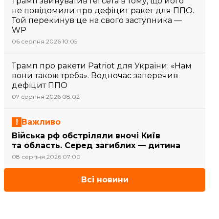
Трамп звинуватив Гегсета в тому, що його
не повідомили про дефіцит ракет для ППО.
Той перекинув це на свого заступника —
WP
06 серпня 2026 10:05
Трамп про ракети Patriot для України: «Нам
вони також треба». Водночас заперечив
дефіцит ППО
07 серпня 2026 08:02
Важливо
Війська рф обстріляли вночі Київ
та область. Серед загиблих — дитина
08 серпня 2026 07:00
Всі новини