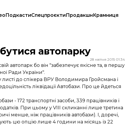
ео
Подкасти
Спецпроєкти
Продакшн
Крамниця
збутися автопарку
28 квітня 2015 01:34
ій автопарк бо він "забезпечує якісне та, в першу
ної Ради України".
у листі до спікера ВРУ Володимира Гройсмана і
доцільність ліквідації Автобази. Про це йдеться
ази - 172 транспортні засоби, 339 працівників і
датків. При цьому у VIII скликанні лише третина
ичі менше, ніж працівників автобази). І, доречі,
овують цю опцію лише 4 години на місяць із 22