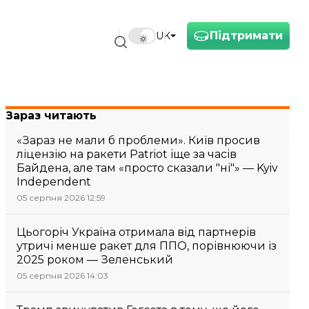
Підтримати
UK
Зараз читають
«Зараз не мали б проблеми». Київ просив
ліцензію на ракети Patriot іще за часів
Байдена, але там «просто сказали "ні"» — Kyiv
Independent
05 серпня 2026 12:59
Цьогоріч Україна отримала від партнерів
утричі менше ракет для ППО, порівнюючи із
2025 роком — Зеленський
05 серпня 2026 14:03