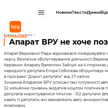
Новини
Тексти
Думки
Від
Апарат ВРУ не хоче позбутися автопарку
Головна
Політика
Апарат ВРУ не хоче по
Апарат Верховної Ради відмовився ліквідовувати св
чергу, безпечне обслуговування діяльності Верхов
Керівник Апарату Валентин Зайчук на 4 сторінках 
народного депутата Єгора Соболєва обгрунтовує не
в програмі
"Дорогі депутати" від 27 квітня
.
Зокрема Апаратом ВРУ описані такі потужності автоб
32 мільйони гривень видатків коштом платників по
депутатів користувалися пільгою - 152 депутати (втр
навіть ті депутати, які замовляють авто, використ
можливих.