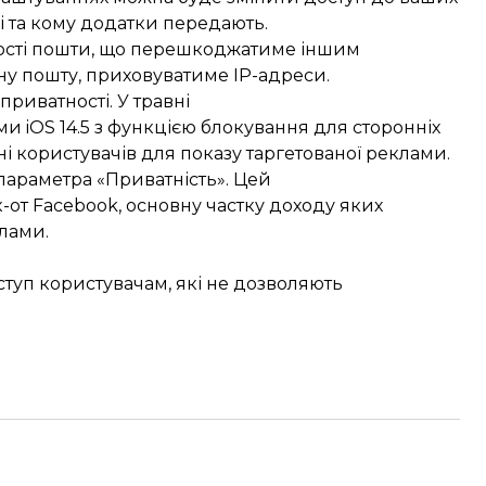
ні та кому додатки передають.
ості пошти, що перешкоджатиме іншим
ну пошту, приховуватиме IP-адреси.
приватності. У травні
и iOS 14.5 з функцією блокування для сторонніх
і користувачів для показу таргетованої реклами.
параметра «Приватність». Цей
як-от Facebook, основну частку доходу яких
лами.
туп користувачам, які не дозволяють