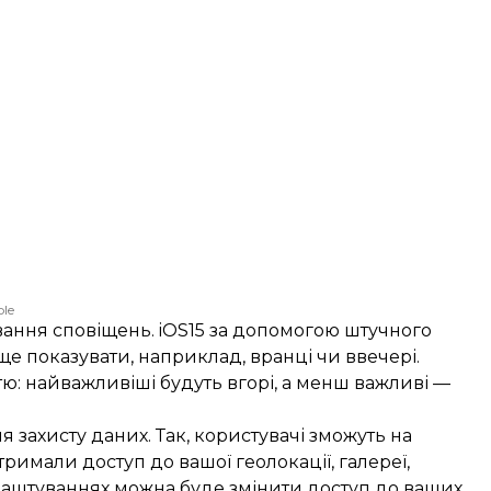
le
ання сповіщень. iOS15 за допомогою штучного
аще показувати, наприклад, вранці чи ввечері.
ю: найважливіші будуть вгорі, а менш важливі —
я захисту даних. Так, користувачі зможуть на
римали доступ до вашої геолокації, галереї,
алаштуваннях можна буде змінити доступ до ваших