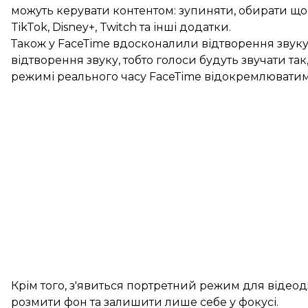
можуть керувати контентом: зупиняти, обирати що
TikTok, Disney+, Twitch та інші додатки.
Також у FaceTime вдосконалили відтворення звуку
відтворення звуку, тобто голоси будуть звучати так
режимі реального часу FaceTime відокремлюватиме
Крім того, з'явиться портретний режим для віде
розмити фон та залишити лише себе у фокусі.