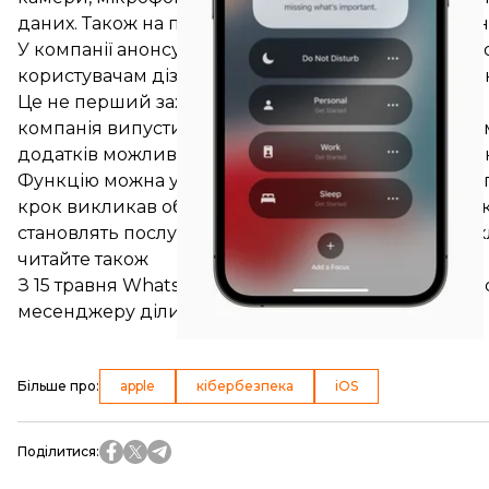
даних. Також на панелі можна переглянути, які да
У компанії анонсували покращення конфіденційн
користувачам дізнатися, чи відкрили ви електрон
Це не перший захід Apple, який стосується питань 
компанія
випустила
оновлення операційної систем
додатків можливості використовувати особисті дан
Функцію можна увімкнути в пункті «Відстеження» 
крок
викликав
обурення з боку інших ІТ-гігантів, 
становлять послуги з розміщення таргетованої рек
читайте також
З 15 травня WhatsApp поступово обмежуватиме дос
месенджеру ділитися даними з Facebook
Більше про
:
apple
кібербезпека
iOS
Поділитися
: