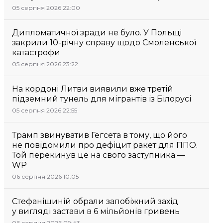
05 серпня 2026 22:00
Дипломатичної зради не було. У Польщі
закрили 10-річну справу щодо Смоленської
катастрофи
05 серпня 2026 23:22
На кордоні Литви виявили вже третій
підземний тунель для мігрантів із Білорусі
05 серпня 2026 22:55
Трамп звинуватив Гегсета в тому, що його
не повідомили про дефіцит ракет для ППО.
Той перекинув це на свого заступника —
WP
06 серпня 2026 10:05
Стефанішиній обрали запобіжний захід
у вигляді застави в 6 мільйонів гривень
06 серпня 2026 09:43