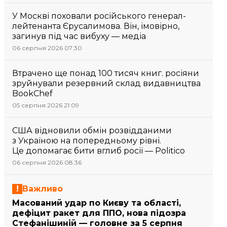
У Москві поховали російського генерал-
лейтенанта Єрусалимова. Він, імовірно,
загинув під час вибуху — медіа
06 серпня 2026 07:30
Втрачено ще понад 100 тисяч книг. росіяни
зруйнували резервний склад видавництва
BookChef
05 серпня 2026 21:09
США відновили обмін розвідданими
з Україною на попередньому рівні.
Це допомагає бити вглиб росії — Politico
06 серпня 2026 08:36
Важливо
Масований удар по Києву та області,
дефіцит ракет для ППО, нова підозра
Стефанішиній — головне за 5 серпня