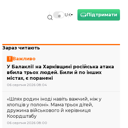
Підтримати
UK
Зараз читають
Важливо
У Балаклії на Харківщині російська атака
вбила трьох людей. Били й по інших
містах, є поранені
06 серпня 2026 08:04
«Шлях родин іноді навіть важчий, ніж у
хлопців у полоні». Мама трьох дітей,
дружина військового й керівниця
Коордштабу
06 серпня 2026 08:00