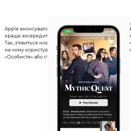
App
Apple анонсувала й оновлення операційної систем
краще зосередитись і не відволікатися на смартфо
Так, з'явиться нова функція Focus, яка фільтрувати
на чому користувач хоче зосередитися. Він може о
«Особисте» або створити власний.