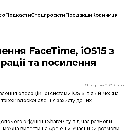
ео
Подкасти
Спецпроєкти
Продакшн
Крамниця
нтрації та посилення захисту даних
ення FaceTime, iOS15 з
ації та посилення
08 червня 2021 08:58
влення операційної системи iOS15, в якій можна
а також вдосконалення захисту даних
 допомогою функції SharePlay під час розмови
які можна вивести на Apple TV. Учасники розмови