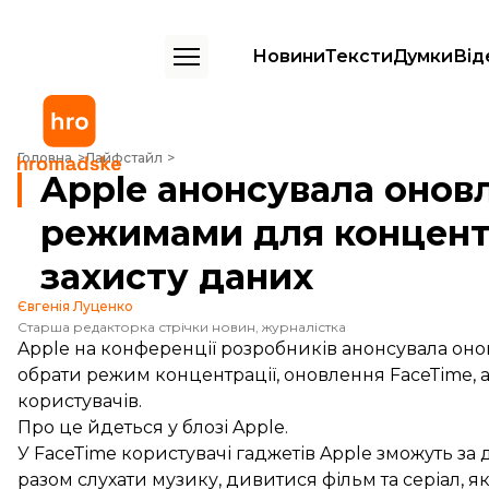
Новини
Тексти
Думки
Від
Apple анонсувала оновлення FaceTime, iOS15 з режимами для конце
Головна
Лайфстайл
Apple анонсувала оновл
режимами для концентр
захисту даних
Євгенія Луценко
Старша редакторка стрічки новин, журналістка
Apple на конференції розробників анонсувала оно
обрати режим концентрації, оновлення FaceTime, 
користувачів.
Про це
йдеться
у блозі
Apple
.
У FaceTime користувачі гаджетів Apple зможуть за
разом слухати музику, дивитися фільм та серіал, 