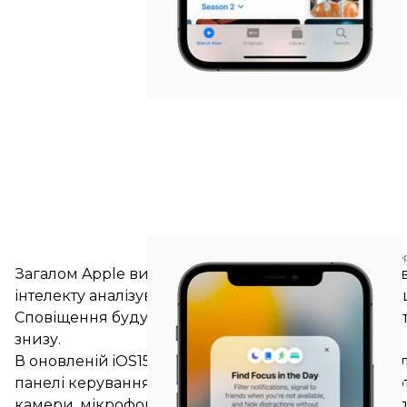
App
Загалом Apple вирішила змінити алгоритм показув
інтелекту аналізуватиме, коли і які сповіщення кр
Сповіщення будуть розміщуватися за пріоритетніст
знизу.
В оновленій iOS15 Apple додала нові можливості дл
панелі керування даними побачити, які додатки от
камери, мікрофона упродовж останніх 7 днів. У н