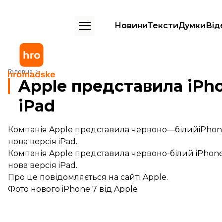
Новини
Тексти
Думки
Від
Apple представила iPhone 7 в червоному кольорі та новий iPad
Головна
Apple представила iPho
iPad
Компанія Apple представила червоно—білийiPhone 
нова версія iPad.
Компанія Apple представила червоно-білий iPhone 
нова версія iPad.
Про це
повідомляється
на сайті Apple.
Фото нового iPhone 7 від Apple