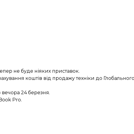
тепер не буде ніяких приставок.
ахування коштів від продажу техніки до Глобальног
 вечора 24 березня.
ook Pro.