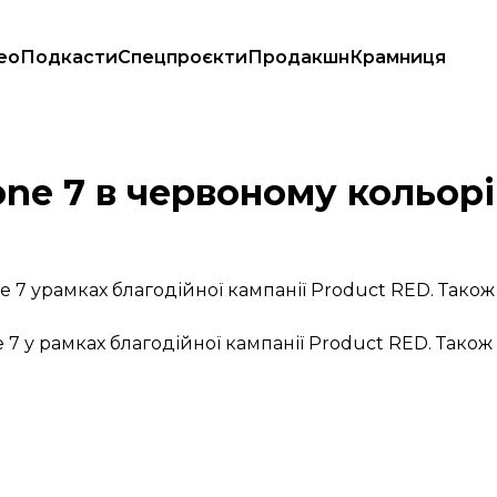
ео
Подкасти
Спецпроєкти
Продакшн
Крамниця
ne 7 в червоному кольорі
7 урамках благодійної кампанії Product RED. Також
7 у рамках благодійної кампанії Product RED. Також