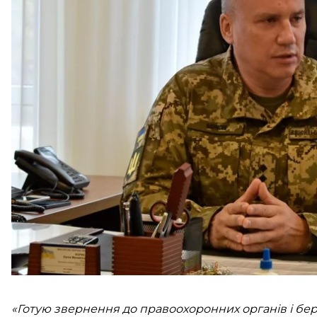
щодо військкомів усіх областей після розслідування
родини начальника Одеського обласного ТЦК та С
Про це Арахамія
написав
у Telegram.
Він заявив, що розслідування про одеського війсь
Арахамія оголосив, що, як член Комітету Верховно
розвідки, ініціював розгляд цього випадку й детал
«Готую звернення до правоохоронних органів і бер