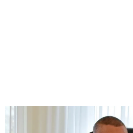
Військовий комісар Одеського обласного територіального цен
Бор
АрміяI
Голова фракції «Слуга Народу» Давид Арахамія за