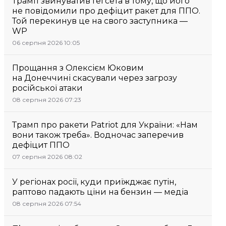
Трамп звинуватив Гегсета в тому, що його
не повідомили про дефіцит ракет для ППО.
Той перекинув це на свого заступника —
WP
06 серпня 2026 10:05
Прощання з Олексієм Юковим
на Донеччині скасували через загрозу
російської атаки
08 серпня 2026 07:23
Трамп про ракети Patriot для України: «Нам
вони також треба». Водночас заперечив
дефіцит ППО
07 серпня 2026 08:02
У регіонах росії, куди приїжджає путін,
раптово падають ціни на бензин — медіа
08 серпня 2026 07:54