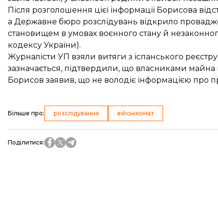
Після розголошення цієї інформації Борисова ві
а Державне бюро розслідувань
відкрило
провадже
становищем в умовах воєнного стану й незаконного 
кодексу України).
Журналісти УП взяли витяги з іспанського реєстру 
зазначається, підтвердили, що власниками майна н
Борисов заявив, що не володіє інформацією про 
Більше про
:
розслідування
військкомат
Поділитися
: