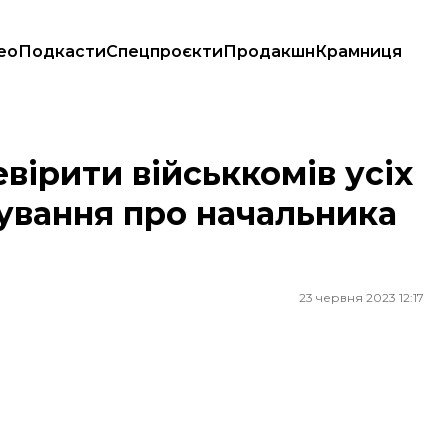
ео
Подкасти
Спецпроєкти
Продакшн
Крамниця
зслідування про начальника ТЦК Одещини
вірити військкомів усіх
дування про начальника
23 червня 2023 12:17