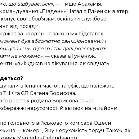
ого, що відбувається»
, — пише Арахамія.
командування «Південь» Наталія Гуменюк в етері
виконує свої обовʼязки, оскільки службове
ння від посади.
жджав за кордон на законних підставах.
й момент був абсолютно санкціонований і
нувачень, підозр і так далі розслідують
увати не можемо»
, — сказала Гуменюк.
енти, «виїжджав на лікування, як свідчать
йдеться?
дшукали
в Іспанії маєток та офіс, що належать
 ТЦК та СП Євгена Борисова.
кого реєстру родина Борисова за час
збережжі нерухомості й автівок на мільйони
тір головного військового комісара Одеси
дружина — комерційну нерухомість поруч. Також, як
яховик Mercedes Gelendvagen.