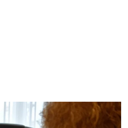
тру комплектування та соціальної підтримки полковник Євген
исов
nform
кликав уповноважені органи провести перевірки