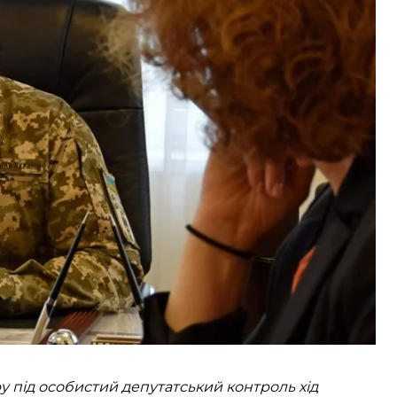
 журналістів, яке показало маєток в Іспанії
П Євгена Борисова.
ккома «відняло в нього мову».
ї Ради з питань національної безпеки, оборони й
ьне його висвітлення у ЗМІ.
у під особистий депутатський контроль хід