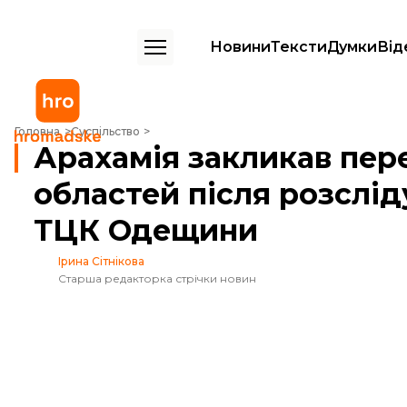
Новини
Тексти
Думки
Від
Арахамія закликав перевірити військкомів усіх областей після ро
Головна
Суспільство
Арахамія закликав пере
областей після розслі
ТЦК Одещини
Ірина Сітнікова
Старша редакторка стрічки новин