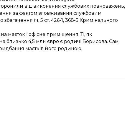
дсторонили від виконання службових повноважень,
ння за фактом зловживання службовим
збагачення (ч. 5 ст. 426-1, 368-5 Кримінального
на маєток і офісне приміщення. Ті, як
а близько 4,5 млн євро є родичі Борисова. Сам
придбання маєтків його родиною.