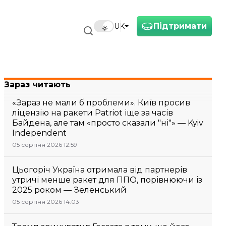
Підтримати
UK
Зараз читають
«Зараз не мали б проблеми». Київ просив
ліцензію на ракети Patriot іще за часів
Байдена, але там «просто сказали "ні"» — Kyiv
Independent
05 серпня 2026 12:59
Цьогоріч Україна отримала від партнерів
утричі менше ракет для ППО, порівнюючи із
2025 роком — Зеленський
05 серпня 2026 14:03