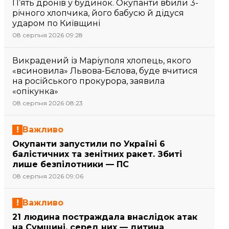
П’ять дронів у будинок. Окупанти вбили 3-
річного хлопчика, його бабусю й дідуся
ударом по Київщині
08 серпня 2026 09:28
Викрадений із Маріуполя хлопець, якого
«всиновила» Львова-Бєлова, буде вчитися
на російського прокурора, заявила
«опікунка»
08 серпня 2026 08:23
Важливо
Окупанти запустили по Україні 6
балістичних та зенітних ракет. Збиті
лише безпілотники — ПС
08 серпня 2026 09:06
Важливо
21 людина постраждала внаслідок атак
на Сумщині, серед них — дитина