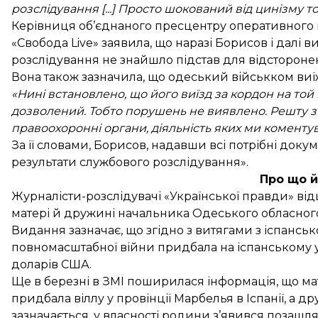
розслідування [...] Просто шокований від цинізму т
Керівниця об’єднаного пресцентру оперативного 
«Свобода Live»
заявила
, що наразі Борисов і далі 
розслідування не знайшло підстав для відстороне
Вона також зазначила, що одеський військком виї
«Нині встановлено, що його виїзд за кордон на то
дозволений. Тобто порушень не виявлено. Решту зви
правоохоронні органи, діяльність яких ми комент
За її словами, Борисов, надавши всі потрібні докум
результати службового розслідування».
Про що 
Журналісти-розслідувачі «Української правди»
ві
матері й дружині начальника Одеського обласного
Видання зазначає, що згідно з витягами з іспансь
повномасштабної війни придбала на іспанському у
доларів США.
Ще в березні в ЗМІ поширилася інформація, що ма
придбала віллу у провінції Марбелья в Іспанії, а 
зазначається, у власності родини з’явився позашл