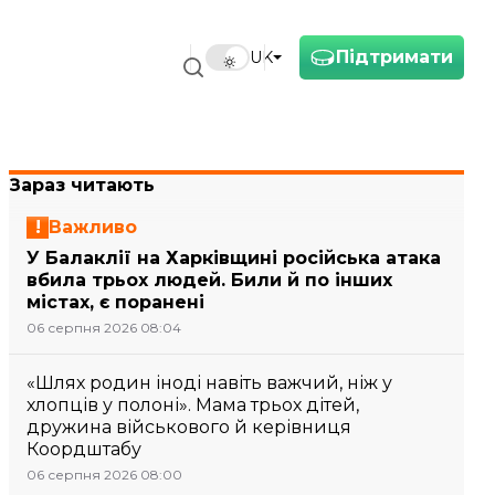
Підтримати
UK
Зараз читають
Важливо
У Балаклії на Харківщині російська атака
вбила трьох людей. Били й по інших
містах, є поранені
06 серпня 2026 08:04
«Шлях родин іноді навіть важчий, ніж у
хлопців у полоні». Мама трьох дітей,
дружина військового й керівниця
Коордштабу
06 серпня 2026 08:00