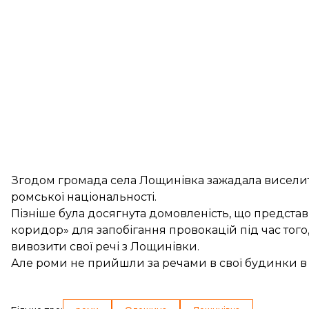
Згодом громада села Лощинівка зажадала
висели
ромської національності.
Пізніше була досягнута домовленість, що предста
коридор» для запобігання провокацій під час тог
вивозити свої речі з Лощинівки.
Але роми
не прийшли
за речами в свої будинки в