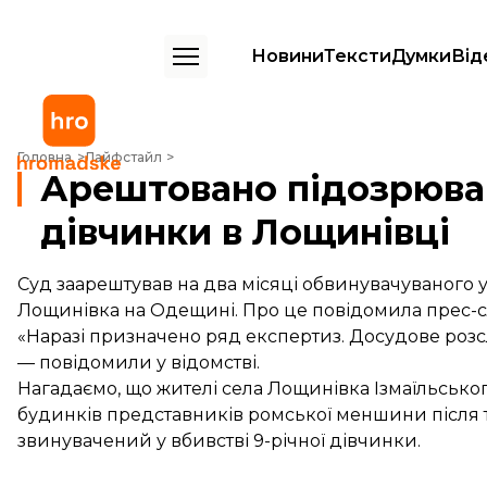
Новини
Тексти
Думки
Від
Арештовано підозрюваного у вбивстві дівчинки в Лощинівці
Головна
Лайфстайл
Арештовано підозрюван
дівчинки в Лощинівці
Суд заарештував на два місяці обвинувачуваного у 
Лощинівка на Одещині. Про це
повідомила
прес-с
«Наразі призначено ряд експертиз. Досудове роз
— повідомили у відомстві.
Нагадаємо, що жителі села Лощинівка Ізмаїльсько
будинків представників ромської меншини після то
звинувачений у вбивстві 9-річної дівчинки.