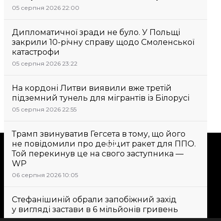
05 серпня 2026 22:00
Дипломатичної зради не було. У Польщі
закрили 10-річну справу щодо Смоленської
катастрофи
05 серпня 2026 23:22
На кордоні Литви виявили вже третій
підземний тунель для мігрантів із Білорусі
05 серпня 2026 22:55
Трамп звинуватив Гегсета в тому, що його
не повідомили про дефіцит ракет для ППО.
Підтримати
Той перекинув це на свого заступника —
WP
06 серпня 2026 10:05
Підтримай hromadske.
Ми працюємо для тебе та
Стефанішиній обрали запобіжний захід
завдяки тобі. Будь нашим
у вигляді застави в 6 мільйонів гривень
другом
06 серпня 2026 09:43