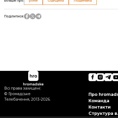
Більше про
:
роми
Одещина
Лощинівка
Поділитися
:
Всі права захищені:
©
Громадське
Про hromad
Телебачення
,
2013-2026.
Команда
Контакти
Структура в