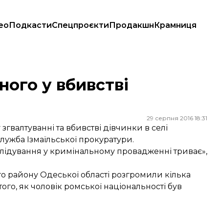
ео
Подкасти
Спецпроєкти
Продакшн
Крамниця
ого у вбивстві
29 серпня 2016 18:31
згвалтуванні та вбивстві дівчинки в селі
лужба Ізмаїльської прокуратури.
слідування у кримінальному провадженні триває»,
го району Одеської області
розгромили
кілька
го, як чоловік ромської національності був