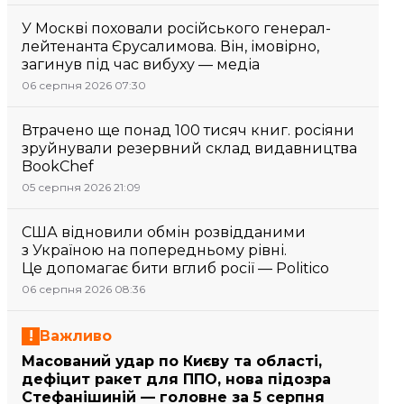
У Москві поховали російського генерал-
лейтенанта Єрусалимова. Він, імовірно,
загинув під час вибуху — медіа
06 серпня 2026 07:30
Втрачено ще понад 100 тисяч книг. росіяни
зруйнували резервний склад видавництва
BookChef
05 серпня 2026 21:09
США відновили обмін розвідданими
з Україною на попередньому рівні.
Це допомагає бити вглиб росії — Politico
06 серпня 2026 08:36
Важливо
Масований удар по Києву та області,
дефіцит ракет для ППО, нова підозра
Стефанішиній — головне за 5 серпня