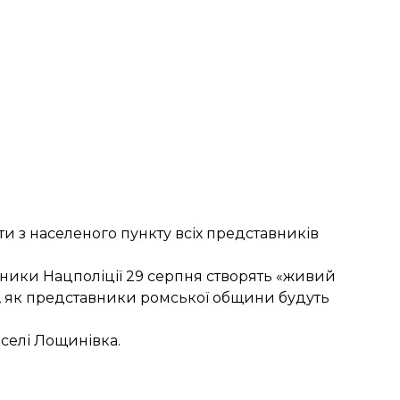
ти
з населеного пункту всіх представників
вники Нацполіції 29 серпня
створять
«живий
о, як представники ромської общини будуть
 селі Лощинівка.