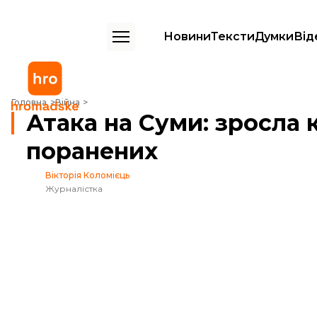
Новини
Тексти
Думки
Від
Атака на Суми: зросла кількість загиблих і поранених
Головна
Війна
Атака на Суми: зросла к
поранених
Вікторія Коломієць
Журналістка