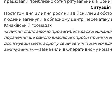
працювали приблизно сотня рятувальників. Вони 
Ситуація 
Протягом дня 3 липня росіяни здійснили 28 обстріл
людини загинули в обласному центрі через атаку 
Юнаківській громадах.
«3 липня стало відомо про загибель двох мешканц
поранення ще одного внаслідок спроби проникнен
досягнувши мети, ворог у своїй звичній манері ві
залякування»
, —
зазначили
в Оперативному команд