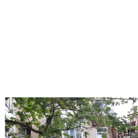
Наслідки удару дро
Telegram / Сумська обласн
Кількість загиблих у Сумах внаслідок атаки безпіл
громадянин був поранений. Четверо людей залиша
Про це
повідомив
міський голова Олександр Лис