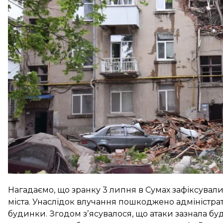
За
даними
обласної військової адміністрації, вчора
жінки.
Сьогодні в місті скасували всі масові заходи та в
ОВА.
Нагадаємо, що зранку 3 липня в Сумах
зафіксувал
міста. Унаслідок влучання пошкоджено адміністра
будинки. Згодом зʼясувалося, що
атаки зазнала
буд