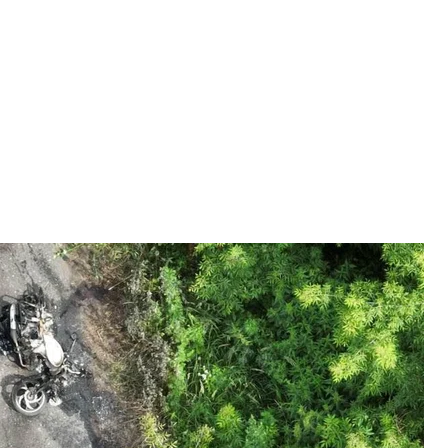
и Сумської області 3 липня
командування «Північ».
територій евакуюватися з небезпечних районів і
ми росіян, аби мінімізувати загрозу життю і
Що відомо?