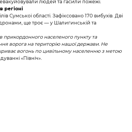
евакуйовували людей та гасили пожежі.
в регіоні
ів Сумської області. Зафіксовано 170 вибухів. Дві
дронами, ще троє — у Шалигинській та
ів прикордонного населеного пункту та
ня ворога на територію нашої держави. Не
дкриває вогонь по цивільному населенню з метою
уванні «Північ».