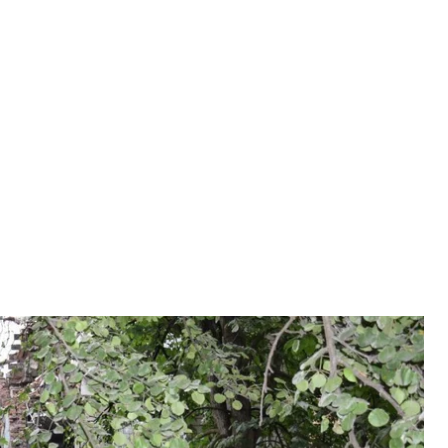
нами по місту Суми
а військова адміністрація
отниками 3 липня зросла до трьох людей, ще 21
ються в лікарнях.
енко.