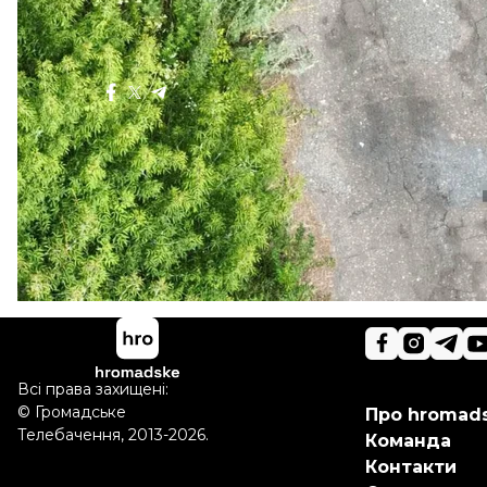
Більше про
:
дрони
російсько-українська війна
Поділитися
:
Всі права захищені:
©
Громадське
Про hromad
Телебачення
,
2013-2026.
Команда
Контакти