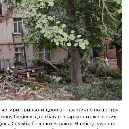
 о 22:00 рятувальники дістали з-під завалів тіло
становили 4 липня Днем жалоби в Сумах, додали в
и чотири прильоти
дронів — фактично по центру
тивну будівлю і два багатоквартирних житлових
івля Служби безпеки України. На місці влучань