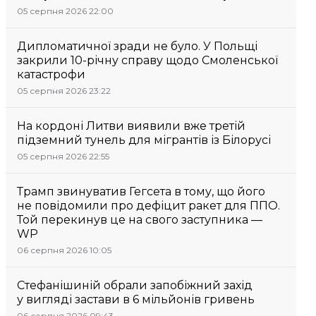
05 серпня 2026 22:00
Дипломатичної зради не було. У Польщі
закрили 10-річну справу щодо Смоленської
катастрофи
05 серпня 2026 23:22
На кордоні Литви виявили вже третій
підземний тунель для мігрантів із Білорусі
05 серпня 2026 22:55
Трамп звинуватив Гегсета в тому, що його
не повідомили про дефіцит ракет для ППО.
Той перекинув це на свого заступника —
WP
06 серпня 2026 10:05
Стефанішиній обрали запобіжний захід
у вигляді застави в 6 мільйонів гривень
06 серпня 2026 09:43