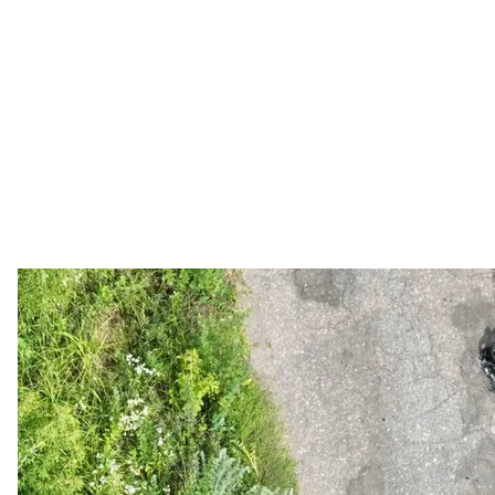
Наслідки обстрілів росіянам
Facebook / Оперативне 
Там учергове закликали мешканців прикордонних 
населених пунктів, які перебувають поруч з позиція
здоров’ю.
читайте також
рф укотре завдала удару «Шахедами» по Україні. 