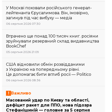
У Москві поховали російського генерал-
лейтенанта Єрусалимова. Він, імовірно,
загинув під час вибуху — медіа
06 серпня 2026 07:30
Втрачено ще понад 100 тисяч книг. росіяни
зруйнували резервний склад видавництва
BookChef
05 серпня 2026 21:09
США відновили обмін розвідданими
з Україною на попередньому рівні.
Це допомагає бити вглиб росії — Politico
06 серпня 2026 08:36
Важливо
Масований удар по Києву та області,
дефіцит ракет для ППО, нова підозра
Стефанішиній — головне за 5 серпня