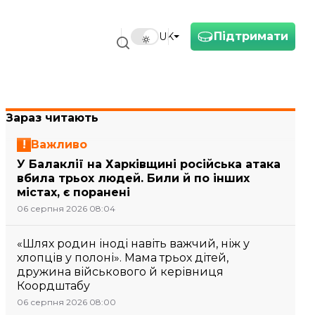
Підтримати
UK
Зараз читають
Важливо
У Балаклії на Харківщині російська атака
вбила трьох людей. Били й по інших
містах, є поранені
06 серпня 2026 08:04
«Шлях родин іноді навіть важчий, ніж у
хлопців у полоні». Мама трьох дітей,
дружина військового й керівниця
Коордштабу
06 серпня 2026 08:00