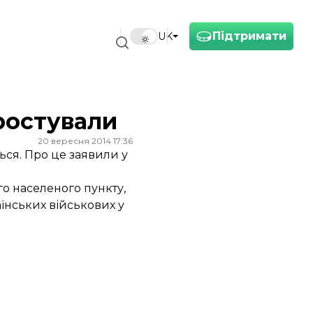
Підтримати
UK
ростували
20 вересня 2014 17:36
ься. Про це заявили у
го населеного пункту,
їнських військових у