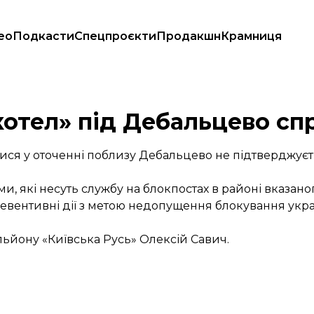
ео
Подкасти
Спецпроєкти
Продакшн
Крамниця
котел» під Дебальцево сп
лися у оточенні поблизу Дебальцево не підтверджуєт
, які несуть службу на блокпостах в районі вказано
ревентивні дії з метою недопущення блокування укра
льйону «Київська Русь» Олексій Савич.