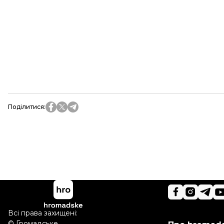
Поділитися
:
Всі права захищені:
©
Громадське