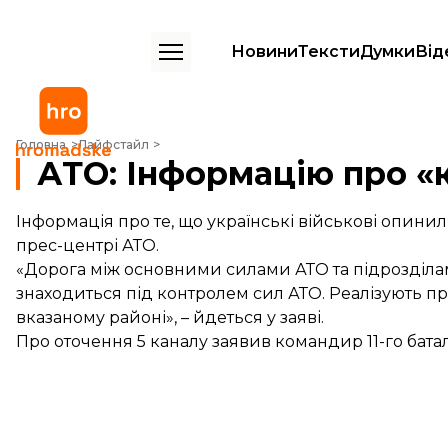
Новини
Тексти
Думки
Від
АТО: Інформацію про «котел» під Дебальцево спростували
Головна
Лайфстайл
АТО: Інформацію про «
Інформація про те, що українські військові опини
прес-центрі АТО
.
«Дорога між основними силами АТО та підрозділами
знаходиться під контролем сил АТО. Реалізують п
вказаному районі», – йдеться у заяві.
Про оточення
5 каналу
заявив командир 11-го бата