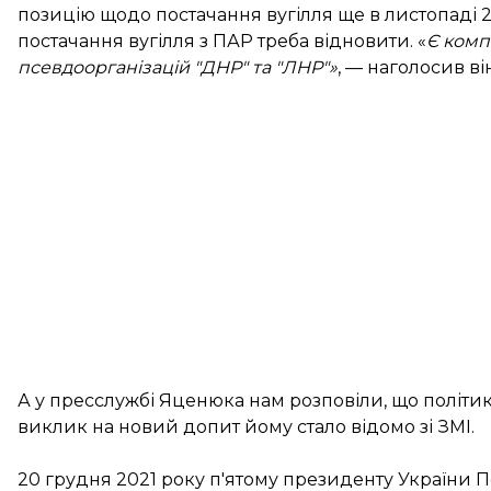
позицію щодо постачання вугілля ще в листопаді 2
постачання вугілля з ПАР треба відновити. «
Є компа
псевдоорганізацій "ДНР" та "ЛНР"»
, —
наголосив
ві
А у пресслужбі Яценюка нам розповіли, що політик 
виклик на новий допит йому стало відомо зі ЗМІ.
20 грудня 2021 року п'ятому президенту України