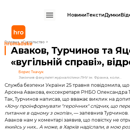
Новини
Тексти
Думки
Від
Аваков, Турчинов та Яценюк, яких викликали на допит у «вугільній с
Головна
Суспільство
Аваков, Турчинов та Яц
«вугільній справі», від
Борис Ткачук
Закінчив факультет журналістики ЛНУ ім. Франка, колишній радійник
Служба безпеки України 25 травня повідомила, що
Арсена Авакова, екссекретаря РНБО Олександра Т
Так, Турчинов
написав
, що вважає виклик на допи
«Хочу проінформувати "героїчних" слідчих, що пере
питання в одному з окопів»
, — запевнив Турчинов.
Аваков нам у коментарі заявив, що повістку не отр
якийсь у них... А може, в Харків надіслали, в мою 