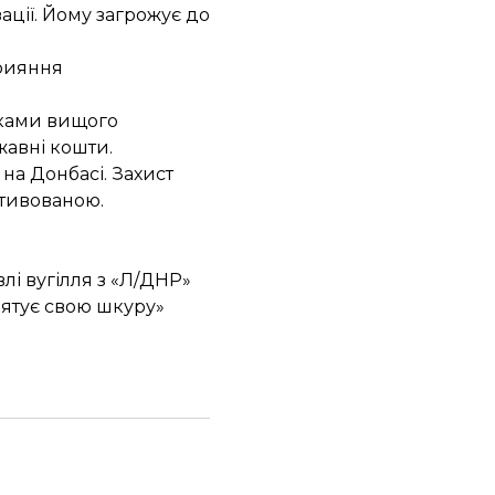
ації. Йому загрожує до
прияння
иками вищого
жавні кошти.
на Донбасі. Захист
отивованою.
і вугілля з «Л/ДНР»
рятує свою шкуру»