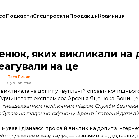
ео
Подкасти
Спецпроєкти
Продакшн
Крамниця
праві», відреагували на це
енюк, яких викликали на 
реагували на це
Леся Пиняк
журналістка
 викликала на допит у «вугільній справі» колишньо
урчинова та експрем'єра Арсенія Яценюка. Вони це
т
«неадекватним політичним піаром Служби безпеки
буваю на південно-східному фронті і готовий дати від
имував і дізнався про свій виклик на допит з інтерне
розбиту ракетами квартиру»
, — зазначив він, додавши