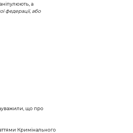
аніпулюють, а
ої федерації, або
зауважили, що про
таттями Кримінального