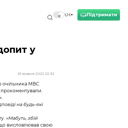
Підтримати
UK
допит у
25 травня 2022 20:32
го очільника МВС
 прокоментували.
»
.
повіді на будь-які
ту.
«Мабуть, збій
, що висловлював свою