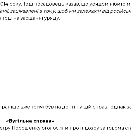
014 року. Тоді посадовець казав, що урядом нібито м
нії, зацікавлені в тому, щоб ми залежали від російськ
н тоді на засіданні уряду.
раніше вже тричі був на допиті у цій справі, однак 
«Вугільна справа»
 Петру Порошенку
оголосили про підозру
за трьома с