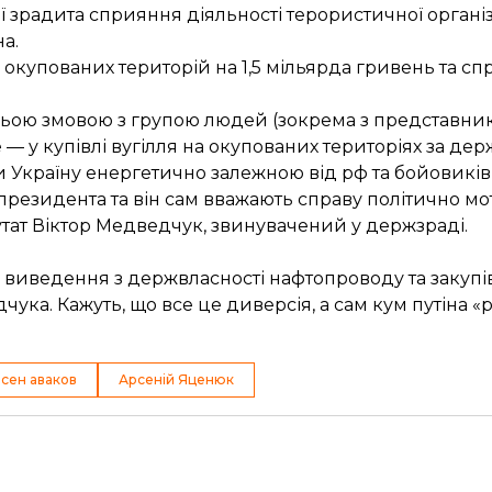
зрадита сприяння діяльності терористичної організ
а.
 окупованих територій на 1,5 мільярда гривень та с
дньою змовою з групою людей (зокрема з представн
 — у купівлі вугілля на окупованих територіях за дер
и Україну енергетично залежною від рф та бойовиків 
резидента та він сам вважають справу політично м
тат Віктор Медведчук, звинувачений у держзраді.
иведення з держвласності нафтопроводу та закупівл
ука. Кажуть, що все це диверсія, а сам кум путіна «
сен аваков
Арсеній Яценюк