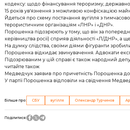
кодексу: щодо фінансування тероризму, державної 
15 років ув'язнення з можливою конфіскацією майн
Йдеться про схему постачання вугілля з тимчасово
терористичним організаціям «ЛНР» і «ДНР».
Порошенка
підозрюють
у тому, що він за попере
керівництва росії) сприяв діяльності «Л/ДНР», а ще
На думку слідства, своїми діями фігуранти зробил
Порошенка відкидає звинувачення. Адвокати експ
Підозрюваним у цій справі є також народний депу
читайте також
Медведчук заявив про причетність Порошенка до в
У партії Порошенка відповіли на свідчення Медведч
Більше про
:
СБУ
вугілля
Олександр Турчинов
Ар
Поділитися
: