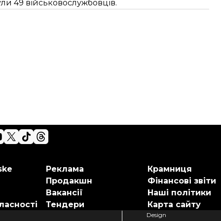
ули 49 військовослужбовців.
ske
Реклама
Крамниця
Продакшн
Фінансові звіти
Вакансії
Наші політики
ласності
Тендери
Карта сайту
Design