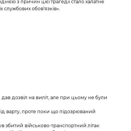
однією з причин цієї трагедії стало халатне
 службових обов'язків».
ав дозвіл на виліт, але при цьому не були
під варту, проте поки що підозрюваний
був збитий військово-транспортний літак