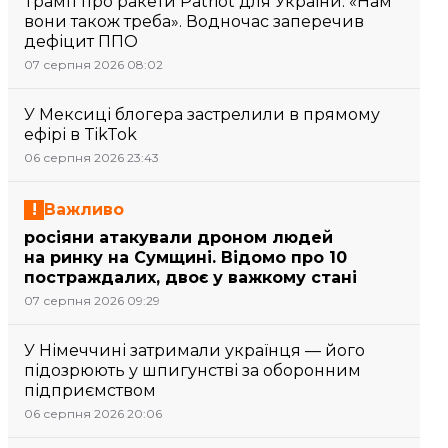
Трамп про ракети Patriot для України: «Нам
вони також треба». Водночас заперечив
дефіцит ППО
07 серпня 2026 08:02
У Мексиці блогера застрелили в прямому
ефірі в TikTok
06 серпня 2026 23:43
Важливо
росіяни атакували дроном людей
на ринку на Сумщині. Відомо про 10
постраждалих, двоє у важкому стані
07 серпня 2026 09:29
У Німеччині затримали українця — його
підозрюють у шпигунстві за оборонним
підприємством
06 серпня 2026 20:06