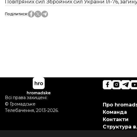
Повітряних сил Збройних сил України Іл-76, загин
Поділитися
:
Всі права захищені:
©
Громадське
Про hromad
Телебачення
,
2013-2026.
Команда
Контакти
Структура в