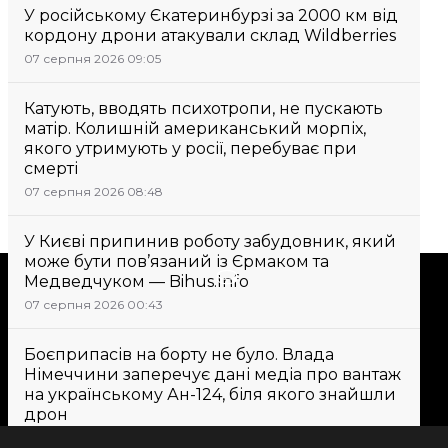
У російському Єкатеринбурзі за 2000 км від
кордону дрони атакували склад Wildberries
07 серпня 2026 09:05
Катують, вводять психотропи, не пускають
матір. Колишній американський морпіх,
якого утримують у росії, перебуває при
смерті
07 серпня 2026 08:48
У Києві припинив роботу забудовник, який
може бути пов’язаний із Єрмаком та
Підтримати
Медведчуком — Bihus.Info
07 серпня 2026 00:43
Підтримай hromadske.
Боєприпасів на борту не було. Влада
Ми працюємо для тебе та
Німеччини заперечує дані медіа про вантаж
завдяки тобі. Будь нашим
на українському Ан-124, біля якого знайшли
дрон
другом
07 серпня 2026 10:33