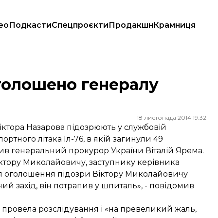
ео
Подкасти
Спецпроєкти
Продакшн
Крамниця
оголошено генералу
18 листопада 2014 19:32
іктора Назарова підозрюють у службовій
ортного літака Іл-76, в якій загинули 49
ив генеральний прокурор України Віталій Ярема.
іктору Миколайовичу, заступнику керівника
ля оголошення підозри Віктору Миколайовичу
ий захід, він потрапив у шпиталь», - повідомив
 провела розслідування і «на превеликий жаль,