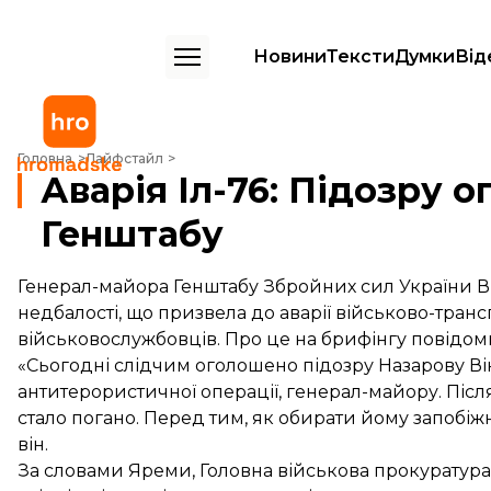
Новини
Тексти
Думки
Від
Аварія Іл-76: Підозру оголошено генералу Генштабу
Головна
Лайфстайл
Аварія Іл-76: Підозру 
Генштабу
Генерал-майора Генштабу Збройних сил України В
недбалості, що призвела до аварії військово-трансп
військовослужбовців. Про це на брифінгу повідом
«Сьогодні слідчим оголошено підозру Назарову В
антитерористичної операції, генерал-майору. Піс
стало погано. Перед тим, як обирати йому запобіжн
він.
За словами Яреми, Головна військова прокуратура