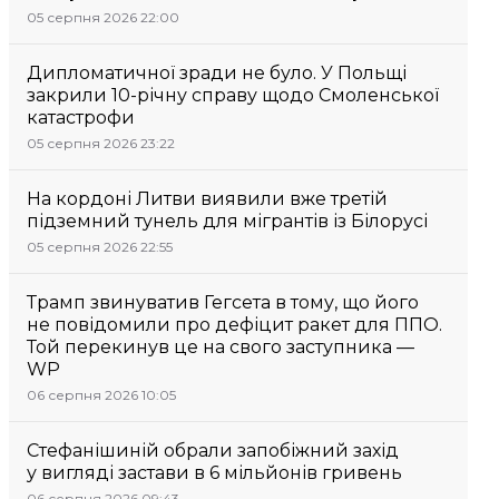
05 серпня 2026 22:00
Дипломатичної зради не було. У Польщі
закрили 10-річну справу щодо Смоленської
катастрофи
05 серпня 2026 23:22
На кордоні Литви виявили вже третій
підземний тунель для мігрантів із Білорусі
05 серпня 2026 22:55
Трамп звинуватив Гегсета в тому, що його
не повідомили про дефіцит ракет для ППО.
Той перекинув це на свого заступника —
WP
06 серпня 2026 10:05
Стефанішиній обрали запобіжний захід
у вигляді застави в 6 мільйонів гривень
06 серпня 2026 09:43