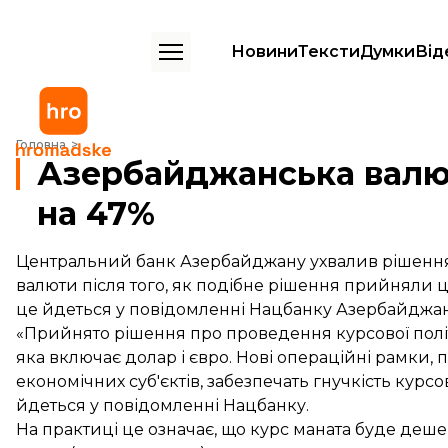
Новини
Тексти
Думки
Від
Азербайджанська валюта «манат» опустилася на 47%
Головна
Азербайджанська валю
на 47%
Центральний банк Азербайджану ухвалив рішення 
валюти після того, як подібне рішення прийняли 
це йдеться у повідомленні Нацбанку Азербайджан
«Прийнято рішення про проведення курсової політ
яка включає долар і євро. Нові операційні рамки, 
економічних суб'єктів, забезпечать гнучкість курсо
йдеться у повідомленні Нацбанку.
На практиці це означає, що курс маната буде деш