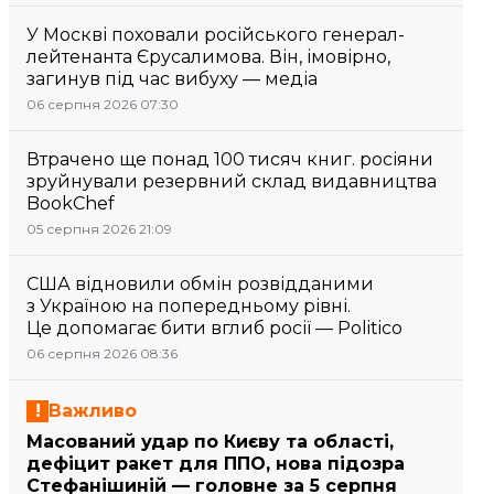
У Москві поховали російського генерал-
лейтенанта Єрусалимова. Він, імовірно,
загинув під час вибуху — медіа
06 серпня 2026 07:30
Втрачено ще понад 100 тисяч книг. росіяни
зруйнували резервний склад видавництва
BookChef
05 серпня 2026 21:09
США відновили обмін розвідданими
з Україною на попередньому рівні.
Це допомагає бити вглиб росії — Politico
06 серпня 2026 08:36
Важливо
Масований удар по Києву та області,
дефіцит ракет для ППО, нова підозра
Стефанішиній — головне за 5 серпня