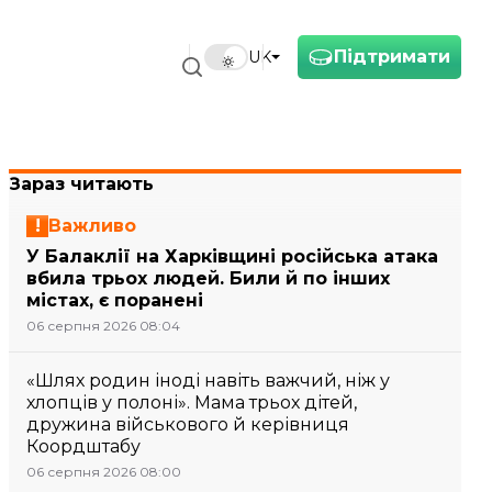
Підтримати
UK
Зараз читають
Важливо
У Балаклії на Харківщині російська атака
вбила трьох людей. Били й по інших
містах, є поранені
06 серпня 2026 08:04
«Шлях родин іноді навіть важчий, ніж у
хлопців у полоні». Мама трьох дітей,
дружина військового й керівниця
Коордштабу
06 серпня 2026 08:00