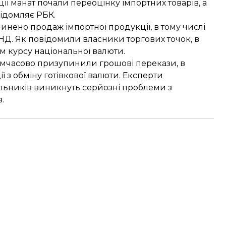
ї манат почали переоцінку імпортних товарів, а
ідомляє РБК.
инено продаж імпортної продукції, в тому числі
 СНД. Як повідомили власники торгових точок, в
ям курсу національної валюти.
имчасово призупинили грошові перекази, в
ї з обміну готівкової валюти. Експерти
альників виникнуть серйозні проблеми з
.