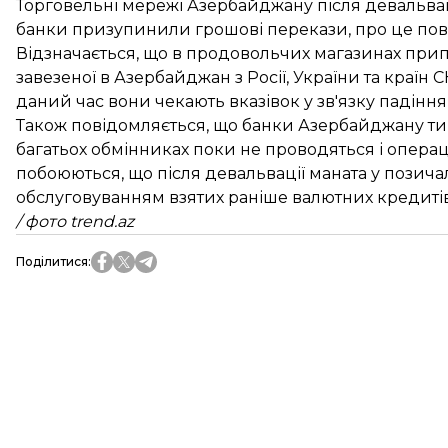
Торговельні мережі Азербайджану після девальваці
банки призупинили грошові перекази, про це пов
Відзначається, що в продовольчих магазинах прип
завезеної в Азербайджан з Росії, України та країн
даний час вони чекають вказівок у зв'язку падінн
Також повідомляється, що банки Азербайджану т
багатьох обмінниках поки не проводяться і операці
побоюються, що після девальвації маната у позич
обслуговуванням взятих раніше валютних кредитів
/ фото trend.az
Поділитися
: