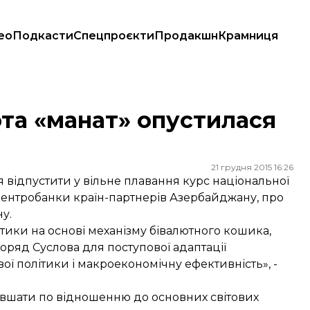
ео
Подкасти
Спецпроєкти
Продакшн
Крамниця
та «манат» опустилася
21 грудня 2015 16:26
відпустити у вільне плавання курс національної
центробанки країн-партнерів Азербайджану, про
у.
ики на основі механізму бівалютного кошика,
поряд Суслова для поступової адаптації
вої політики і макроекономічну ефективність», -
евшати по відношенню до основних світових