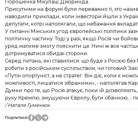
Порошенка Мікулаш Дзюринда.
Присутніми на форумі були переважно ті, хто назив
наводили приклади, коли інвестори йшли з Україн
депутати, котрі наполягали, що небажання вкладат
У питанні Мінських угод європейські політики заз
політичну частину. Тоді у разі, якщо Росія чи бо
уряд матиме змогу пояснити це. Нині ж все частіш
дотримуватися обидві сторони.
Серед питань, які ставилися: що буде з Росією без
робити з російським суспільством, чи готовий Зах
«Путін опортуніст, а не стратег. Він діє, коли є мо
можливості, лишатися зібраними», - наполягав Кар
Думки про те, що Росія атакує, поки їй дозволяють
руку Кремлю, змушуючи Європу, бути обачною, - п
/ Наталя Гуменюк
Поділитися
: