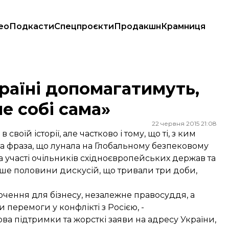
ео
Подкасти
Спецпроєкти
Продакшн
Крамниця
ме собі сама»
раїні допомагатимуть,
е собі сама»
22 червня 2015 21:08
оїй історії, але частково і тому, що ті, з ким
а фраза, що лунала на Глобальному безпековому
а участі очільників східноєвропейських держав та
ільше половини дискусій, що тривали три доби,
хочення для бізнесу, незалежне правосуддя, а
и перемоги у конфлікті з Росією, -
ова підтримки та жорсткі заяви на адресу України,