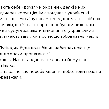
ають себе «друзями України», деякі з них
у через корупцію. Їм опонували українські
и гроші в Україну насамперед пов’язане з війною.
начали, що Україні варто спробувати виконати
йовики будуть заважати виконанню, український
е лунають заклики про те, що зобов’язань мають
 Путіна, чи буде вона більш небезпечною, що
ід до епохи пропаганди”.
жливість. Наше завдання не давати йому такої
л Більд.
, а також те, що перебільшення небезпеки грає на
ереважали.