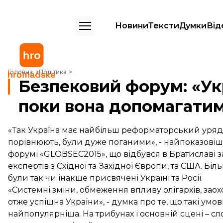
Новини
Тексти
Думки
Від
Безпековий форум: «Україні допомагатимуть, поки вона допомагати
Головна
Політика
Безпековий форум: «Ук
поки вона допомагатим
«Так Україна має найбільш реформаторський уряд в св
порівнюють, були дуже поганими», - найпоказовіш
форумі «GLOBSEC2015», що відбувся в Братиславі з
експертів з Східної та Західної Європи, та США. Б
були так чи інакше присвячені Україні та Росії.
«Системні зміни, обмеження впливу олігархів, зао
отже успішна України», - думка про те, що такі умов
найпопулярніша. На трибунах і основній сцені – сл