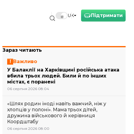
Підтримати
UK
Зараз читають
Важливо
У Балаклії на Харківщині російська атака
вбила трьох людей. Били й по інших
містах, є поранені
06 серпня 2026 08:04
«Шлях родин іноді навіть важчий, ніж у
хлопців у полоні». Мама трьох дітей,
дружина військового й керівниця
Коордштабу
06 серпня 2026 08:00