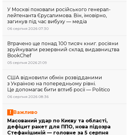
У Москві поховали російського генерал-
лейтенанта Єрусалимова. Він, імовірно,
загинув під час вибуху — медіа
06 серпня 2026 07:30
Втрачено ще понад 100 тисяч книг. росіяни
зруйнували резервний склад видавництва
BookChef
05 серпня 2026 21:09
США відновили обмін розвідданими
з Україною на попередньому рівні.
Це допомагає бити вглиб росії — Politico
06 серпня 2026 08:36
Важливо
Масований удар по Києву та області,
дефіцит ракет для ППО, нова підозра
Стефанішиній — головне за 5 серпня