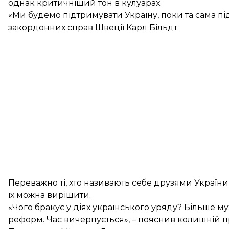
однак критичніший тон в кулуарах.
«Ми будемо підтримувати Україну, поки та сама під
закордонних справ Швеції Карл Більдт.
Переважно ті, хто називають себе друзями України 
їх можна вирішити.
«Чого бракує у діях українського уряду? Більше муж
реформ. Час вичерпується», – пояснив колишній п