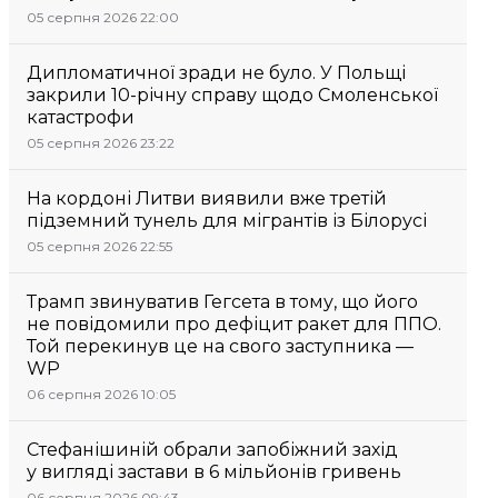
05 серпня 2026 22:00
Дипломатичної зради не було. У Польщі
закрили 10-річну справу щодо Смоленської
катастрофи
05 серпня 2026 23:22
На кордоні Литви виявили вже третій
підземний тунель для мігрантів із Білорусі
05 серпня 2026 22:55
Трамп звинуватив Гегсета в тому, що його
не повідомили про дефіцит ракет для ППО.
Той перекинув це на свого заступника —
WP
06 серпня 2026 10:05
Стефанішиній обрали запобіжний захід
у вигляді застави в 6 мільйонів гривень
06 серпня 2026 09:43