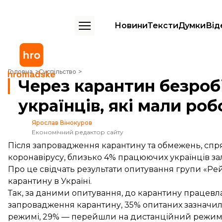
Новини
Тексти
Думки
Від
Через карантин безробітними стали 4% українців, які мали роботу
Головна
Суспільство
Через карантин безроб
українців, які мали ро
Ярослав Вінокуров
Економічний редактор сайту
Після запровадження карантину та обмежень, с
коронавірусу, близько 4% працюючих українців за
Про це свідчать результати опитування групи «Рей
карантину в Україні.
Так, за даними опитування, до карантину працевл
запровадження карантину, 35% опитаних зазначи
режимі, 29% — перейшли на дистанційний режим