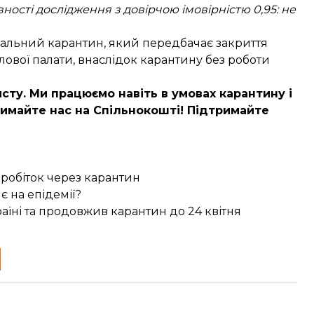
ості дослідження з довірчою імовірністю 0,95: не
нальний карантин, який передбачає закриття
ової палати, внаслідок карантину без роботи
сту. Ми працюємо навіть в умовах карантину і
имайте нас на Спільнокошті
! Підтримайте
заробіток через карантин
є на епідемії?
аїні та продовжив карантин до 24 квітня