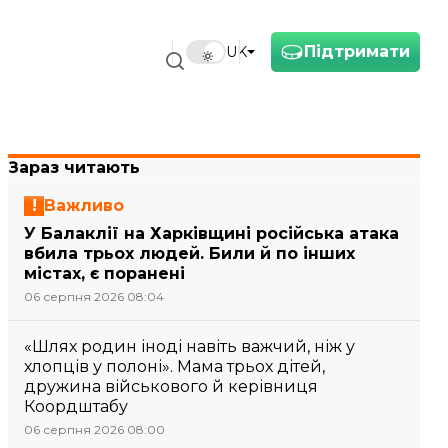
Підтримати
UK
Зараз читають
Важливо
У Балаклії на Харківщині російська атака
вбила трьох людей. Били й по інших
містах, є поранені
06 серпня 2026 08:04
«Шлях родин іноді навіть важчий, ніж у
хлопців у полоні». Мама трьох дітей,
дружина військового й керівниця
Коордштабу
06 серпня 2026 08:00