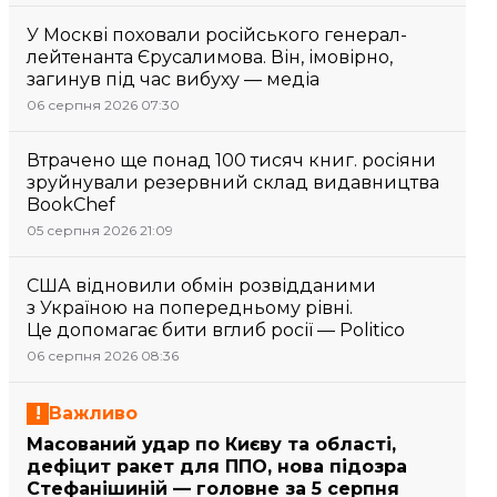
У Москві поховали російського генерал-
лейтенанта Єрусалимова. Він, імовірно,
загинув під час вибуху — медіа
06 серпня 2026 07:30
Втрачено ще понад 100 тисяч книг. росіяни
зруйнували резервний склад видавництва
BookChef
05 серпня 2026 21:09
США відновили обмін розвідданими
з Україною на попередньому рівні.
Це допомагає бити вглиб росії — Politico
06 серпня 2026 08:36
Важливо
Масований удар по Києву та області,
дефіцит ракет для ППО, нова підозра
Стефанішиній — головне за 5 серпня