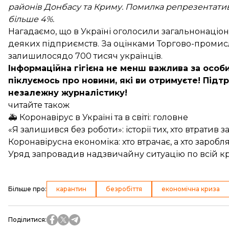
районів Донбасу та Криму. Помилка репрезентативн
більше 4%.
Нагадаємо, що в Україні оголосили загальнонаціо
деяких підприємств. За оцінками Торгово-промисл
залишилося
до 700 тисяч українців
.
Інформаційна гігієна не менш важлива за особи
піклуємось про новини, які ви отримуєте!
Підтр
незалежну журналістику!
читайте також
🚑 Коронавірус в Україні та в світі: головне
«Я залишився без роботи»: історії тих, хто втратив 
Коронавірусна економіка: хто втрачає, а хто заробля
Уряд запровадив надзвичайну ситуацію по всій кр
Більше про
:
карантин
безробіття
економічна криза
Поділитися
: