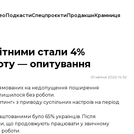
ео
Подкасти
Спецпроєкти
Продакшн
Крамниця
 — опитування
ітними стали 4%
боту — опитування
01 квітня 2020 14:32
прямованих на недопущення поширення
лишилося без роботи.
тинг» з приводу суспільних настроїв на період
аштованими було 65% українців. Після
ли, що продовжують працювати у звичному
 роботи.