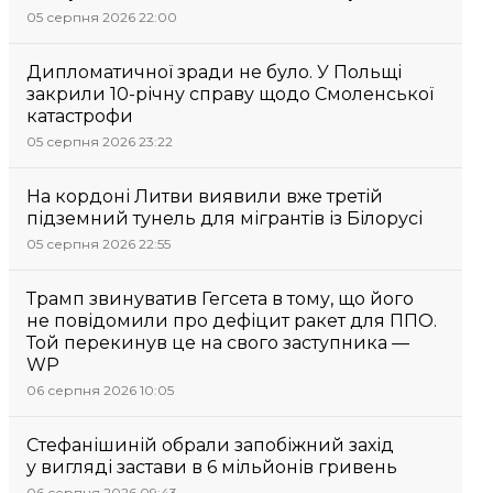
05 серпня 2026 22:00
Дипломатичної зради не було. У Польщі
закрили 10-річну справу щодо Смоленської
катастрофи
05 серпня 2026 23:22
На кордоні Литви виявили вже третій
підземний тунель для мігрантів із Білорусі
05 серпня 2026 22:55
Трамп звинуватив Гегсета в тому, що його
не повідомили про дефіцит ракет для ППО.
Той перекинув це на свого заступника —
WP
06 серпня 2026 10:05
Стефанішиній обрали запобіжний захід
у вигляді застави в 6 мільйонів гривень
06 серпня 2026 09:43