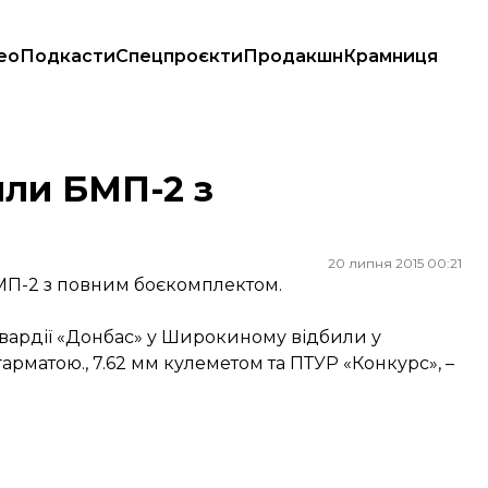
ео
Подкасти
Спецпроєкти
Продакшн
Крамниця
или БМП-2 з
20 липня 2015 00:21
БМП-2 з повним боєкомплектом.
вардії «Донбас» у Широкиному відбили у
рматою., 7.62 мм кулеметом та ПТУР «Конкурс», –