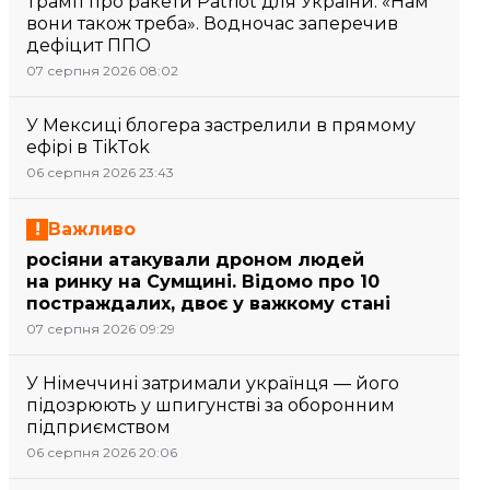
Трамп про ракети Patriot для України: «Нам
вони також треба». Водночас заперечив
дефіцит ППО
07 серпня 2026 08:02
У Мексиці блогера застрелили в прямому
ефірі в TikTok
06 серпня 2026 23:43
Важливо
росіяни атакували дроном людей
на ринку на Сумщині. Відомо про 10
постраждалих, двоє у важкому стані
07 серпня 2026 09:29
У Німеччині затримали українця — його
підозрюють у шпигунстві за оборонним
підприємством
06 серпня 2026 20:06