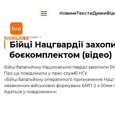
Новини
Тексти
Думки
Від
Бійці Нацгвардії захопили БМП-2 з боєкомплектом (відео)
Головна
Лайфстайл
Бійці Нацгвардії захоп
боєкомплектом (відео)
Бійці батальйону Національної гвардії захопили 
Про це повідомили у прес-службі НГУ.
«Бійці батальйону оператиного призначення Нацг
незаконних військових формувань БМП-2 з 30мм га
йдеться у повідомленні.