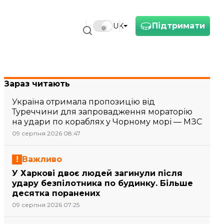
Підтримати
UK
Зараз читають
Україна отримала пропозицію від
Туреччини для запровадження мораторію
на удари по кораблях у Чорному морі — МЗС
09 серпня 2026 08:47
Важливо
У Харкові двоє людей загинули після
удару безпілотника по будинку. Більше
десятка поранених
09 серпня 2026 07:25