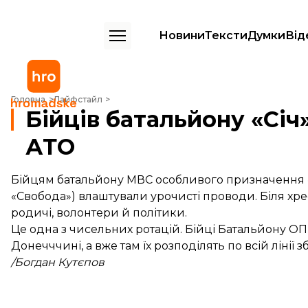
Новини
Тексти
Думки
Від
Бійців батальйону «Січ» проводжали в зону АТО
Головна
Лайфстайл
Бійців батальйону «Січ
АТО
Бійцям батальйону МВС особливого призначення «
«Свобода») влаштували урочисті проводи. Біля хрест
родичі, волонтери й політики.
Це одна з чисельних ротацій. Бійці Батальйону ОП 
Донечччині, а вже там їх розподілять по всій лінії
/Богдан Кутєпов