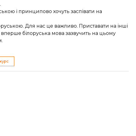
.
ькою і принципово хочуть заспівати на
руською. Для нас це важливо. Приставати на інші
І вперше білоруська мова зазвучить на цьому
м.
курс