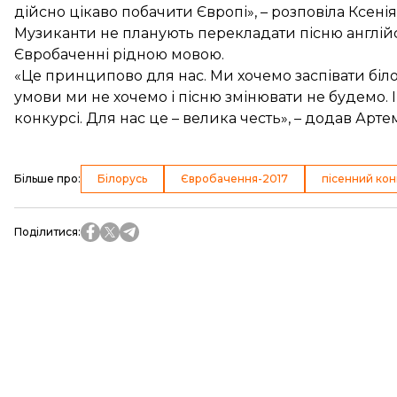
дійсно цікаво побачити Європі», – розповіла Ксенія
Музиканти не планують перекладати пісню англійс
Євробаченні рідною мовою.
«Це принципово для нас. Ми хочемо заспівати біло
умови ми не хочемо і пісню змінювати не будемо. 
конкурсі. Для нас це – велика честь», – додав Арте
Більше про
:
Білорусь
Євробачення-2017
пісенний кон
Поділитися
: