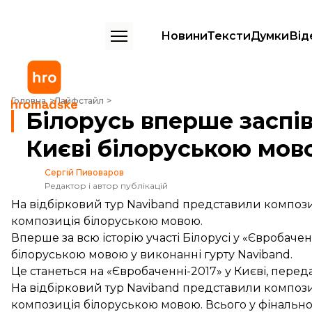
Новини
Тексти
Думки
Від
Білорусь вперше заспіває на «Євробаченні» у Києві білоруською м
Головна
Лайфстайл
Білорусь вперше заспів
Києві білоруською мов
Сергій Пивоваров
Редактор і автор публікацій
На відбірковий тур Naviband представили компози
композиція білоруською мовою.
Вперше за всю історію участі Білорусі у «Євробачен
білоруською мовою у виконанні гурту Naviband.
Це станеться на «Євробаченні-2017» у Києві,
перед
На відбірковий тур Naviband представили компози
композиція білоруською мовою. Всього у фінальному