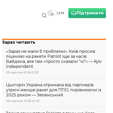
Підтримати
UK
Зараз читають
«Зараз не мали б проблеми». Київ просив
ліцензію на ракети Patriot іще за часів
Байдена, але там «просто сказали "ні"» — Kyiv
Independent
05 серпня 2026 12:59
Цьогоріч Україна отримала від партнерів
утричі менше ракет для ППО, порівнюючи із
2025 роком — Зеленський
05 серпня 2026 14:03