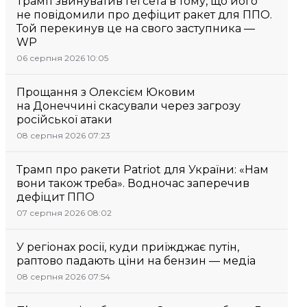
Трамп звинуватив Гегсета в тому, що його
не повідомили про дефіцит ракет для ППО.
Той перекинув це на свого заступника —
WP
06 серпня 2026 10:05
Прощання з Олексієм Юковим
на Донеччині скасували через загрозу
російської атаки
08 серпня 2026 07:23
Трамп про ракети Patriot для України: «Нам
вони також треба». Водночас заперечив
дефіцит ППО
07 серпня 2026 08:02
У регіонах росії, куди приїжджає путін,
раптово падають ціни на бензин — медіа
08 серпня 2026 07:54