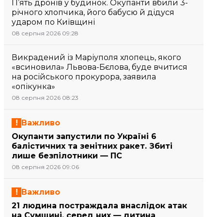
П’ять дронів у будинок. Окупанти вбили 3-
річного хлопчика, його бабусю й дідуся
ударом по Київщині
08 серпня 2026 09:28
Викрадений із Маріуполя хлопець, якого
«всиновила» Львова-Бєлова, буде вчитися
на російського прокурора, заявила
«опікунка»
08 серпня 2026 08:23
Важливо
Окупанти запустили по Україні 6
балістичних та зенітних ракет. Збиті
лише безпілотники — ПС
08 серпня 2026 09:06
Важливо
21 людина постраждала внаслідок атак
на Сумщині, серед них — дитина