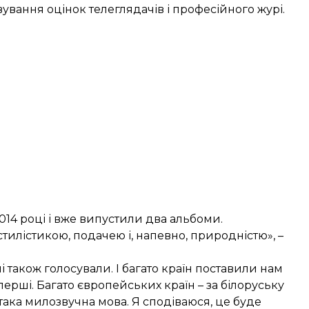
вання оцінок телеглядачів і професійного журі.
014 році і вже випустили два альбоми.
 стилістикою, подачею і, напевно, природністю», –
 також голосували. І багато країн поставили нам
ерші. Багато європейських країн – за білоруську
 така милозвучна мова. Я сподіваюся, це буде