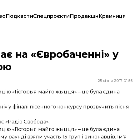
ео
Подкасти
Спецпроєкти
Продакшн
Крамниця
овою
ає на «Євробаченні» у
ою
25 січня 2017 01:56
цію «Гісторыя майго жыцця» – це була єдина
ні» у фіналі пісенного конкурсу прозвучить пісня
ає
«Радіо Свобода».
цію «Гісторыя майго жыцця» – це була єдина
 раунді взяли участь 13 груп і виконавців. Ім'я