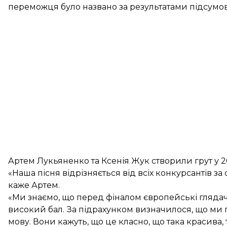
переможця було названо за результатами підсумову
Артем Лукьяненко та Ксенія Жук створили грут у 2
«Наша пісня відрізняється від всіх конкурсантів за
каже Артем.
«Ми знаємо, що перед фіналом європейські глядачі
високий бал. За підрахунком визначилося, що ми п
мову. Вони кажуть, що це класно, що така красива,