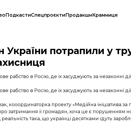
ео
Подкасти
Спецпроєкти
Продакшн
Крамниця
Ф — правозахисниця
н України потрапили у тр
ахисниця
е рабство в Росію, де їх засуджують за незаконні дії
е рабство в Росію, де їх засуджують за незаконні дії
ак, кооординаторка проекту «Медійна ініціатива за
про затримання її громадян, хоча це є порушенням н
реальність така, що українці десятками їдуть заробля