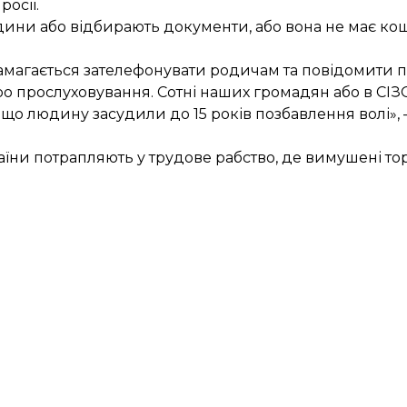
росії.
юдини або відбирають документи, або вона не має ко
амагається зателефонувати родичам та повідомити п
ро прослуховування. Сотні наших громадян або в СІЗО 
, що людину засудили до 15 років позбавлення волі»,
країни потрапляють у трудове рабство, де вимушені т