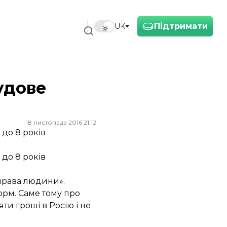
Підтримати
UK
удове
18 листопада 2016 21:12
 до 8 років
 до 8 років
 права людини».
орм. Саме тому про
ти гроші в Росію і не