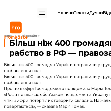
Новини
Тексти
Думки
Від
Більш ніж 400 громадян України потрапили у трудове рабство в Р
Головна
Лайфстайл
Більш ніж 400 громадя
рабство в РФ — правоз
Більш ніж 400 громадян України потрапили у трудов
позбавлення волі.
Більш ніж 400 громадян України потрапили у трудов
позбавлення волі.
Про це в ефірі Громадського повідомила Марія Том
«Росія не вважає обов’язком повідомляти Україну 
чіткі цифри потерпілих говорити складно. На жаль, 
повертаються», — сказала Марія Томак.