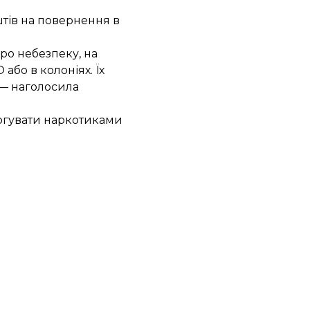
штів на повернення в
ро небезпеку, на
або в колоніях. Їх
 — наголосила
оргувати наркотиками