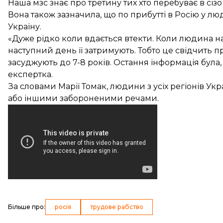
Наша мзс знає про третину тих хто перебуває в сізо 
Вона також зазначила, що по прибутті в Росію у л
Україну.
«Дуже рідко коли вдається втекти. Коли людина н
наступний день її затримують. Тобто це свідчить п
засуджують до 7-8 років. Остання інформація була
експертка.
За словами Марії Томак, людини з усіх регіонів У
або іншими забороненими речами.
Більше про
:
росія
трудове рабство