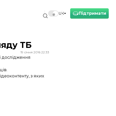
Підтримати
UK
ляду ТБ
19 січня 2016 22:33
ні дослідження
ців.
деоконтенту, з яких