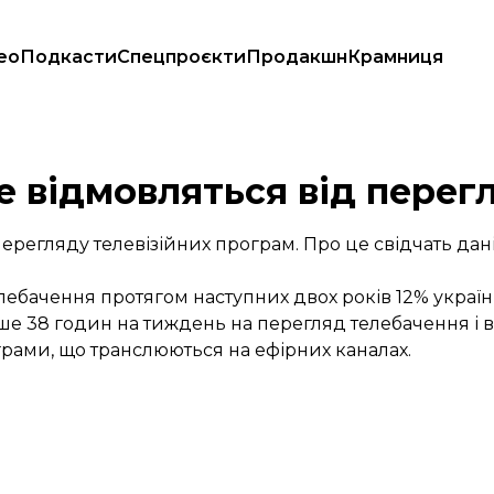
ео
Подкасти
Спецпроєкти
Продакшн
Крамниця
е відмовляться від перег
перегляду телевізійних програм. Про це свідчать да
лебачення протягом наступних двох років 12% україн
е 38 годин на тиждень на перегляд телебачення і ві
грами, що транслюються на ефірних каналах.