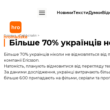
Новини
Тексти
Думки
Від
Більше 70% українців не відмовляться від перегляду ТБ
Головна
Лайфстайл
Більше 70% українців н
Більше 70% українців ніколи не відмовляться від 
компанії Ericsson.
Натомість, планують відмовитися від перегляду те
За даними дослідження, українці витрачають більш
більше 6:00 припадають на фільми, серіали та про