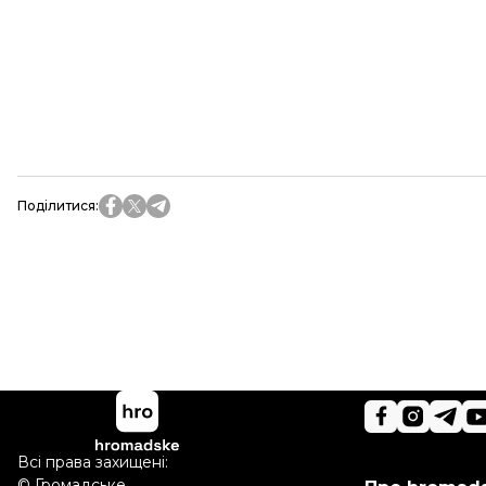
Поділитися
:
Всі права захищені:
©
Громадське