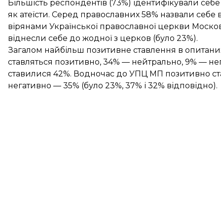
Більшість респондентів (73%) ідентифікували себе
як атеїсти. Серед православних 58% назвали себе 
вірянами Української православної церкви Московсь
віднесли себе до жодної з церков (було 23%).
Загалом найбільш позитивне ставлення в опитани
ставляться позитивно, 34% — нейтрально, 9% — не
ставилися 42%. Водночас до УПЦ МП позитивно ста
негативно — 35% (було 23%, 37% і 32% відповідно).