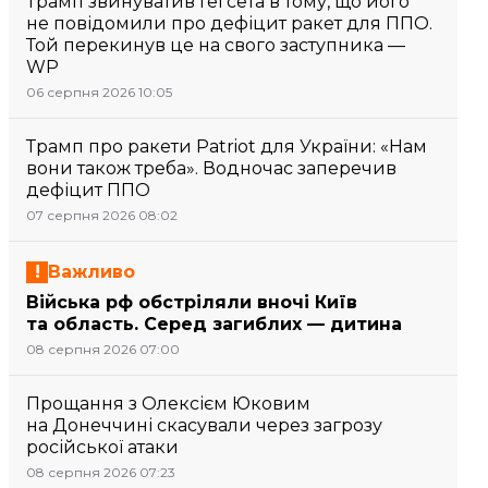
Трамп звинуватив Гегсета в тому, що його
не повідомили про дефіцит ракет для ППО.
Той перекинув це на свого заступника —
WP
06 серпня 2026 10:05
Трамп про ракети Patriot для України: «Нам
вони також треба». Водночас заперечив
дефіцит ППО
07 серпня 2026 08:02
Важливо
Війська рф обстріляли вночі Київ
та область. Серед загиблих — дитина
08 серпня 2026 07:00
Прощання з Олексієм Юковим
на Донеччині скасували через загрозу
російської атаки
08 серпня 2026 07:23