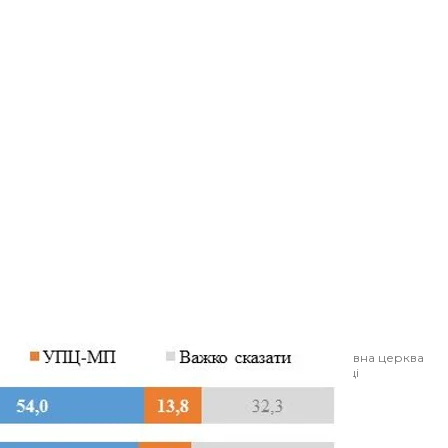
, яка з двох найбільших православних церков — Православна церква
патріархату — найбільше відповідає цій характеристиці
 інститут соціології
оку методом телефонних інтерв'ю з
кової вибірки мобільних номерів.