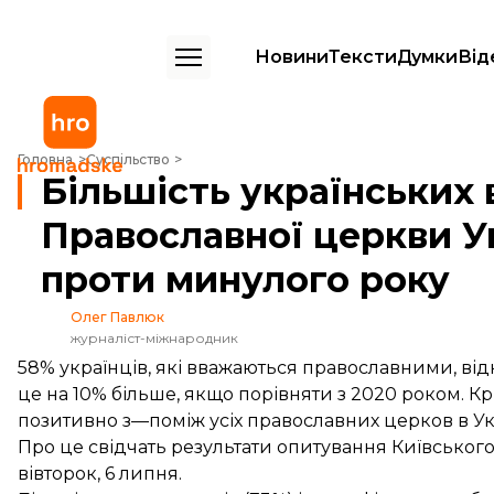
Новини
Тексти
Думки
Від
Більшість українських вірян відносять себе до Православної церкви 
Головна
Суспільство
Більшість українських 
Православної церкви Ук
проти минулого року
Олег Павлюк
журналіст-міжнародник
58% українців, які вважаються православними, ві
це на 10% більше, якщо порівняти з 2020 роком. Кр
позитивно з—поміж усіх православних церков в Укр
Про це свідчать результати
опитування
Київського 
вівторок, 6 липня.