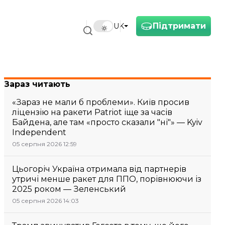
Підтримати
UK
Зараз читають
«Зараз не мали б проблеми». Київ просив
ліцензію на ракети Patriot іще за часів
Байдена, але там «просто сказали "ні"» — Kyiv
Independent
05 серпня 2026 12:59
Цьогоріч Україна отримала від партнерів
утричі менше ракет для ППО, порівнюючи із
2025 роком — Зеленський
05 серпня 2026 14:03