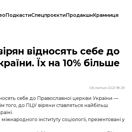
ео
Подкасти
Спецпроєкти
Продакшн
Крамниця
України. Їх на 10% більше проти минулого року
вірян відносять себе до
раїни. Їх на 10% більше
06 липня 2021 18:29
дносять себе до Православної церкви України —
ім того, до ПЦУ віряни ставляться найбільш
аїні.
міжнародного інституту соціології, презентовані у