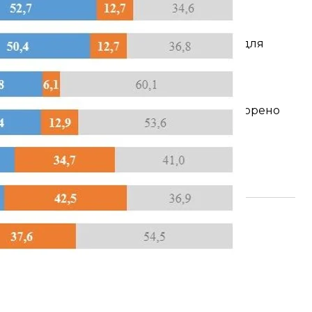
регіонів України (окрім Криму), які є
дизайн-ефектом 1,1) не перевищує: 3,5% — для
 близьких до 25%, 2,1% — для показників,
до 5%.
ішення Помісного собору, яким було утворено