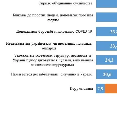
В опитуванні взяли участь 1 003 респонденти з усіх 
репрезентативними щодо дорослого населення.
Статистична похибка вибірки (з імовірністю 0,95 і 
показників, близьких до 50%, 3% — для показників,
близьких до 10%, 1,5% — для показників, близьких 
читайте також
Верховний Суд відмовився визнавати недійсним р
Православну церкву України
Більше про
:
церква
Православна церква України
ПЦУ
Поділитися
: