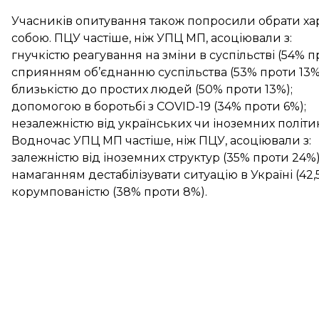
Учасників опитування також попросили обрати хар
собою. ПЦУ частіше, ніж УПЦ МП, асоціювали з:
гнучкістю реагування на зміни в суспільстві (54% п
сприянням об’єднанню суспільства (53% проти 13%
близькістю до простих людей (50% проти 13%);
допомогою в боротьбі з COVID-19 (34% проти 6%);
незалежністю від українських чи іноземних політикі
Водночас УПЦ МП частіше, ніж ПЦУ, асоціювали з:
залежністю від іноземних структур (35% проти 24%)
намаганням дестабілізувати ситуацію в Україні (42,
корумпованістю (38% проти 8%).