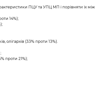
актеристики ПЦУ та УПЦ МП і порівняти їх між
роти 14%);
);
в, олігархів (33% проти 13%).
;
5% проти 21%);