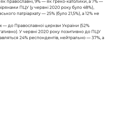
 як православні, 9% — як греко-католики, а 7% —
вірянами ПЦУ (у червні 2020 року було 48%),
кого патріархату — 25% (було 21,5%), а 12% не
х — до Православної церкви України (52%
гативно). У червні 2020 року позитивно до ПЦУ
вляться 24% респондентів, нейтрально — 37%, а