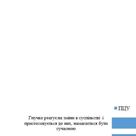
Зараз я буду зачитувати характеристики, а Ви скажіть, будь ласка
України чи Українська православна церква Московського 
Київський міжнародний
Опитування КМІС відбувалося 25-28 червня 2021 р
використанням комп'ютера (CATI) на основі випад