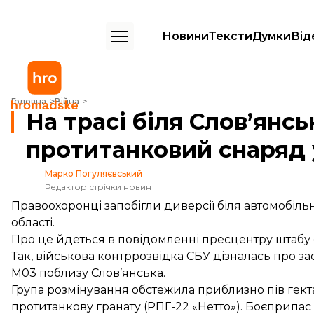
Новини
Тексти
Думки
Від
На трасі біля Слов’янська знайшли протитанковий снаряд у бойовій
Головна
Війна
На трасі біля Слов’янс
протитанковий снаряд 
Марко Погуляєвський
Редактор стрічки новин
Правоохоронці запобігли диверсії біля автомобіль
області.
Про це
йдеться
в повідомленні пресцентру штабу 
Так, військова контррозвідка СБУ дізналась про з
М03 поблизу Слов’янська.
Група розмінування обстежила приблизно пів гект
протитанкову гранату (РПГ-22 «Нетто»). Боєприпас 