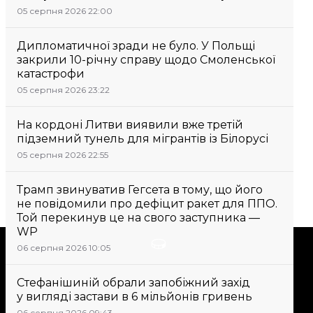
05 серпня 2026 22:00
Дипломатичної зради не було. У Польщі
закрили 10-річну справу щодо Смоленської
катастрофи
05 серпня 2026 23:22
На кордоні Литви виявили вже третій
підземний тунель для мігрантів із Білорусі
05 серпня 2026 22:55
Трамп звинуватив Гегсета в тому, що його
не повідомили про дефіцит ракет для ППО.
Той перекинув це на свого заступника —
WP
Підтримати
06 серпня 2026 10:05
Стефанішиній обрали запобіжний захід
Підтримай hromadske.
у вигляді застави в 6 мільйонів гривень
Ми працюємо для тебе та
06 серпня 2026 09:43