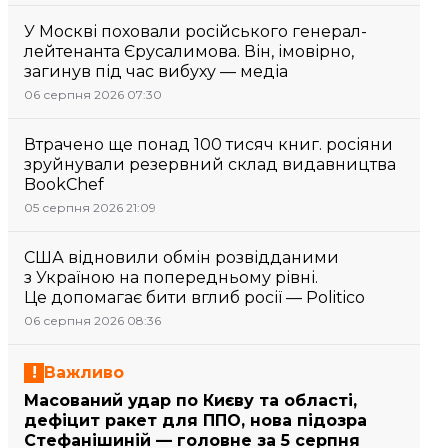
У Москві поховали російського генерал-
лейтенанта Єрусалимова. Він, імовірно,
загинув під час вибуху — медіа
06 серпня 2026 07:30
Втрачено ще понад 100 тисяч книг. росіяни
зруйнували резервний склад видавництва
BookChef
05 серпня 2026 21:09
США відновили обмін розвідданими
з Україною на попередньому рівні.
Це допомагає бити вглиб росії — Politico
06 серпня 2026 08:36
Важливо
Масований удар по Києву та області,
дефіцит ракет для ППО, нова підозра
Стефанішиній — головне за 5 серпня