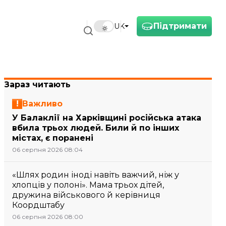
Підтримати
UK
Зараз читають
Важливо
У Балаклії на Харківщині російська атака
вбила трьох людей. Били й по інших
містах, є поранені
06 серпня 2026 08:04
«Шлях родин іноді навіть важчий, ніж у
хлопців у полоні». Мама трьох дітей,
дружина військового й керівниця
Коордштабу
06 серпня 2026 08:00