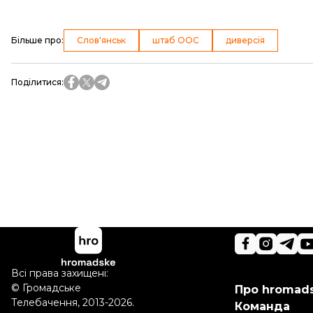
Більше про
:
Слов'янськ
штаб ООС
диверсія
Поділитися
:
Всі права захищені:
©
Громадське
Про hromad
Телебачення
,
2013-2026.
Команда