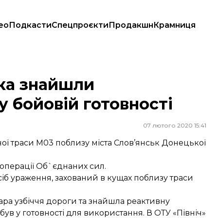
ео
Подкасти
Спецпроєкти
Продакшн
Крамниця
 готовності
ька знайшли
у бойовій готовності
07 лютого 2020 15:41
ної траси М03 поблизу міста Слов’янськ Донецької
операції Об`єднаних сил.
асіб ураження, захований в кущах поблизу траси
ара узбіччя дороги та знайшла реактивну
був у готовності для використання. В ОТУ «Північ»