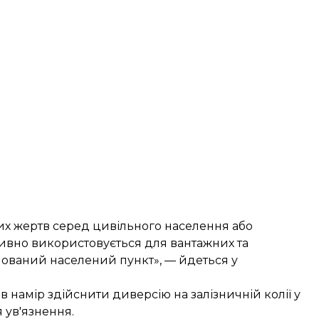
х жертв серед цивільного населення або
тивно використовується для вантажних та
шований населений пункт», — йдеться у
ав намір
здійснити диверсію
на залізничній колії у
я ув'язнення.