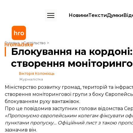
Новини
Тексти
Думки
Від
Блокування на кордоні: Україна ініціювала створення моніторингово
Головна
Суспільство
Блокування на кордоні:
створення моніторингов
Вікторія Коломієць
Журналістка
Міністерство розвитку громад, територій та інфрас
створення моніторингової групи з боку Європейськ
блокуванням руху вантажівок.
Про це
повідомив
заступник голови відомства Сер
«Пропонуємо європейським колегам фіксувати офіці
пунктами пропуску… Офіційний лист з такою пропо
зазначив він.