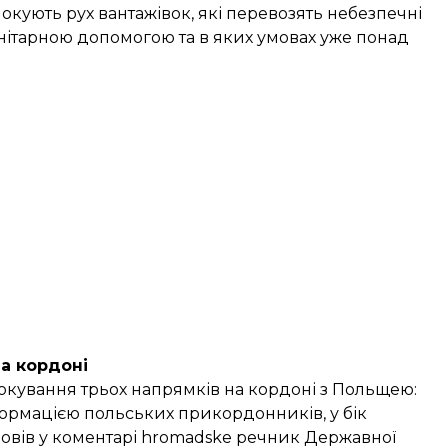
окують рух вантажівок, які перевозять небезпечні
анітарною допомогою та в яких умовах уже понад
на кордоні
кування трьох напрямків на кордоні
з Польщею:
нформацією польських прикордонників, у бік
повів у коментарі hromadske речник Державної