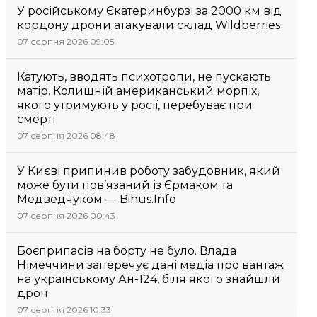
У російському Єкатеринбурзі за 2000 км від
кордону дрони атакували склад Wildberries
07 серпня 2026 09:05
Катують, вводять психотропи, не пускають
матір. Колишній американський морпіх,
якого утримують у росії, перебуває при
смерті
07 серпня 2026 08:48
У Києві припинив роботу забудовник, який
може бути пов’язаний із Єрмаком та
Медведчуком — Bihus.Info
07 серпня 2026 00:43
Боєприпасів на борту не було. Влада
Німеччини заперечує дані медіа про вантаж
на українському Ан-124, біля якого знайшли
дрон
07 серпня 2026 10:33