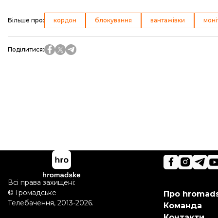
Більше про
:
кордон
блокування
вантажівки
моні
Поділитися
:
Всі права захищені:
©
Громадське
Про hromad
Телебачення
,
2013-2026.
Команда
Контакти