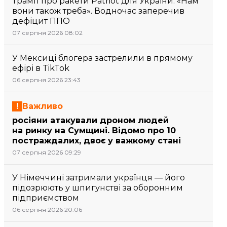
Трамп про ракети Patriot для України: «Нам
вони також треба». Водночас заперечив
дефіцит ППО
07 серпня 2026 08:02
У Мексиці блогера застрелили в прямому
ефірі в TikTok
06 серпня 2026 23:43
Важливо
росіяни атакували дроном людей
на ринку на Сумщині. Відомо про 10
постраждалих, двоє у важкому стані
07 серпня 2026 09:29
У Німеччині затримали українця — його
підозрюють у шпигунстві за оборонним
підприємством
06 серпня 2026 20:06