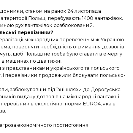
рдонники, станом на ранок 24 листопада
а території Польщі перебувають 1400 вантажівок.
чиною рух вантажівок розблокований.
льські перевізники?
ералізації міжнародних перевезень між Україною
рема, повернути необхідність отримання дозволів
уть, щоб Польщі не треба було ставати в е-чергу
и в машинах по два тижні.
я з представниками українського та польського
, і перевізники
продовжили блокувати польсько-
али
, заблокувавши під’їзні шляхи до Дорогуська.
ників видачу дозволів на міжнародні вантажні
 перевізників екологічної норми EURO4, яка в
ів.
агроза економічного протистояння