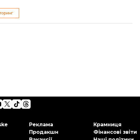
торинг
ske
Реклама
Крамниця
Продакшн
Фінансові звіти
Вакансії
Наші політики