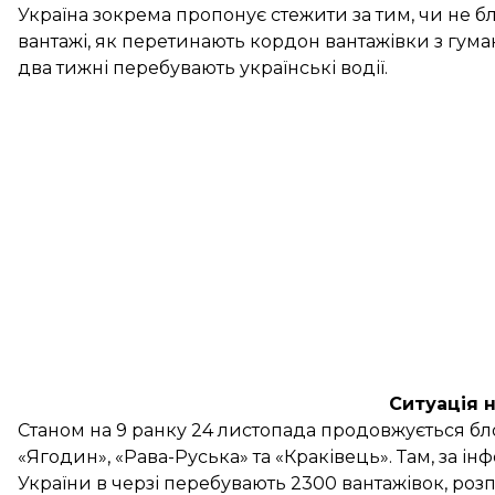
Україна зокрема пропонує стежити за тим, чи не бл
вантажі, як перетинають кордон вантажівки з гум
два тижні перебувають українські водії.
Ситуація 
Станом на 9 ранку 24 листопада
продовжується бло
«Ягодин», «Рава-Руська» та «Краківець». Там, за і
України в черзі перебувають 2300 вантажівок, роз