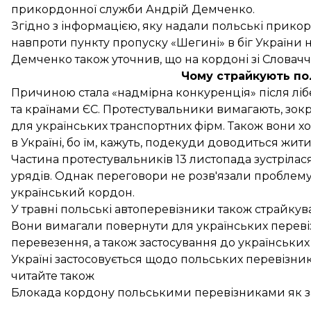
прикордонної служби Андрій Демченко.
Згідно з інформацією, яку надали польські прико
навпроти пункту пропуску «Шегині» в біг України н
Демченко також уточнив, що на кордоні зі Словач
Чому страйкують по
Причиною стала «надмірна конкуренція» після ліб
та країнами ЄС. Протестувальники вимагають, зок
для українських транспортних фірм. Також вони хоч
в Україні, бо їм, кажуть, подекуди доводиться жит
Частина протестувальників 13 листопада зустрілас
урядів. Однак переговори не розв'язали проблему
український кордон
.
У травні польські автоперевізники також
страйкув
Вони вимагали повернути для українських перевіз
перевезення, а також застосування до українських
Україні застосовується щодо польських перевізник
читайте також
Блокада кордону польськими перевізниками як з