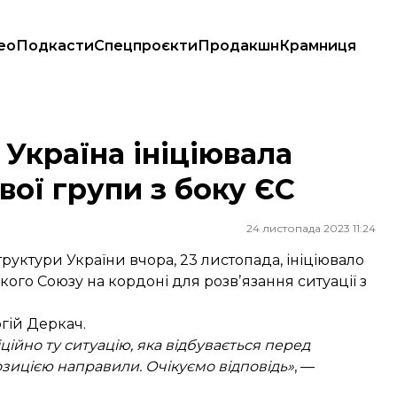
ео
Подкасти
Спецпроєкти
Продакшн
Крамниця
ї групи з боку ЄС
 Україна ініціювала
ої групи з боку ЄС
24 листопада 2023 11:24
труктури України вчора, 23 листопада, ініціювало
ого Союзу на кордоні для розвʼязання ситуації з
гій Деркач.
йно ту ситуацію, яка відбувається перед
зицією направили. Очікуємо відповідь»
, —