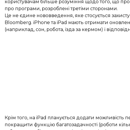
користувачам більше розуміння щодо того, що пр
про програми, розроблені третіми сторонами.
Це не єдине нововведення, яке стосується захисту 
Bloomberg. iPhone та iPad мають отримати оновлен
(наприклад, сон, робота, їзда за кермом) і відпов
Крім того, на iPad планується додати можливість п
покращити функцію багатозадачності (роботи кіль