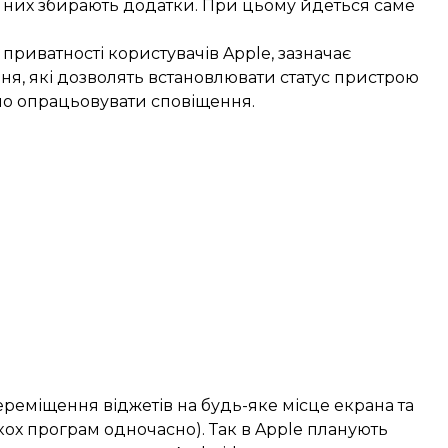
о них збирають додатки. При цьому йдеться саме
приватності користувачів Apple, зазначає
ня, які дозволять встановлювати статус пристрою
ідно опрацьовувати сповіщення.
ереміщення віджетів на будь-яке місце екрана та
кох програм одночасно). Так в Apple планують