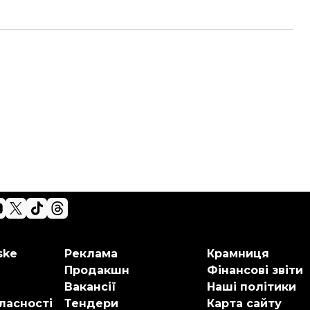
ske
Реклама
Крамниця
Продакшн
Фінансові звіти
Вакансії
Наші політики
ласності
Тендери
Карта сайту