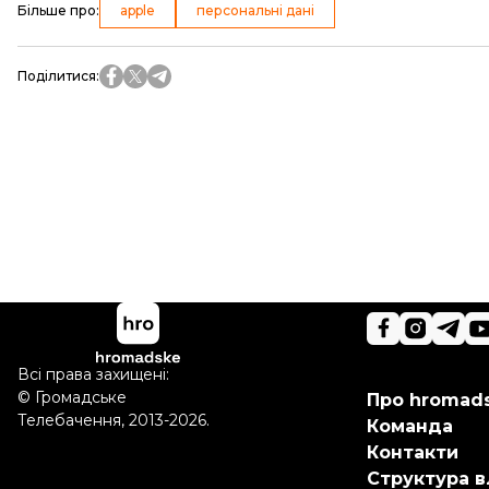
Більше про
:
apple
персональні дані
Поділитися
:
Всі права захищені:
©
Громадське
Про hromad
Телебачення
,
2013-2026.
Команда
Контакти
Структура в