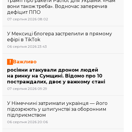
Трамп про ракети Patriot для України: «Нам
вони також треба». Водночас заперечив
дефіцит ППО
07 серпня 2026 08:02
У Мексиці блогера застрелили в прямому
ефірі в TikTok
06 серпня 2026 23:43
Важливо
росіяни атакували дроном людей
на ринку на Сумщині. Відомо про 10
постраждалих, двоє у важкому стані
07 серпня 2026 09:29
У Німеччині затримали українця — його
підозрюють у шпигунстві за оборонним
підприємством
06 серпня 2026 20:06