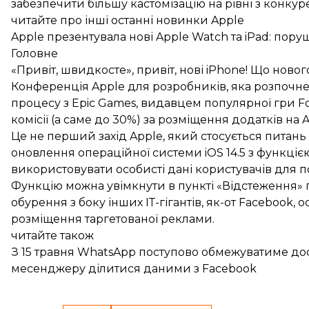
забезпечити більшу кастомізацію на рівні з конку
читайте про інші останні новинки Apple
Apple презентувала нові Apple Watch та iPad: пору
Головне
«Привіт, швидкосте», привіт, нові iPhone! Що ново
Конференція Apple для розробників, яка розпочнет
процесу з Epic Games, видавцем популярної гри For
комісії (а саме до 30%) за розміщення додатків на A
Це не перший захід Apple, який стосується питань 
оновлення операційної системи iOS 14.5 з функціє
використовувати особисті дані користувачів для п
Функцію можна увімкнути в пункті «Відстеження» 
обурення з боку інших ІТ-гігантів, як-от Facebook,
розміщення таргетованої реклами.
читайте також
З 15 травня WhatsApp поступово обмежуватиме дос
месенджеру ділитися даними з Facebook