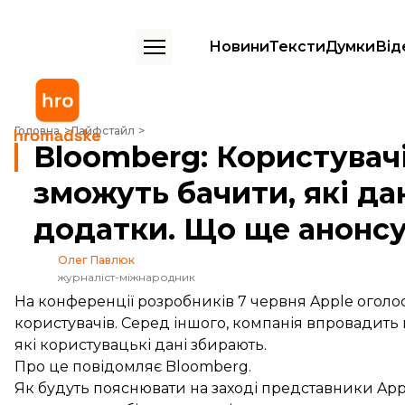
Новини
Тексти
Думки
Від
Bloomberg: Користувачі пристроїв Apple зможуть бачити, які дані 
Головна
Лайфстайл
Bloomberg: Користувачі
зможуть бачити, які да
додатки. Що ще анонсу
Олег Павлюк
журналіст-міжнародник
На конференції розробників 7 червня Apple оголос
користувачів. Серед іншого, компанія впровадить 
які користувацькі дані збирають.
Про це
повідомляє
Bloomberg.
Як будуть пояснювати на заході представники Ap