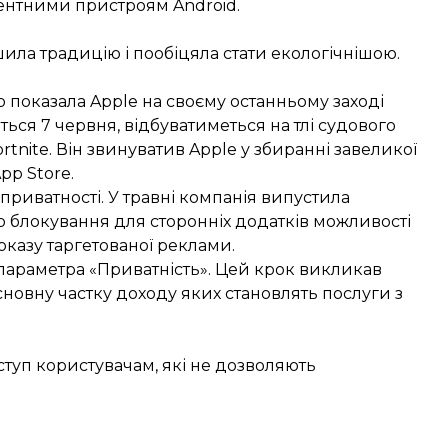
рентними пристроям Android.
шила традицію і пообіцяла стати екологічнішою.
го показала Apple на своєму останньому заході
ься 7 червня, відбуватиметься на тлі судового
tnite. Він звинуватив Apple у збиранні завеликої
pp Store.
приватності. У травні компанія
випустила
ю блокування для сторонніх додатків можливості
оказу таргетованої реклами.
параметра «Приватність». Цей крок
викликав
 основну частку доходу яких становлять послуги з
туп користувачам, які не дозволяють