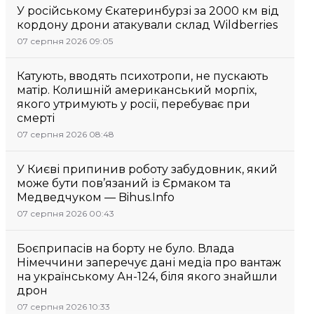
У російському Єкатеринбурзі за 2000 км від
кордону дрони атакували склад Wildberries
07 серпня 2026 09:05
Катують, вводять психотропи, не пускають
матір. Колишній американський морпіх,
якого утримують у росії, перебуває при
смерті
07 серпня 2026 08:48
У Києві припинив роботу забудовник, який
може бути пов’язаний із Єрмаком та
Медведчуком — Bihus.Info
07 серпня 2026 00:43
Боєприпасів на борту не було. Влада
Німеччини заперечує дані медіа про вантаж
на українському Ан-124, біля якого знайшли
дрон
07 серпня 2026 10:33