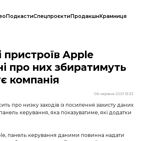
ео
Подкасти
Спецпроєкти
Продакшн
Крамниця
про них збиратимуть додатки. Що ще анонсує компанія
 пристроїв Apple
ні про них збиратимуть
є компанія
06 червня 2021 15:32
ить про низку заходів із посилення захисту даних
панель керування, яка показуватиме, які додатки
ple, панель керування даними повинна надати