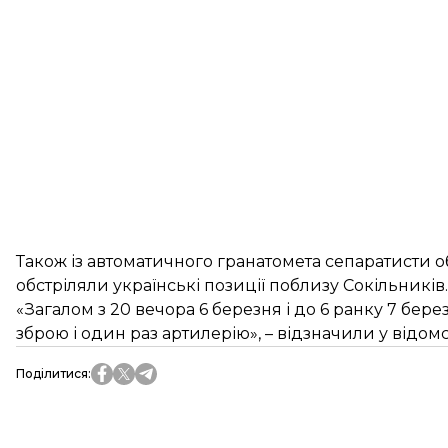
Також із автоматичного гранатомета сепаратисти о
обстріляли українські позиції поблизу Сокільників.
«Загалом з 20 вечора 6 березня і до 6 ранку 7 берез
зброю і один раз артилерію», – відзначили у відомс
Поділитися
: