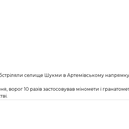
бстріляли селище Шукми в Артемівському напрямку, з
ня, ворог 10 разів застосовував міномети і гранатомет
тві.