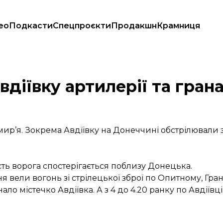
ео
Подкасти
Спецпроєкти
Продакшн
Крамниця
тр АТО
діївку артилерії та грана
р’я. Зокрема Авдїівку на Донеччині обстрілювали з
сть ворога спостерігається поблизу Донецька.
вели вогонь зі стрілецької зброї по Опитному, Грані
нало містечко Авдіївка. А з 4 до 4.20 ранку по Авдіївц