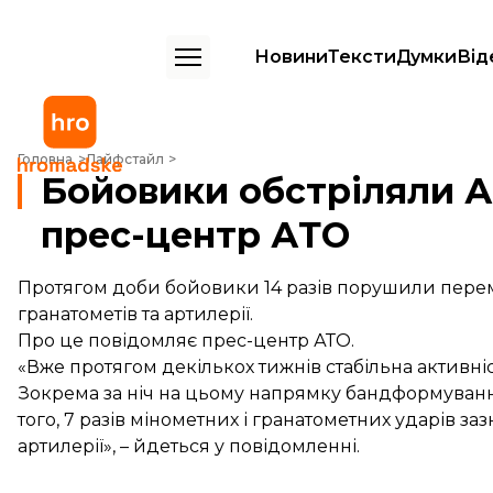
Новини
Тексти
Думки
Від
Бойовики обстріляли Авдіївку артилерії та гранатометів – прес-цен
Головна
Лайфстайл
Бойовики обстріляли Ав
прес-центр АТО
Протягом доби бойовики 14 разів порушили переми
гранатометів та артилерії.
Про це повідомляє прес-центр АТО.
«Вже протягом декількох тижнів стабільна активні
Зокрема за ніч на цьому напрямку бандформування 
того, 7 разів мінометних і гранатометних ударів заз
артилерії», – йдеться у повідомленні.