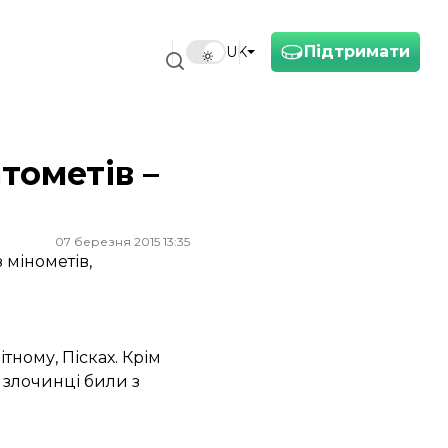
Підтримати
UK
тометів –
07 березня 2015 13:35
 мінометів,
тному, Пісках. Крім
і злочинці били з