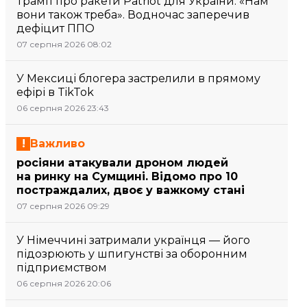
Трамп про ракети Patriot для України: «Нам
вони також треба». Водночас заперечив
дефіцит ППО
07 серпня 2026 08:02
У Мексиці блогера застрелили в прямому
ефірі в TikTok
06 серпня 2026 23:43
Важливо
росіяни атакували дроном людей
на ринку на Сумщині. Відомо про 10
постраждалих, двоє у важкому стані
07 серпня 2026 09:29
У Німеччині затримали українця — його
підозрюють у шпигунстві за оборонним
підприємством
06 серпня 2026 20:06