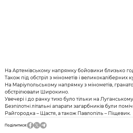
На Артемівському напрямку бойовики близько год
Також під обстріл з мінометів і великокаліберних 
На Маріупольському напрямку з мінометів, гранатоме
обстрілювали Широкино.
Увечері і до ранку тихо було тільки на Луганськом
Безпілотні літальні апарати загарбників були помі
Райгородка – Щастя, а також Павлопіль – Піщевик.
Поділитися
: