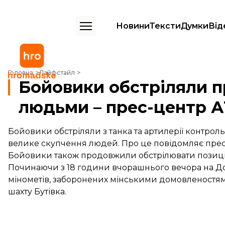
Новини
Тексти
Думки
Від
Бойовики обстріляли пропускний пункт з людьми – прес-центр АТ
Головна
Лайфстайл
Бойовики обстріляли п
людьми – прес-центр 
Бойовики обстріляли з танка та артилерії контро
велике скупчення людей. Про це повідомляє прес
Бойовики також продовжили обстрілювати позиції 
Починаючи з 18 години вчорашнього вечора на До
мінометів, заборонених мінськими домовленостями 
шахту Бутівка.