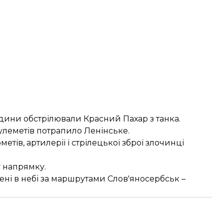
ини обстрілювали Красний Пахар з танка.
кулеметів потрапило Ленінське.
тів, артилерії і стрілецької зброї злочинці
у напрямку.
чені в небі за маршрутами Слов'яносербськ –