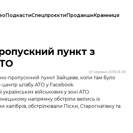
ео
Подкасти
Спецпроєкти
Продакшн
Крамниця
О
ропускний пункт з
АТО
01 червня 2015 13:03
льно-пропускний пункт Зайцеве, коли там було
-центр штабу АТО у Facebook.
українських військових у зоні АТО.
нецькому напрямку обстріли велись із
калібрів, обстрілювали Піски, Старогнатівку та