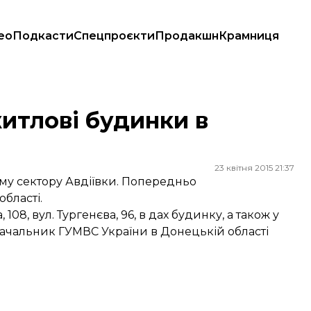
ео
Подкасти
Спецпроєкти
Продакшн
Крамниця
итлові будинки в
23 квітня 2015 21:37
му сектору Авдіївки. Попередньо
бласті.
08, вул. Тургенєва, 96, в дах будинку, а також у
начальник ГУМВС України в Донецькій області