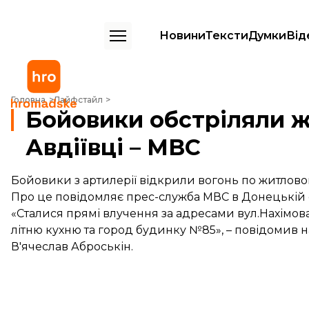
Новини
Тексти
Думки
Від
Бойовики обстріляли житлові будинки в Авдіївці – МВС
Головна
Лайфстайл
Бойовики обстріляли ж
Авдіївці – МВС
Бойовики з артилерії відкрили вогонь по житлово
Про це повідомляє прес-служба МВС в Донецькій о
«Сталися прямі влучення за адресами вул.Нахімова, 1
літню кухню та город будинку №85», – повідомив 
В'ячеслав Аброськін.