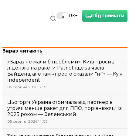
Підтримати
UK
Зараз читають
«Зараз не мали б проблеми». Київ просив
ліцензію на ракети Patriot іще за часів
Байдена, але там «просто сказали "ні"» — Kyiv
Independent
05 серпня 2026 12:59
Цьогоріч Україна отримала від партнерів
утричі менше ракет для ППО, порівнюючи із
2025 роком — Зеленський
05 серпня 2026 14:03