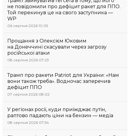
Трамп звинуватив Гегсета в тому, що його
не повідомили про дефіцит ракет для ППО.
Той перекинув це на свого заступника —
WP
06 серпня 2026 10:05
Прощання з Олексієм Юковим
на Донеччині скасували через загрозу
російської атаки
08 серпня 2026 07:23
Трамп про ракети Patriot для України: «Нам
вони також треба». Водночас заперечив
дефіцит ППО
07 серпня 2026 08:02
У регіонах росії, куди приїжджає путін,
раптово падають ціни на бензин — медіа
08 серпня 2026 07:54