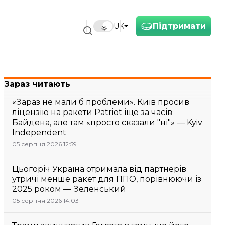
Підтримати
UK
Зараз читають
«Зараз не мали б проблеми». Київ просив
ліцензію на ракети Patriot іще за часів
Байдена, але там «просто сказали "ні"» — Kyiv
Independent
05 серпня 2026 12:59
Цьогоріч Україна отримала від партнерів
утричі менше ракет для ППО, порівнюючи із
2025 роком — Зеленський
05 серпня 2026 14:03