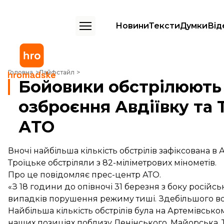
Новини
Тексти
Думки
Від
Бойовики обстрілюють із крупнокаліберного озброєння Авдіївку та
Головна
Лайфстайл
Бойовики обстрілюють 
озброєння Авдіївку та 
АТО
Вночі найбільша кількість обстрілів зафіксована 
Троїцьке обстріляли з 82-міліметрових мінометів.
Про це повідомляє прес-центр АТО.
«З 18 години до опівночі 31 березня з боку росій
випадків порушення режиму тиші. Здебільшого во
Найбільша кількість обстрілів була на Артемівськом
наших позиціях поблизу Ленінського, Майорська, 