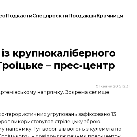
ео
Подкасти
Спецпроєкти
Продакшн
Крамниця
 Троїцьке – прес-центр АТО
із крупнокаліберного
Троїцьке – прес-центр
01 квітня 2015 12:31
в Артемівському напрямку. Зокрема селище
сько-терористичних угруповань зафіксовано 13
рог використовував стрілецьку зброю.
у напрямку. Тут ворог вів вогонь з кулемета по
Троїцького», – повідомляє речник прес-центру