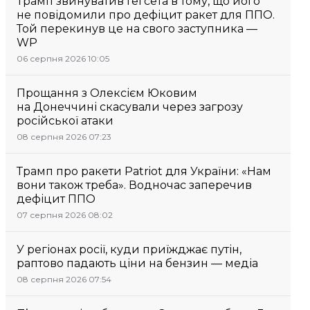
Трамп звинуватив Гегсета в тому, що його
не повідомили про дефіцит ракет для ППО.
Той перекинув це на свого заступника —
WP
06 серпня 2026 10:05
Прощання з Олексієм Юковим
на Донеччині скасували через загрозу
російської атаки
08 серпня 2026 07:23
Трамп про ракети Patriot для України: «Нам
вони також треба». Водночас заперечив
дефіцит ППО
07 серпня 2026 08:02
У регіонах росії, куди приїжджає путін,
раптово падають ціни на бензин — медіа
08 серпня 2026 07:54