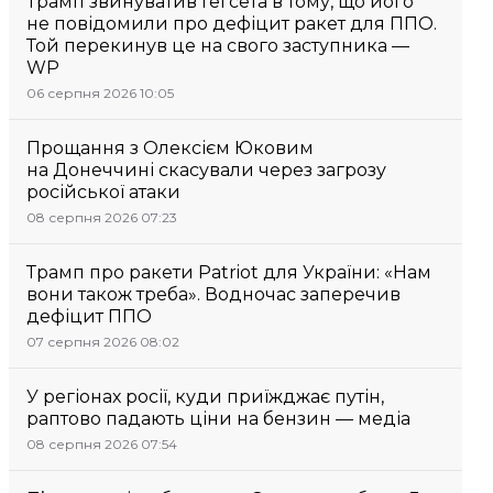
Трамп звинуватив Гегсета в тому, що його
не повідомили про дефіцит ракет для ППО.
Той перекинув це на свого заступника —
WP
06 серпня 2026 10:05
Прощання з Олексієм Юковим
на Донеччині скасували через загрозу
російської атаки
08 серпня 2026 07:23
Трамп про ракети Patriot для України: «Нам
вони також треба». Водночас заперечив
дефіцит ППО
07 серпня 2026 08:02
У регіонах росії, куди приїжджає путін,
раптово падають ціни на бензин — медіа
08 серпня 2026 07:54