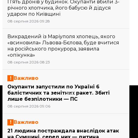
П’ять дронів у будинок. Окупанти вбили 3-
річного хлопчика, його бабусю й дідуся
ударом по Київщині
08 серпня 2026 09:28
Викрадений із Маріуполя хлопець, якого
«всиновила» Львова-Бєлова, буде вчитися
на російського прокурора, заявила
«опікунка»
08 серпня 2026 08:23
Важливо
Окупанти запустили по Україні 6
Підтримати
балістичних та зенітних ракет. Збиті
лише безпілотники — ПС
08 серпня 2026 09:06
Підтримай hromadske.
Ми працюємо для тебе та
Важливо
завдяки тобі. Будь нашим
21 людина постраждала внаслідок атак
другом
на Сумщині, серед них — дитина