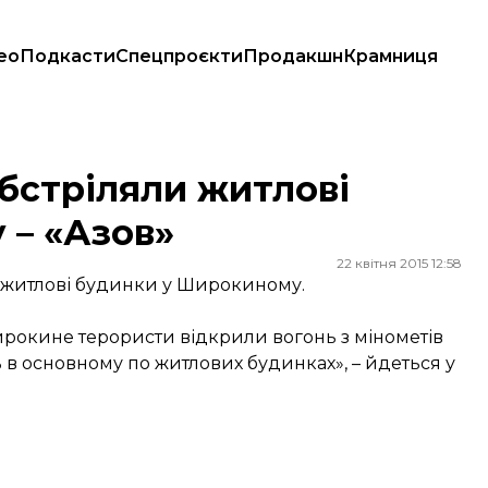
ео
Подкасти
Спецпроєкти
Продакшн
Крамниця
 «Азов»
обстріляли житлові
 – «Азов»
22 квітня 2015 12:58
ли житлові будинки у Широкиному.
Широкине терористи відкрили вогонь з мінометів
ь в основному по житлових будинках», – йдеться у