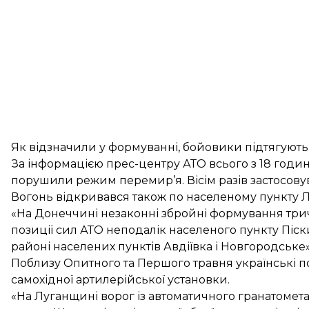
Як відзначили у формуванні, бойовики підтягують 
За
інформацією
прес-центру АТО всього з 18 години
порушили режим перемир’я. Вісім разів застосову
Вогонь відкривався також по населеному пункту Л
«На Донеччині незаконні збройні формування тричі 
позиції сил АТО неподалік населеного пункту Піски
районі населених пунктів Авдіївка і Новгородське»
Поблизу Опитного та Першого травня українські поз
самохідної артилерійської установки.
«На Луганщині ворог із автоматичного гранатомета