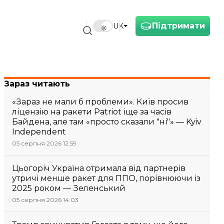
Підтримати
UK
Зараз читають
«Зараз не мали б проблеми». Київ просив
ліцензію на ракети Patriot іще за часів
Байдена, але там «просто сказали "ні"» — Kyiv
Independent
05 серпня 2026 12:59
Цьогоріч Україна отримала від партнерів
утричі менше ракет для ППО, порівнюючи із
2025 роком — Зеленський
05 серпня 2026 14:03