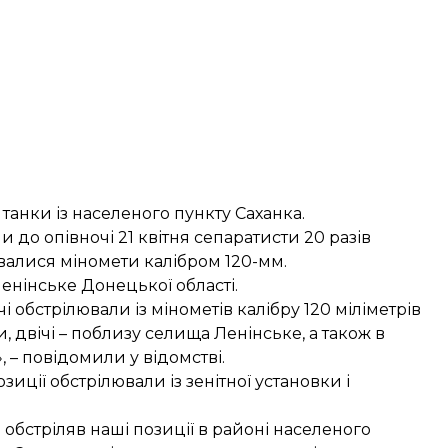
танки із населеного пункту Саханка.
 до опівночі 21 квітня сепаратисти 20 разів
валися міномети калібром 120-мм.
енінське Донецької області.
обстрілювали із мінометів калібру 120 міліметрів
, двічі – поблизу селища Ленінське, а також в
, – повідомили у відомстві.
иції обстрілювали із зенітної установки і
 обстріляв наші позиції в районі населеного