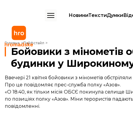
Новини
Тексти
Думки
Від
Бойовики з мінометів обстріляли житлові будинки у Широкиному –
Головна
Лайфстайл
Бойовики з мінометів 
будинки у Широкиному
Ввечері 21 квітня бойовики з мінометів обстріля
Про це повідомляє
прес-служба
полку «Азов».
«О 18:40, як тільки місія ОБСЄ покинула селище 
по позиціях полку «Азов». Міни терористів падают
повідомленні.