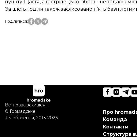
пункту Щастя, а із стрілецької зброї – неподалік міс
За шість годин також зафіксовано п’ять безпілотни
Поділитися
:
Всі права захищені:
©
Громадське
Про hromad
Телебачення
,
2013-2026.
Команда
Контакти
Структура в