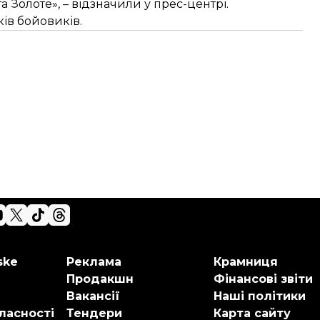
та Золоте», – відзначили у прес-центрі.
ків бойовиків.
ske
Реклама
Крамниця
Продакшн
Фінансові звіти
Вакансії
Наші політики
ласності
Тендери
Карта сайту