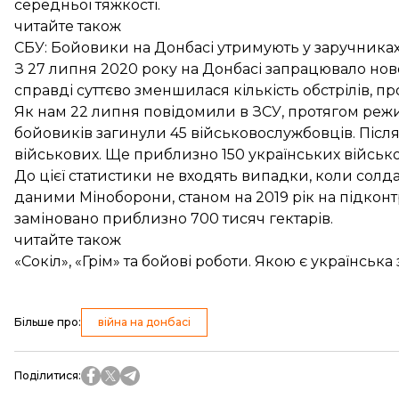
середньої тяжкості.
читайте також
СБУ: Бойовики на Донбасі утримують у заручниках
З 27 липня 2020 року на Донбасі запрацювало нов
справді суттєво зменшилася кількість обстрілів, пр
Як нам 22 липня
повідомили
в ЗСУ, протягом режи
бойовиків
загинули
45 військовослужбовців. Післ
військових. Ще приблизно 150 українських військ
До цієї статистики не входять випадки, коли солда
даними
Міноборони
, станом на 2019 рік на підкон
заміновано приблизно 700 тисяч гектарів.
читайте також
«Сокіл», «Грім» та бойові роботи. Якою є українсь
Більше про
:
війна на донбасі
Поділитися
: