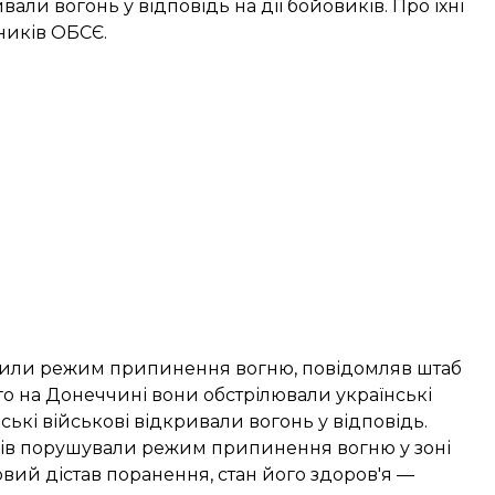
али вогонь у відповідь на дії бойовиків. Про їхні
ників ОБСЄ.
ушили режим припинення вогню, повідомляв
штаб
го на Донеччині вони обстрілювали українські
нські військові відкривали вогонь у відповідь.
азів порушували режим припинення вогню у зоні
вий дістав поранення, стан його здоров'я —