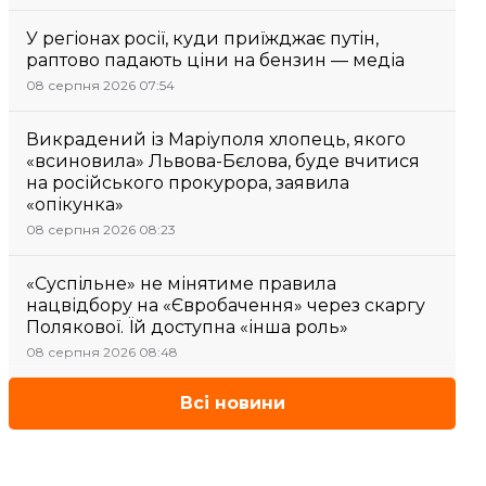
У регіонах росії, куди приїжджає путін,
раптово падають ціни на бензин — медіа
08 серпня 2026 07:54
Викрадений із Маріуполя хлопець, якого
«всиновила» Львова-Бєлова, буде вчитися
на російського прокурора, заявила
«опікунка»
08 серпня 2026 08:23
«Суспільне» не мінятиме правила
нацвідбору на «Євробачення» через скаргу
Полякової. Їй доступна «інша роль»
08 серпня 2026 08:48
Всі новини