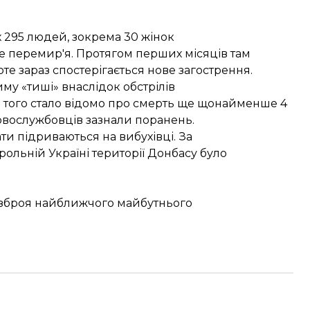
 295 людей, зокрема 30 жінок
е перемир'я. Протягом перших місяців там
оте зараз спостерігається нове загострення.
му «тиші» внаслідок обстрілів
я того стало відомо про смерть ще щонайменше 4
овослужбовців зазнали поранень.
ти підриваються на вибухівці. За
трольній Україні території Донбасу було
ка зброя найближчого майбутнього