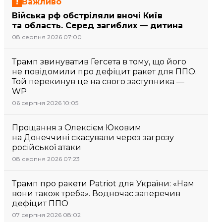
Важливо
Війська рф обстріляли вночі Київ
та область. Серед загиблих — дитина
08 серпня 2026 07:00
Трамп звинуватив Гегсета в тому, що його
не повідомили про дефіцит ракет для ППО.
Той перекинув це на свого заступника —
WP
06 серпня 2026 10:05
Прощання з Олексієм Юковим
на Донеччині скасували через загрозу
російської атаки
08 серпня 2026 07:23
Трамп про ракети Patriot для України: «Нам
вони також треба». Водночас заперечив
дефіцит ППО
07 серпня 2026 08:02