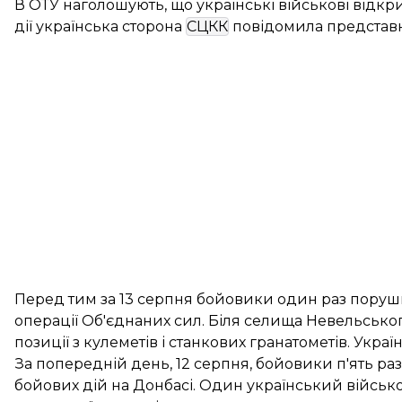
В ОТУ наголошують, що українські військові відкрив
дії українська сторона
СЦКК
повідомила представ
Перед тим за 13 серпня бойовики один раз пор
операції Об'єднаних сил
. Біля селища Невельсько
позиції з кулеметів і станкових гранатометів. Украї
За попередній день,
12 серпня
, бойовики п'ять р
бойових дій на Донбасі. Один український військо