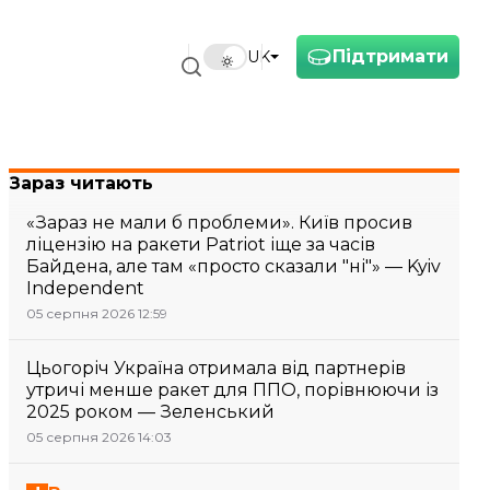
Підтримати
UK
Зараз читають
«Зараз не мали б проблеми». Київ просив
ліцензію на ракети Patriot іще за часів
Байдена, але там «просто сказали "ні"» — Kyiv
Independent
05 серпня 2026 12:59
Цьогоріч Україна отримала від партнерів
утричі менше ракет для ППО, порівнюючи із
2025 роком — Зеленський
05 серпня 2026 14:03