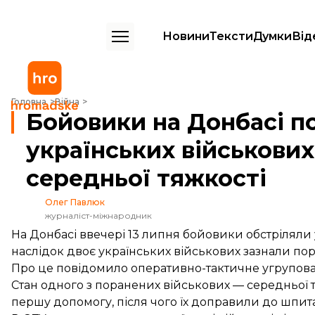
Новини
Тексти
Думки
Від
Бойовики на Донбасі поранили двох українських військових. Стан о
Головна
Війна
Бойовики на Донбасі п
українських військових
середньої тяжкості
Олег Павлюк
журналіст-міжнародник
На Донбасі ввечері 13 липня бойовики обстріляли ук
наслідок двоє українських військових зазнали по
Про це повідомило
оперативно-тактичне угрупова
Стан одного з поранених військових — середньої 
першу допомогу, після чого їх доправили до шпит