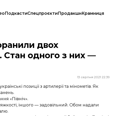
ео
Подкасти
Спецпроєкти
Продакшн
Крамниця
дного з них — середньої тяжкості
оранили двох
. Стан одного з них —
13 серпня 2021 22:39
раїнські позиції з артилерії та мінометів. Як
ранень.
ння «Північ»
.
тяжкості, іншого — задовільний. Обом надали
алю.