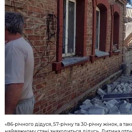
Про це
повідомляє
прес-служба Нацполіції Донецьк
Мінометний обстріл розпочався сьогодні, 14 червня
пошкодження 3 будинків та господарських примі
Зокрема, бойовики поцілити снарядом у будинок,
Четверо з них дістали поранення різного ступеня в
«86-річного дідуся, 57-річну та 30-річну жінок, а та
найважчому стані знаходиться дідусь. Дитина отри