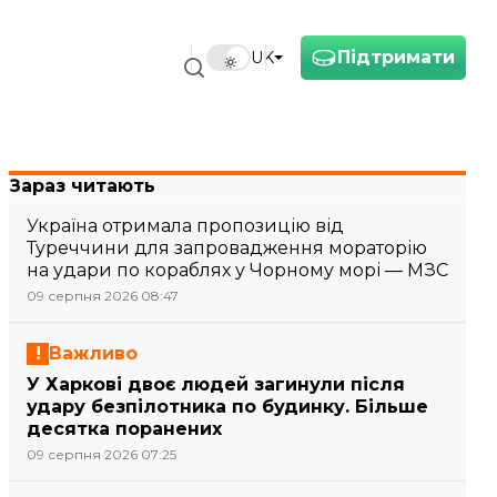
Підтримати
UK
Зараз читають
Україна отримала пропозицію від
Туреччини для запровадження мораторію
на удари по кораблях у Чорному морі — МЗС
09 серпня 2026 08:47
Важливо
У Харкові двоє людей загинули після
удару безпілотника по будинку. Більше
десятка поранених
09 серпня 2026 07:25