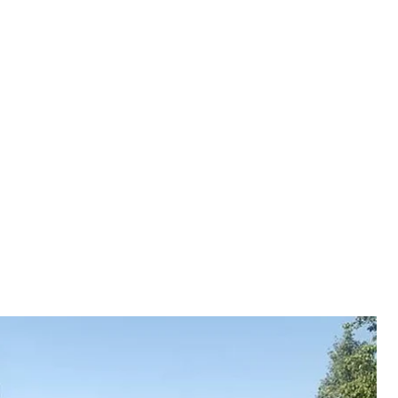
тлові будинки Мар’їнки
ліція
Мар’їнки. Унаслідок обстрілу постраждали 4