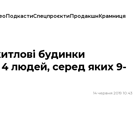
ео
Подкасти
Спецпроєкти
Продакшн
Крамниця
ей, серед яких 9-річна дитина
итлові будинки
4 людей, серед яких 9-
14 червня 2019 10:43