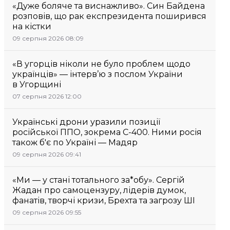
«Дуже боляче та виснажливо». Син Байдена
розповів, що рак експрезидента поширився
на кістки
09 серпня 2026 08:09
«В угорців ніколи не було проблем щодо
українців» — інтерв’ю з послом України
в Угорщині
07 серпня 2026 12:00
Українські дрони уразили позиції
російської ППО, зокрема С-400. Ними росія
також б'є по Україні — Мадяр
09 серпня 2026 09:41
«Ми — у стані тотального за*обу». Сергій
Жадан про самоцензуру, лідерів думок,
фанатів, творчі кризи, Брехта та загрозу ШІ
09 серпня 2026 09:55