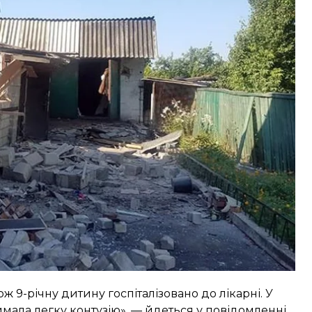
ої області.
, близько 5.00 ранку. Наразі зафіксували
щення.
 в якому проживає велика родина з семи людей.
ажкості.
кож 9-річну дитину госпіталізовано до лікарні. У
мала легку контузію», — йдеться у повідомленні.