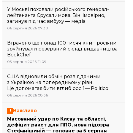
У Москві поховали російського генерал-
лейтенанта Єрусалимова. Він, імовірно,
загинув під час вибуху — медіа
06 серпня 2026 07:30
Втрачено ще понад 100 тисяч книг. росіяни
зруйнували резервний склад видавництва
BookChef
05 серпня 2026 21:09
США відновили обмін розвідданими
з Україною на попередньому рівні.
Це допомагає бити вглиб росії — Politico
06 серпня 2026 08:36
Важливо
Масований удар по Києву та області,
дефіцит ракет для ППО, нова підозра
Стефанішиній — головне за 5 серпня