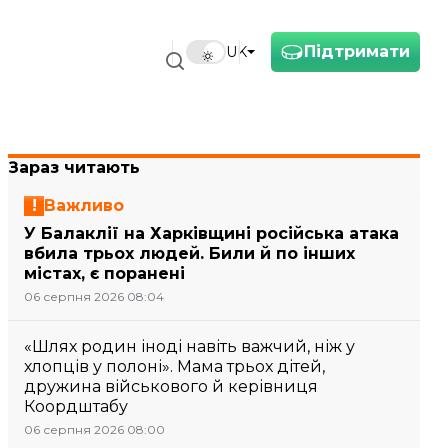
Підтримати
UK
Зараз читають
Важливо
У Балаклії на Харківщині російська атака
вбила трьох людей. Били й по інших
містах, є поранені
06 серпня 2026 08:04
«Шлях родин іноді навіть важчий, ніж у
хлопців у полоні». Мама трьох дітей,
дружина військового й керівниця
Коордштабу
06 серпня 2026 08:00