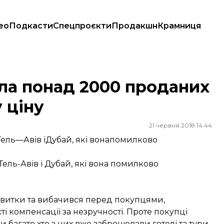
ео
Подкасти
Спецпроєкти
Продакшн
Крамниця
жену ціну
ала понад 2000 проданих
 ціну
21 червня 2018 14:44
вТель—Авів іДубай, які вонапомилково
Тель-Авів і Дубай, які вона помилково
квитки та вибачився перед покупцями,
 компенсації за незручності. Проте покупці
 багато хто з них вже забронювали готелі та тури.