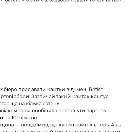
 бюро продавали квитки від імені British
ортові збори. Зазвичай такий квиток коштує
тає ще на кілька сотень.
авіакомпанія пообіцяла повернути вартість
 на 100 фунтів.
ндона — повідомив, що купив квиток в Тель-Авів
улювання цього квитка, йому доведеться витратити