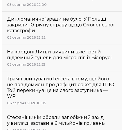
05 серпня 2026 22:00
Дипломатичної зради не було. У Польщі
закрили 10-річну справу щодо Смоленської
катастрофи
05 серпня 2026 23:22
На кордоні Литви виявили вже третій
підземний тунель для мігрантів із Білорусі
05 серпня 2026 22:55
Трамп звинуватив Гегсета в тому, що його
не повідомили про дефіцит ракет для ППО.
Той перекинув це на свого заступника —
WP
06 серпня 2026 10:05
Стефанішиній обрали запобіжний захід
у вигляді застави в 6 мільйонів гривень
06 серпня 2026 09:43