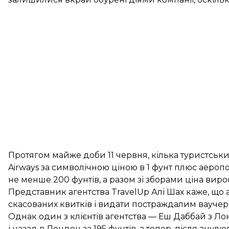
Протягом майже доби 11 червня, кілька туристських
Airways за символічною ціною в 1 фунт плюс аероп
не менше 200 фунтів, а разом зі зборами ціна вирос
Представник агентства TravelUp Алі Шах каже, що 
скасованих квитків і видати постраждалим ваучери
Однак один з клієнтів агентства — Еш Даббай з Ло
і назад в Лондон за 195 фунтів, а тепер, після ан