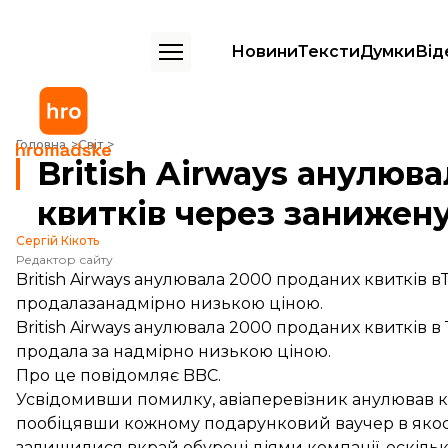
Новини
Тексти
Думки
Від
British Airways анулювала понад 2000 проданих квитків через зани
Головна
Світ
British Airways анулюв
квитків через занижену
Сергій Кікоть
Редактор сайту
British Airways анулювала 2000 проданих квитків 
продалазанадмірно низькою ціною.
British Airways анулювала 2000 проданих квитків в 
продала за надмірно низькою ціною.
Про це
повідомляє
BBC.
Усвідомивши помилку, авіаперевізник анулював 
пообіцявши кожному подарунковий ваучер в якості
залишилися вкрай обурені діями компанії, оскільки