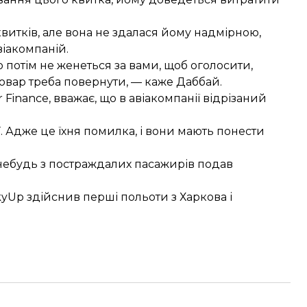
квитків, але вона не здалася йому надмірною,
віакомпаній.
 потім не женеться за вами, щоб оголосити,
овар треба повернути, — каже Даббай.
 Finance, вважає, що в авіакомпанії відрізаний
ії. Адже це їхня помилка, і вони мають понести
о-небудь з постраждалих пасажирів подав
kyUp здійснив перші польоти
з Харкова і