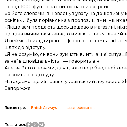
понад 1000 фунтів на квиток на той же рейс.
За його словами, він звернув увагу на дешевизну 
оскільки була порівнянна з пропозиціями інших а
«Якщо вам продають щось дешево в магазині, ніхто
що ціна виявилася занадто низькою та куплений т
Джеймс Дейлі, директор фінансової компанії Fairer
шлях до відступу.
«Я не розумію, як вони зуміють вийти з цієї ситуац
за неї відповідальність», — говорить він.
Але, за його словами, для цього потрібно, щоб хт
на компанію до суду.
Нагадаємо, що 25 травня український лоукостер
S
Запоріжжя
Більше про
:
British Airways
авіаперевізник
Поділитися
: