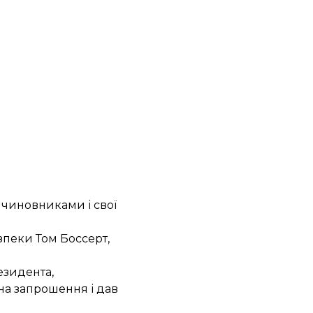
з чиновниками і свої
зпеки Том Боссерт,
езидента,
 на запрошення і дав