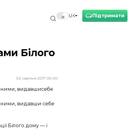
Підтримати
UK
ами Білого
02 серпня 2017 09:00
ад ними, видавшисебе
д ними, видавши себе
ї Білого дому — і