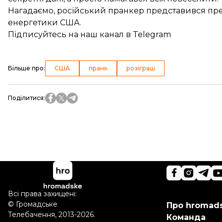
Нагадаємо, російський пранкер представився п
енергетики
США.
Підписуйтесь на
наш канал
в Telegram
Більше про
:
США
пранк
розіграш
Поділитися
:
Всі права захищені:
©
Громадське
Про hromad
Телебачення
,
2013-2026.
Команда