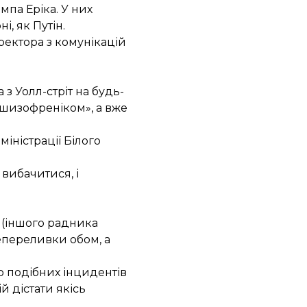
мпа Еріка. У них
, як Путін.
ректора з комунікацій
з Уолл-стріт на будь-
 шизофреніком», а вже
іністрації Білого
 вибачитися, і
 (іншого радника
епереливки обом, а
о подібних інцидентів
й дістати якісь