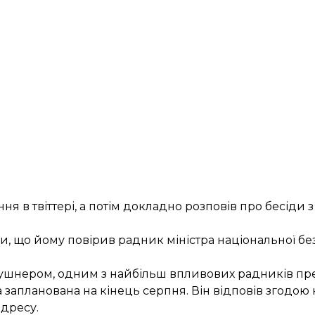
я в твіттері, а потім докладно розповів про бесіди 
 що йому повірив радник міністра національної бе
шнером, одним з найбільш впливових радників пр
ка запланована на кінець серпня. Він відповів згодою
дресу.