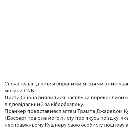
Спочатку він ділився обраними місцями з листуванн
мотиви CNN.
Листи Сінона виявилися настільки переконливими,
відповідальний за кібербезпеку.
Пранкер представився зятем Трампа Джаредом Ку
і Боссерт повірив його листу про якусь поїздку, я
несправжньому Кушнеру свою особисту поштову а