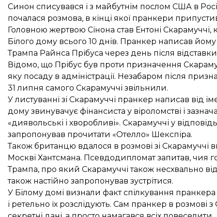
Синон списувався і з майбутнім послом США в Росі
почалася розмова, в кінці якої пранкери припустив
Головною жертвою Сінона став Ентоні Скарамуччі,
Білого дому всього 10 днів. Пранкер написав йому 
Трампа Райнса Прібуса через день після відставк
Відомо, що Прібус був проти призначення Скарамуч
яку посаду в адміністрації. Незабаром після приз
31 липня самого Скарамуччі звільнили.
У листуванні зі Скарамуччі пранкер написав від ім
дому звинувачує фінансиста у віроломстві і зазначає
«диявольські і хворобливі». Скарамуччі у відповідь
запропонував прочитати «Отелло» Шекспіра.
Також британцю вдалося в розмові зі Скарамуччі в
Москві Хантсмана. Псевдодипломат запитав, чия г
Трампа, про який Скарамуччі також несхвально від
також настійно запропонував зустрітися.
У Білому домі визнали факт спілкування пранкера
і ретельно їх розслідують. Сам пранкер в розмові з
секретні дані, а просто намагався всіх повеселити.