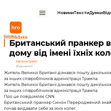
Новини
Тексти
Думки
Від
Британський пранкер вів листування з чиновниками Білого дому від 
Головна
Британський пранкер в
дому від імені їхніх кол
Євгенія Грейс
Журналіст
Житель Великої Британії дізнався пошту декілько
за інших співробітників адміністрації Трампа.
Житель Великої Британії дізнався пошту декілько
за інших співробітників адміністрації Трампа.
Про це
повідомляє
CNN.
Британський пранкер Синон Перероджений знайшов
почав видавати себе за їхніх колег.