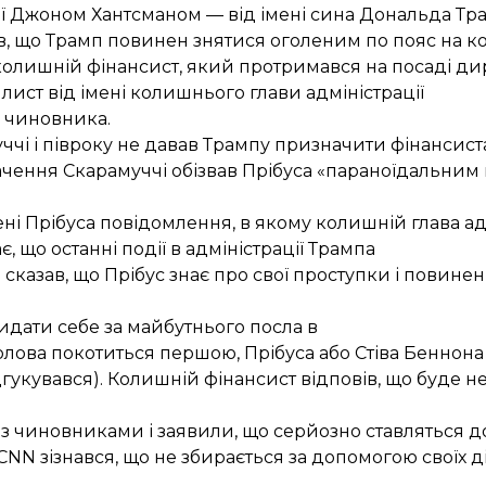
ї Джоном Хантсманом — від імені сина Дональда Тра
, що Трамп повинен знятися оголеним по пояс на коні
 колишній фінансист, який протримався на посаді ди
лист від імені колишнього глави адміністрації
и чиновника.
чі і півроку не давав Трампу призначити фінансиста 
начення Скарамуччі обізвав Прібуса «параноїдальним
ені Прібуса повідомлення, в якому колишній глава адм
, що останні події в адміністрації Трампа
 сказав, що Прібус знає про свої проступки і повинен
идати себе за майбутнього посла в
олова покотиться першою, Прібуса або Стіва Беннона
гукувався). Колишній фінансист відповів, що буде н
 з чиновниками і заявили, що серйозно ставляться д
 CNN зізнався, що не збирається за допомогою своїх ді