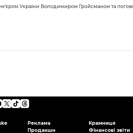
рем'єром України Володимиром Гройсманом та
погов
ske
Реклама
Крамниця
Продакшн
Фінансові звіти