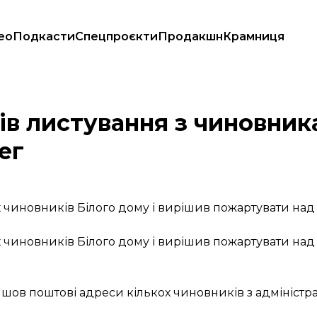
ео
Подкасти
Спецпроєкти
Продакшн
Крамниця
імені їхніх колег
ів листування з чиновник
ег
х чиновників Білого дому і вирішив пожартувати н
х чиновників Білого дому і вирішив пожартувати на
 поштові адреси кількох чиновників з адміністраці