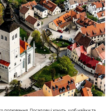
le
з посиланням на шведські видання
Hela
 лікарні. Місцева влада наголошує, що ситуація
магають.
 оселилися на вертолітному майданчику, можуть
о полювання. Посадовці хочуть, щоб чайки та