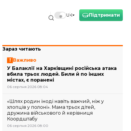
Підтримати
UK
Зараз читають
Важливо
У Балаклії на Харківщині російська атака
вбила трьох людей. Били й по інших
містах, є поранені
06 серпня 2026 08:04
«Шлях родин іноді навіть важчий, ніж у
хлопців у полоні». Мама трьох дітей,
дружина військового й керівниця
Коордштабу
06 серпня 2026 08:00