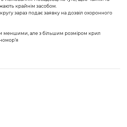
важають крайнім засобом.
округу зараз подає заявку на дозвіл охоронного
али меншими, але з більшим розміром крил
мномор’я