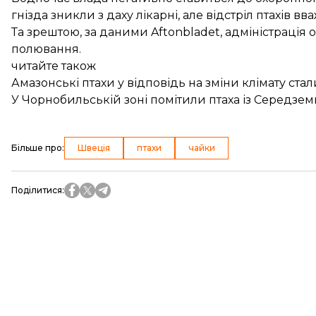
гнізда зникли з даху лікарні, але відстріл птахів в
Та зрештою, за даними Aftonbladet, адміністрація 
полювання.
читайте також
Амазонські птахи у відповідь на зміни клімату ст
У Чорнобильській зоні помітили птаха із Середзе
Більше про
:
Швеція
птахи
чайки
Поділитися
: