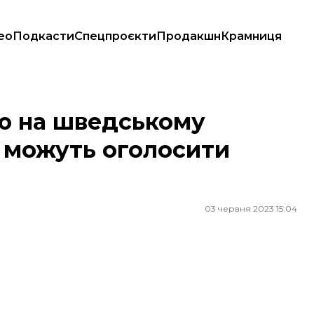
ео
Подкасти
Спецпроєкти
Продакшн
Крамниця
ожуть оголосити полювання
ю на шведському
х можуть оголосити
03 червня 2023 15:04