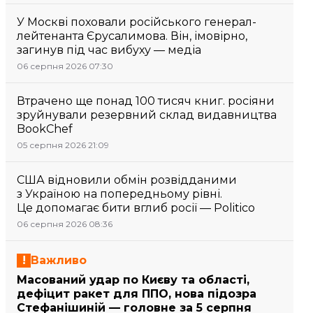
У Москві поховали російського генерал-
лейтенанта Єрусалимова. Він, імовірно,
загинув під час вибуху — медіа
06 серпня 2026 07:30
Втрачено ще понад 100 тисяч книг. росіяни
зруйнували резервний склад видавництва
BookChef
05 серпня 2026 21:09
США відновили обмін розвідданими
з Україною на попередньому рівні.
Це допомагає бити вглиб росії — Politico
06 серпня 2026 08:36
Важливо
Масований удар по Києву та області,
дефіцит ракет для ППО, нова підозра
Стефанішиній — головне за 5 серпня