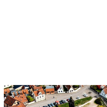
Ілюстративне фото. Вісбю — найбільше м
Wikimedia
У Швеції на острові Готланд за рік значно зросла кі
вертолітному майданчику лікарні міста Вісбю, що 