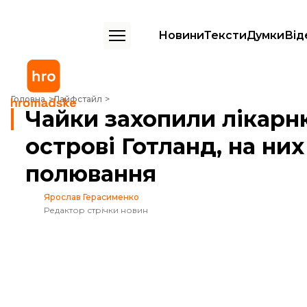
Новини
Тексти
Думки
Від
Чайки захопили лікарню на шведському острові Готланд, на них м
Головна
Лайфстайл
Чайки захопили лікарн
острові Готланд, на ни
полювання
Ярослав Герасименко
Редактор стрічки новин