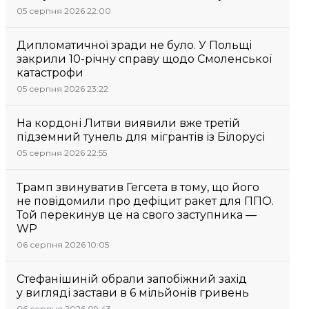
05 серпня 2026 22:00
Дипломатичної зради не було. У Польщі
закрили 10-річну справу щодо Смоленської
катастрофи
05 серпня 2026 23:22
На кордоні Литви виявили вже третій
підземний тунель для мігрантів із Білорусі
05 серпня 2026 22:55
Трамп звинуватив Гегсета в тому, що його
не повідомили про дефіцит ракет для ППО.
Той перекинув це на свого заступника —
WP
06 серпня 2026 10:05
Стефанішиній обрали запобіжний захід
у вигляді застави в 6 мільйонів гривень
06 серпня 2026 09:43