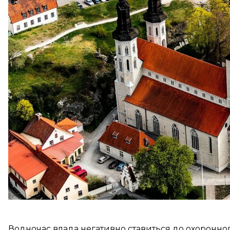
Про це повідомляє фінський суспільний мовник
Y
Gotland
та
Aftonbladet
.
Зграї чайок також можна побачити в інших районах
серйозна. Спеціальні відлякувачі та шипи не допо
Чиновники також побоюються, що зграї чайок, які
стати причиною аварії гелікоптера.
Водночас влада негативно ставиться до охоронног