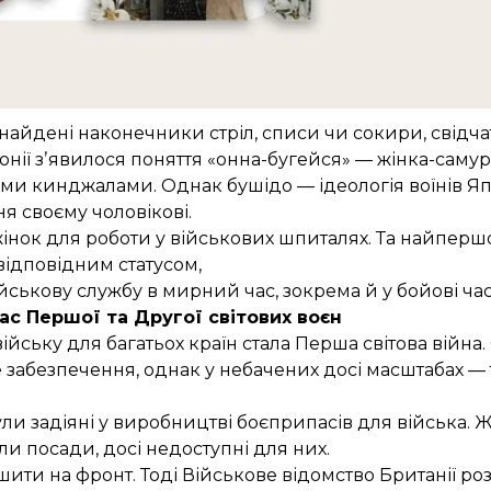
о їхнього фінансування. По-друге: жінки часто супро
омашні» функції, але тепер у польових таборах.
Європи, де була постійна загроза нападу чи спалаху
чоловіками могли гасити пожежі, копати оборонні ров
найдені
наконечники стріл, списи чи сокири, свідча
онії
зʼявилося
поняття «онна-бугейся» — жінка-самур
кими кинджалами. Однак бушідо — ідеологія воїнів Я
я своєму чоловікові.
и жінок для роботи у військових шпиталях. Та найпер
ідповідним статусом,
йськову службу в мирний час, зокрема й у бойові ча
ас Першої та Другої світових воєн
 війську для багатьох країн стала Перша світова вій
 забезпечення, однак у небачених досі масштабах — 
ули задіяні
у виробництві боєприпасів для війська. 
ли посади, досі недоступні для них.
ити на фронт. Тоді Військове відомство Британії роз