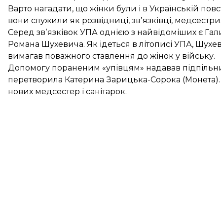
Варто нагадати, що жінки були і в Українській повс
вони
служили
як розвідниці, звʼязківці, медсестри
Серед звʼязківок УПА однією з найвідоміших є Га
Романа Шухевича. Як
ідеться
в літописі УПА, Шухе
вимагав поважного ставлення до жінок у війську.
Допомогу пораненим «упівцям» надавав підпільни
перетворила Катерина Зарицька-Сорока (Монета). С
нових медсестер і санітарок.