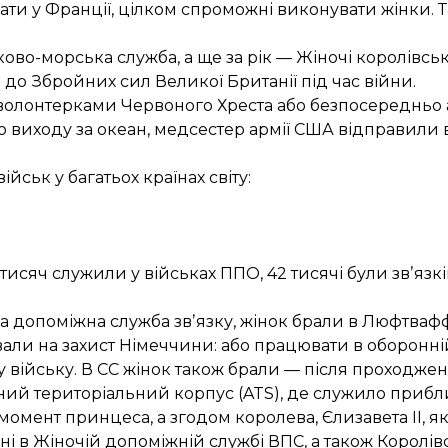
ати у Франції, цілком спроможні виконувати жінки. Та
ково-морська служба, а ще за рік — Жіночі королівськ
до Збройних сил Великої Британії під час війни.
 волонтерками Червоного Хреста або безпосередньо 
 виходу за океан, медсестер армії США відправили
військ у багатьох країнах світу:
 тисяч служили у військах ППО, 42 тисячі були звʼязк
 допоміжна служба звʼязку, жінок брали в Люфтваф
али на захист Німеччини: або працювати в оборонній
у війську. В СС жінок також брали — після проходжен
й територіальний корпус (ATS), де служило приблиз
й момент принцеса, а згодом королева, Єлизавета ІІ, я
ні
в Жіночій допоміжній службі ВПС, а також Королів