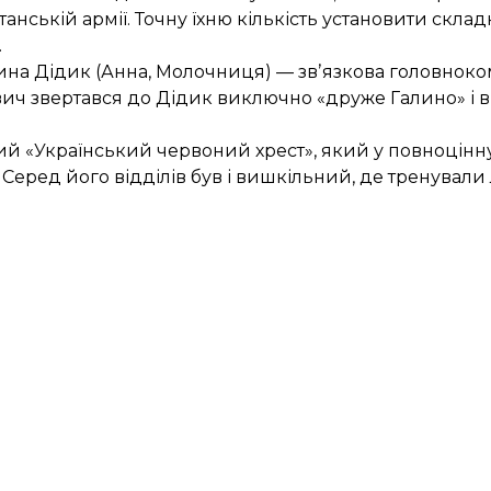
танській армії. Точну їхню кількість установити склад
.
лина Дідик (Анна, Молочниця) — звʼязкова головнок
вич звертався до Дідик виключно «друже Галино» і в
й «Український червоний хрест», який у повноцін
еред його відділів був і вишкільний, де тренували 