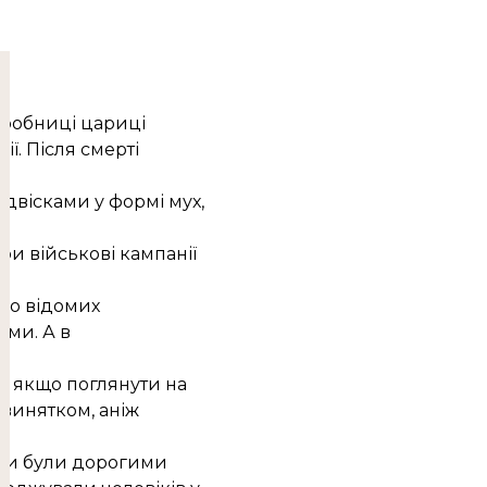
гробниці цариці
ії. Після смерті
ідвісками у формі мух,
 військові кампанії
про відомих
ами. А в
.
ом, якщо поглянути на
е винятком, аніж
ходи були дорогими