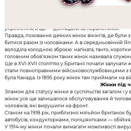
кампаніями й заможні аристократки
долучалися
д
цих походах і фактично
виконували
свої звичні «д
Однак на прикордонних територіях Середньовічної 
гендерні ролі часом стиралися: жінки на рівні з 
укріплення, а ще — доглядати за пораненими.
Правда, поховання деяких жінок вікінгів, де були
з
битися разом із чоловіками. А в середньовічній Яп
володіла холодною зброєю: наґіната, танто, корот
головним обовʼязком таких жінок називала служінн
Ще в XVI-XVII століттях у Британії почали залучат
стали повноправними військовослужбовицями з в
була
Канада. Із 1895 року жінок там приймали на ві
Жінки під ч
Зламом для статусу жінки в суспільстві загалом і у
жінок усе ще залишалося обслуговування й тилове
чоловіків, які вирушили на фронт.
Станом на 1918 рік, приблизно мільйон британок
б
автобусів, кондукторками, поліціянтками — обійня
У 1914-му жінки почали вимагати можливості вируш