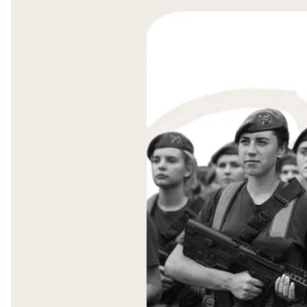
У Збройних силах України вже
служить
понад 42 ти
військовий облік
повинні стати
українки, які мают
Гендерний паритет у війську — це те, чим поки що
наближаються до рівності у вимогах до жінок і чол
донедавна вважалися суто чоловічими.
Які чинники впливають на цей процес і чому поки 