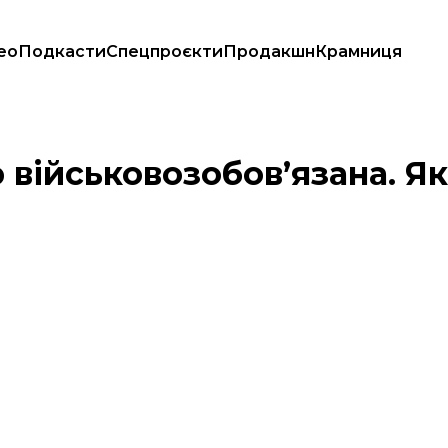
ео
Подкасти
Спецпроєкти
Продакшн
Крамниця
міях світу
 військовозобовʼязана. Я