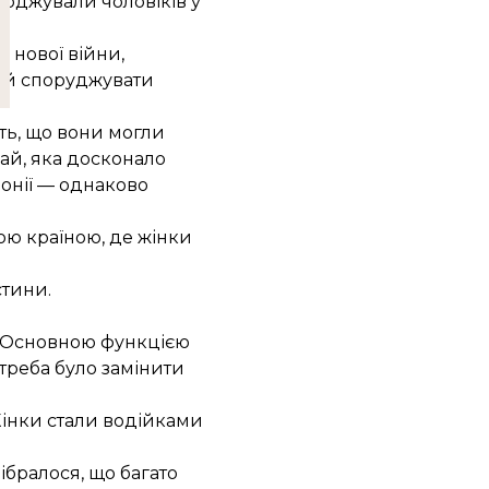
воджували чоловіків у
 нової війни,
и й споруджувати
ть, що вони могли
ай, яка досконало
понії — однаково
шою країною, де жінки
стини.
на. Основною функцією
треба було замінити
Жінки стали водійками
ібралося, що багато