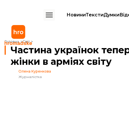
Новини
Тексти
Думки
Від
Частина українок тепер військовозобовʼязана. Як служать жінки в ар
Головна
Світ
Частина українок тепер
жінки в арміях світу
Олена Куренкова
Журналістка