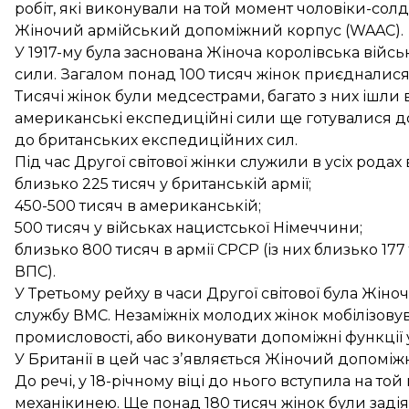
робіт, які виконували на той момент чоловіки-солд
Жіночий армійський допоміжний корпус (WAAC).
У 1917-му була заснована Жіноча королівська війсь
сили. Загалом понад 100 тисяч жінок приєдналися 
Тисячі жінок були медсестрами, багато з них ішли
американські експедиційні сили ще
готувалися
до
до британських експедиційних сил.
Під час Другої світової жінки
служили
в усіх родах 
близько 225 тисяч у британській армії;
450-500 тисяч в американській;
500 тисяч у військах нацистської Німеччини;
близько 800 тисяч в армії СРСР (із них близько 177
ВПС).
У Третьому рейху в часи Другої світової
була
Жіноча
службу ВМС. Незаміжніх молодих жінок мобілізовув
промисловості, або виконувати допоміжні функції 
У Британії в цей час
зʼявляється
Жіночий допоміжни
До речі, у 18-річному віці до нього вступила на то
механікинею. Ще понад 180 тисяч жінок були
задія