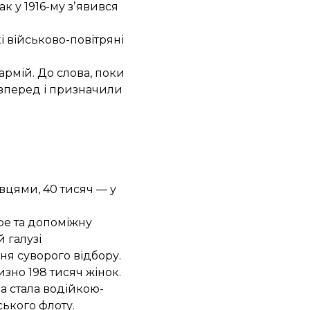
к у 1916-му зʼявився
і військово-повітряні
армій. До слова, поки
 вперед і призначили
івцями, 40 тисяч — у
фе та допоміжну
 галузі
ня суворого відбору.
но 198 тисяч жінок.
ка стала водійкою-
ського флоту.