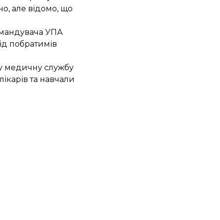
но, але відомо, що
омандувача УПА
ід побратимів
ну медичну службу
лікарів та навчали