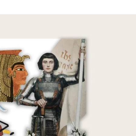
hromadske
Спершу — трохи історії
 своїх воїнів і захищала їх»
, —
засвідчував
напис на 
е. Саме її згадують як першу жінку-войовницю в істор
спішно вигнала повстанців із земель Єгипту.
плює і знахідка з її поховання — намисто з трьома п
есть.
а жила століттям пізніше,
провела
щонайменше чотири
віддавала накази на полі бою.
гато послідовниць. У «Повісті минулих літ» є згадки 
жінки часто брали участь у війнах на рівні з чоловік
військових походах, однак могли бути гладіаторками
ла облогу Орлеана під час Столітньої війни. Але загал
 на чолі армій або просто в їхньому складі були радш
нок у середньовічних війнах. По-перше: військові по