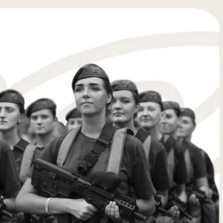
hromadske
сячі жінок, із них 5 тисяч — безпосередньо на передо
ь медичну або фармацевтичну спеціальність.
 не може похвалитися жодна країна світу. Однак деяк
овіків, а також — відкривають жінкам доступ на бойов
що жінки не служать нарівні з чоловіками — розпов