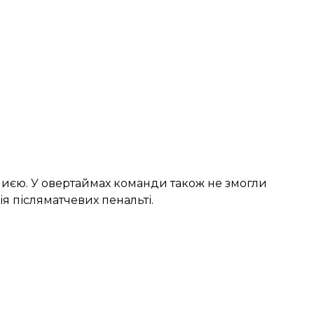
иєю. У овертаймах команди також не змогли
я післяматчевих пенальті.