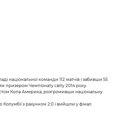
кладі національної команди 112 матчів і забивши 55
ним призером Чемпіонату світу 2014 року.
істом Копа Америка,
розгромивши
національну
 Колумбії з рахунком 2:0 і вийшли у фінал.