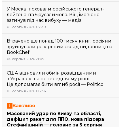
У Москві поховали російського генерал-
лейтенанта Єрусалимова. Він, імовірно,
загинув під час вибуху — медіа
06 серпня 2026 07:30
Втрачено ще понад 100 тисяч книг. росіяни
зруйнували резервний склад видавництва
BookChef
05 серпня 2026 21:09
США відновили обмін розвідданими
з Україною на попередньому рівні.
Це допомагає бити вглиб росії — Politico
06 серпня 2026 08:36
Важливо
Масований удар по Києву та області,
дефіцит ракет для ППО, нова підозра
Стефанішиній — головне за 5 серпня