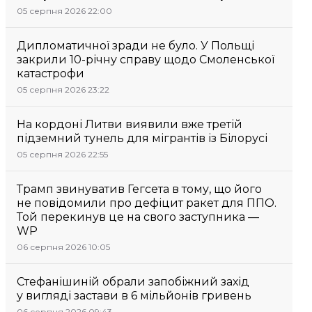
05 серпня 2026 22:00
Дипломатичної зради не було. У Польщі
закрили 10-річну справу щодо Смоленської
катастрофи
05 серпня 2026 23:22
На кордоні Литви виявили вже третій
підземний тунель для мігрантів із Білорусі
05 серпня 2026 22:55
Трамп звинуватив Гегсета в тому, що його
не повідомили про дефіцит ракет для ППО.
Той перекинув це на свого заступника —
WP
06 серпня 2026 10:05
Стефанішиній обрали запобіжний захід
у вигляді застави в 6 мільйонів гривень
06 серпня 2026 09:43