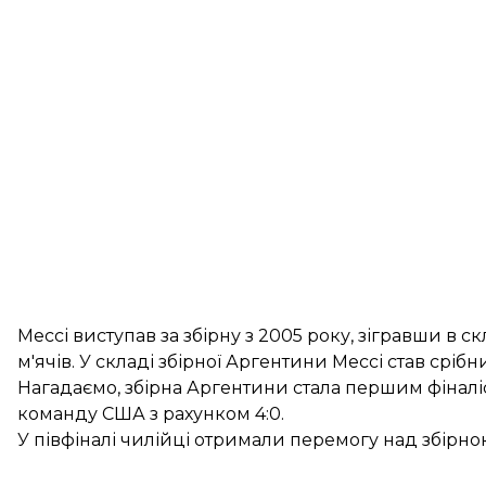
Мессі виступав за збірну з 2005 року, зігравши в с
м'ячів. У складі збірної Аргентини Мессі став сріб
Нагадаємо, збірна Аргентини стала першим фінал
команду США з рахунком 4:0.
У півфіналі чилійці отримали
перемогу
над збірною