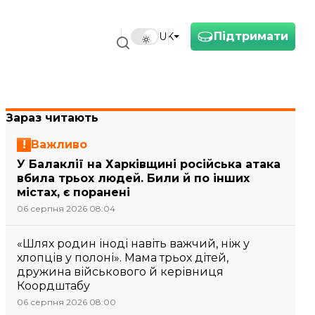
Підтримати
UK
Зараз читають
Важливо
У Балаклії на Харківщині російська атака
вбила трьох людей. Били й по інших
містах, є поранені
06 серпня 2026 08:04
«Шлях родин іноді навіть важчий, ніж у
хлопців у полоні». Мама трьох дітей,
дружина військового й керівниця
Коордштабу
06 серпня 2026 08:00