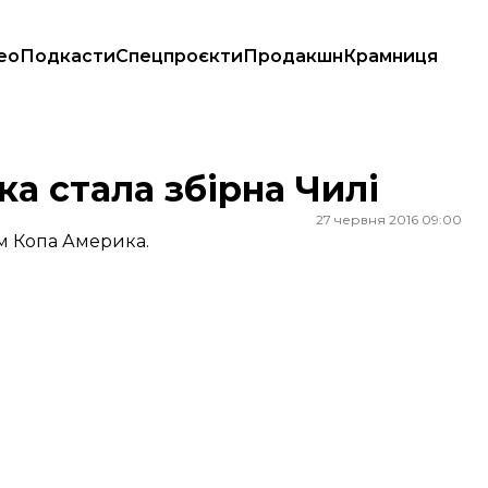
ео
Подкасти
Спецпроєкти
Продакшн
Крамниця
а стала збірна Чилі
27 червня 2016 09:00
ом Копа Америка.