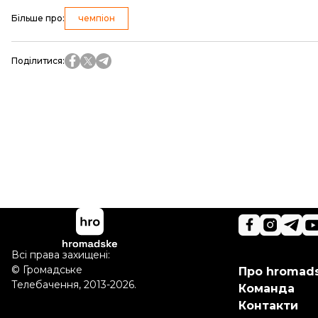
Більше про
:
чемпіон
Поділитися
:
Всі права захищені:
©
Громадське
Про hromad
Телебачення
,
2013-2026.
Команда
Контакти