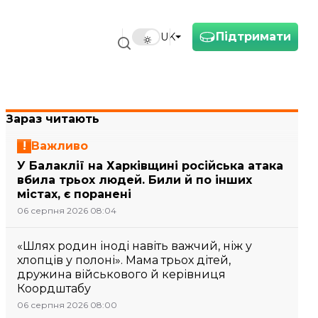
Підтримати
UK
Зараз читають
Важливо
У Балаклії на Харківщині російська атака
вбила трьох людей. Били й по інших
містах, є поранені
06 серпня 2026 08:04
«Шлях родин іноді навіть важчий, ніж у
хлопців у полоні». Мама трьох дітей,
дружина військового й керівниця
Коордштабу
06 серпня 2026 08:00