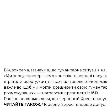
Він, зокрема, зазначив, що гуманітарна ситуація н
«Ми знову спостерігаємо конфлікт в останні пару т
втратили роботу, життя і дах над головою. Економі
важливо, щоб ми могли розширити свою гуманітарн
розмежування», — наголосив президент МКЧХ.
Раніше повідомлялося, що Червоний Хрест
планує
ЧИТАЙТЕ ТАКОЖ:
Червоний хрест вперше допуст