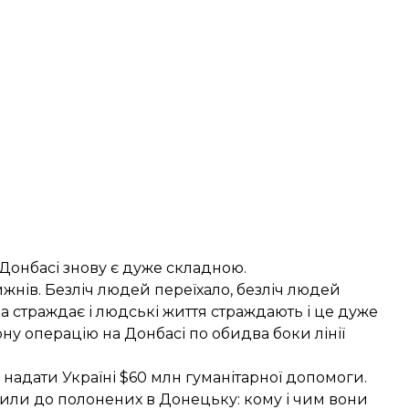
а Донбасі знову є дуже складною.
ижнів. Безліч людей переїхало, безліч людей
ка страждає і людські життя страждають і це дуже
у операцію на Донбасі по обидва боки лінії
 надати Україні $60 млн
гуманітарної допомоги.
или до полонених в Донецьку:
кому і чим вони