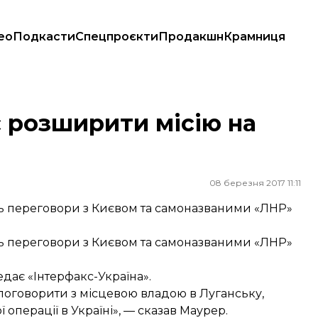
ео
Подкасти
Спецпроєкти
Продакшн
Крамниця
 розширити місію на
08 березня 2017 11:11
ь переговори з Києвом та самоназваними «ЛНР»
ь переговори з Києвом та самоназваними «ЛНР»
дає «Інтерфакс-Україна».
 поговорити з місцевою владою в Луганську,
операції в Україні», — сказав Маурер.