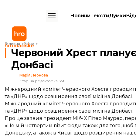
Новини
Тексти
Думки
Від
Червоний Хрест планує розширити місію на Донбасі
Головна
Війна
Червоний Хрест планує
Донбасі
Марія Леонова
Старша редакторка SM
Міжнародний комітет Червоного Хреста проводит
та «ДНР» щодо розширення своєї місії на Донбасі.
Міжнародний комітет Червоного Хреста проводит
та «ДНР» щодо розширення своєї місії на Донбасі.
Про це заявив президент МКЧХ Пітер Маурер, пере
«Це мій четвертий візит сюди також для того, щоб
Донецьку, а також в Києві, щодо розширення нашої 