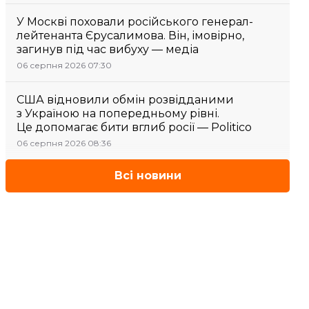
У Москві поховали російського генерал-
лейтенанта Єрусалимова. Він, імовірно,
загинув під час вибуху — медіа
06 серпня 2026 07:30
США відновили обмін розвідданими
з Україною на попередньому рівні.
Це допомагає бити вглиб росії — Politico
06 серпня 2026 08:36
Всі новини