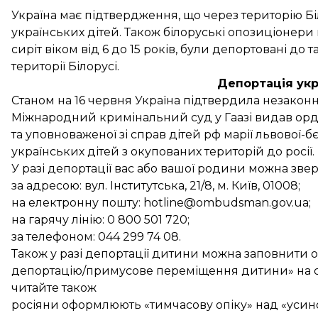
Україна
має підтвердження
, що через територію 
українських дітей. Також білоруські опозиціонери
сиріт віком від 6 до 15 років, були депортовані до т
території Білорусі.
Депортація укр
Станом на 16 червня Україна підтвердила незаконне
Міжнародний кримінальний суд у Гаазі
видав орд
та уповноваженої зі справ дітей рф марії львової-
українських дітей з окупованих територій до росії.
У разі депортації вас або вашої родини можна зве
за адресою: вул. Інститутська, 21/8, м. Київ, 01008;
на електронну пошту: hotline@ombudsman.gov.ua;
на гарячу лінію: 0 800 501 720;
за телефоном: 044 299 74 08.
Також у разі депортації дитини можна заповнити
депортацію/примусове переміщення дитини» на са
читайте також
росіяни оформлюють «тимчасову опіку» над «уси