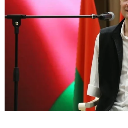
вивезення дітей з України.
Про це
повідомляє
Центр національного спротиву
За даними підпільників, чоловік організовує виве
сходу України до Білорусі.
«Депортація та викрадення дітей — це одна з ключо
наголошують у ЦНС і додають, що Талай
«не зможе 
свої злочини проти людяності».