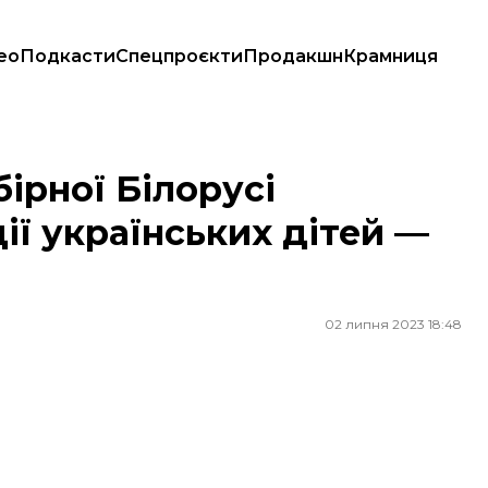
ео
Подкасти
Спецпроєкти
Продакшн
Крамниця
аїнських дітей — Центр спротиву
бірної Білорусі
ії українських дітей —
02 липня 2023 18:48