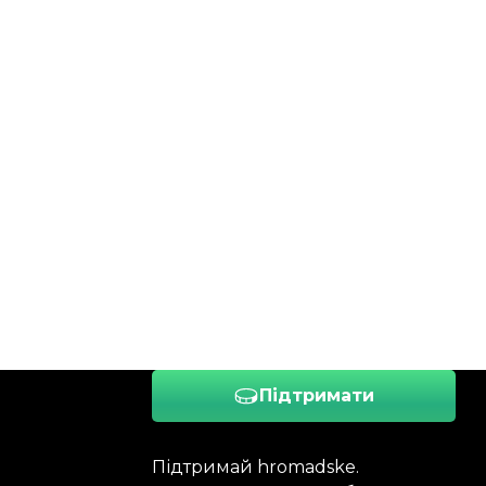
Підтримати
Підтримай hromadske.