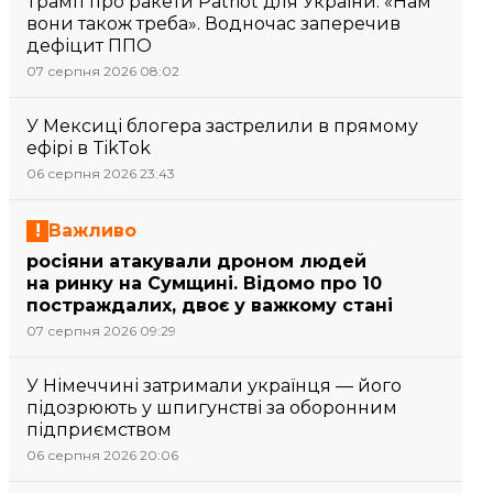
Трамп про ракети Patriot для України: «Нам
вони також треба». Водночас заперечив
дефіцит ППО
07 серпня 2026 08:02
У Мексиці блогера застрелили в прямому
ефірі в TikTok
06 серпня 2026 23:43
Важливо
росіяни атакували дроном людей
на ринку на Сумщині. Відомо про 10
постраждалих, двоє у важкому стані
07 серпня 2026 09:29
У Німеччині затримали українця — його
підозрюють у шпигунстві за оборонним
підприємством
06 серпня 2026 20:06