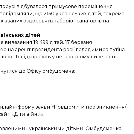
Білорусі відбувалося примусове переміщення
 повідомляли, що 2150 українських дітей, зокрема
ак званих оздоровчих таборів і санаторіїв на
аїнських дітей
 вивезення 19 499 дітей. 17 березня
ер на арешт президента росії
володимира путіна
бєлової. Їх підозрюють у незаконному вивезенні
рнутися до Офісу омбудсмена:
онлайн-форму
заяви «Повідомити про зникнення/
йті «Діти війни».
новленими» українськими дітьми. Омбудсменка