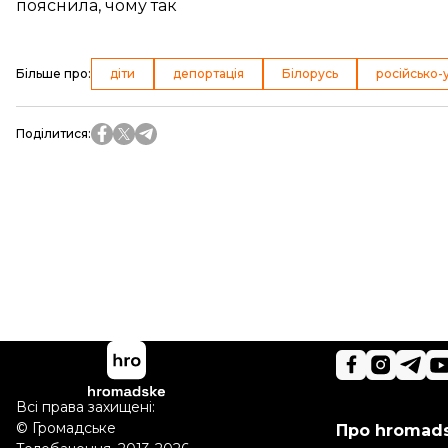
пояснила, чому так
Більше про
:
діти
депортація
Білорусь
російсько-у
Поділитися
:
Всі права захищені:
©
Громадське
Про hromad