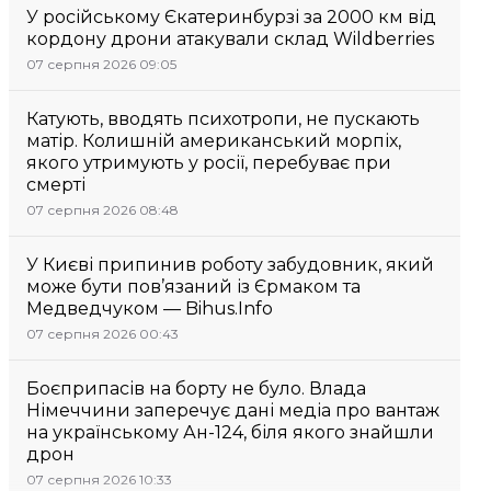
У російському Єкатеринбурзі за 2000 км від
кордону дрони атакували склад Wildberries
07 серпня 2026 09:05
Катують, вводять психотропи, не пускають
матір. Колишній американський морпіх,
якого утримують у росії, перебуває при
смерті
07 серпня 2026 08:48
У Києві припинив роботу забудовник, який
може бути пов’язаний із Єрмаком та
Медведчуком — Bihus.Info
07 серпня 2026 00:43
Боєприпасів на борту не було. Влада
Німеччини заперечує дані медіа про вантаж
на українському Ан-124, біля якого знайшли
дрон
07 серпня 2026 10:33