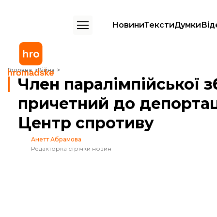
Новини
Тексти
Думки
Від
Член паралімпійської збірної Білорусі причетний до депортації укр
Головна
Війна
Член паралімпійської з
причетний до депортац
Центр спротиву
Анетт Абрамова
Редакторка стрічки новин