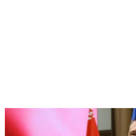
Член національної паралімпійської зб
Алексей Тала
Гендиректор російського благодійного фонду «Пов
паралімпійської збірної команди Білорусі Олексі