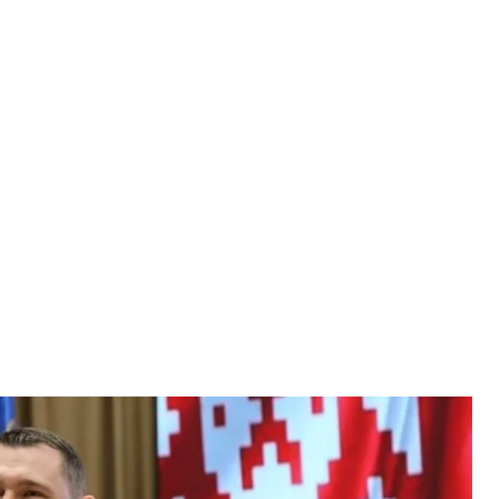
ірної команди Білорусі Олексій Талай
й / Facebook
ерь в себя» та член національної
й Талай може бути причетним до незаконного