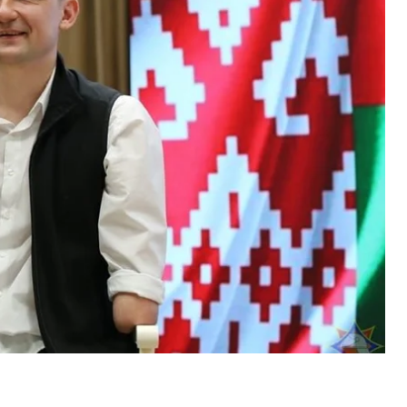
.
зення дітей із тимчасово окупованих територій
вих ознак геноциду української нації», —
уникнути відповідальності й понесе покарання за