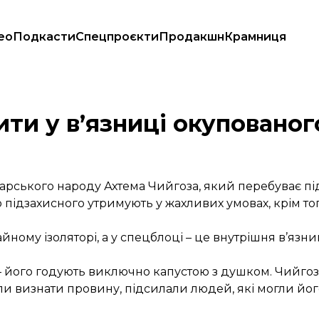
ео
Подкасти
Спецпроєкти
Продакшн
Крамниця
ти у в’язниці окупованог
рського народу Ахтема Чийгоза, який перебуває пі
підзахисного утримують у жахливих умовах, крім того
йному ізоляторі, а у спецблоці – це внутрішня в’язн
 – його годують виключно капустою з душком. Чийгоз
али визнати провину, підсилали людей, які могли йо