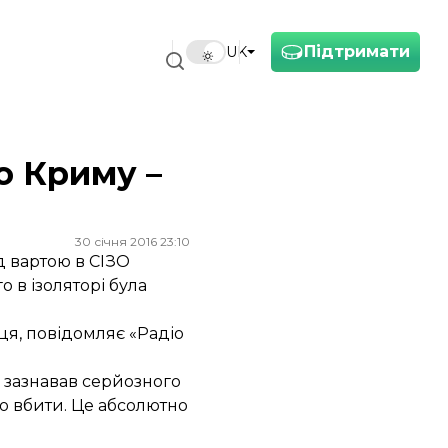
Підтримати
UK
о Криму –
30 січня 2016 23:10
д вартою в СІЗО
 в ізоляторі була
иця, повідомляє
«Радіо
 зазнавав серйозного
го вбити. Це абсолютно