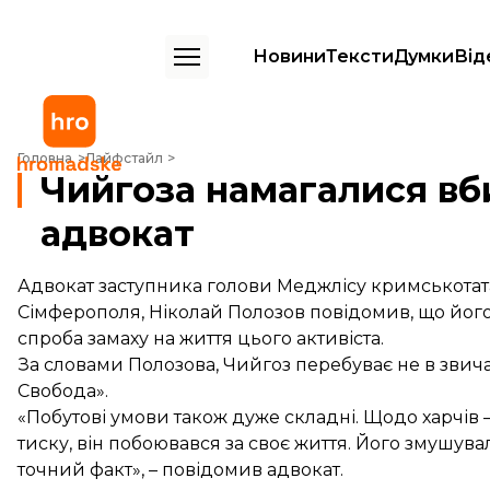
Новини
Тексти
Думки
Від
Чийгоза намагалися вбити у в’язниці окупованого Криму – адвокат
Головна
Лайфстайл
Чийгоза намагалися вби
адвокат
Адвокат заступника голови Меджлісу кримськотата
Сімферополя, Ніколай Полозов повідомив, що його 
спроба замаху на життя цього активіста.
За словами Полозова, Чийгоз перебуває не в звича
Свобода»
.
«Побутові умови також дуже складні. Щодо харчів
тиску, він побоювався за своє життя. Його змушув
точний факт», – повідомив адвокат.