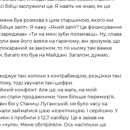
 бійці заслужили це. Я навіть не знаю, як ця
 у мене був розмова з цим старшиною, якого ми
бійця заліт». Я кажу: «Який заліт? Це фінансування
«заряджав»: «Ти на мені зуби поламаєш». Ну, слава
Коли вже його взяли на гарячому, він зрозумів, що
 покараний за законом, то по ньому там важке
ти, багато хто був на Майдані. Загалом, думаю,
оводжує такі колони з контрабандою, розцінки такі:
тому, тоді звучали такі цифри.
ний конфлікт. Але це, на жаль, на моїй
кових стали продажними. Чим більше перемир'я,
ні бої у Станиці Луганській, не було часу на
чали займатися цією нісенітницею. І серйозно. У
і її пробили з 12,7 калібру. Це я заїхав на
 «нуля». Мене обстріляли. Ось настільки ця