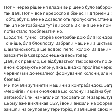
Потім через рішення влади вирішено було заборон
так далі. Потім все переросло в бізнес. Підприємці
Тобто, збут є, але не дозволяють пропускати. Отже
так ця контрабанда тут і виросла. З січня це не по
потім стало проблематично.
Щодо тієї гучної історії з контрабандою біля Кондр
Точніше, біля блокпосту. Забрали машини з шістьм
шампанського, а ще водою, пепсі, колою. За даними
завозити із Сєвєродонецька весь товар.
Далі, як правило, це відбувається так: ховають по
вночі формують колону, яка швидко пролітає через
червня) ми дочекалися формування колони, але не
безладі.
Ми почали зупиняти машини з контрабандою. За
«Чернігів», який очолював цю колону. І задіяна бул
автомобілі, які намагалися прорватися. Я заарештув
цьому вже викликав СБУ, і вони виїхали на оформл
зайшли на окуповану територію, я залишив свою м