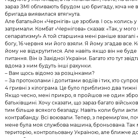
зараз ЗМІ обливають брудом цю бригаду, хоча не всі
бригада виявилася втягнута.
Але батальйон «Чернігів» це зробив. І ось колись
затримали. Комбат «Чернігова» сказав: «Так, у мого 
сепаратизму!» А той старшина мені раніше взагалі 
богу, 16 червня ми його взяли. Я йому згадав все. 
йому не відкрутитися. Але навіть якщо він не буде
питання. Він із Західної України. Багато хто тут звід
вдома з ним будуть інші рахунки.
– Вам щось відомо за розцінками?
– За протоколами і допитами водіїв і тих, хто супр
4 гривні з кілограма. Це було приблизно два тижні 
Якщо чесно, мені прикро, я пройшов не один зброй
батьківщині. Хочу сказати, що зараз багато війсь
тим більше всякого безладу. Навіть коли були актив
контрабанду. Всі воювали. Тепер, з перемир'ям, по
мене була моя службова машина, броньована. Так мен
територію, контрольовану Україною, але ближче до