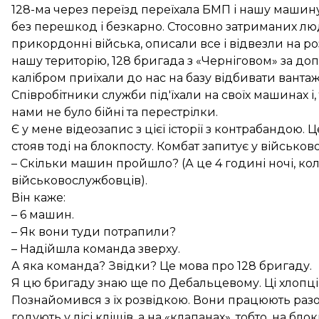
128-ма через переїзд переїхала БМП і нашу машину
без перешкод і безкарно. Стосовно затриманих люд
прикордонні війська, описали все і відвезли на р
нашу територію, 128 бригада з «Черніговом» за до
калібром приїхали до нас на базу відбивати вантаж
Співробітники служби під'їхали на своїх машинах і
нами не було бійні та перестрілки.
Є у мене відеозапис з цієї історії з контрабандою.
стояв тоді на блокпосту. Комбат запитує у військо
– Скільки машин пройшло? (А це 4 годині ночі, ко
військовослужбовців).
Він каже:
– 6 машин.
– Як вони туди потрапили?
– Надійшла команда зверху.
А яка команда? Звідки? Це мова про 128 бригаду.
Я цю бригаду знаю ще по Дебальцевому. Ці хлопці 
Познайомився з їх розвідкою. Вони працюють разом
годують у лісі кліщів, а на «клапанах», тобто, на бл