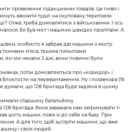
ити провезення підакцизних товарів. Це пиво і
 хочуть ввозити туди, на окуповану територію.
 що? Отже, треба домовлятися з військовими. І ось
мічалося, бо був міст і машини швидко пролітали. А
ашівки, особисто я забрав дві машини з мосту.
а тоннами м'яса, трьома польотами
, які ми чекали 3 дні, вони повинні були
 домівках, потім домовляються про «коридор» і
 блокпости на перевантаження. Ну і позавчора (16
 думали, що 128 бригада буде задіяна в цьому
тримали старшину батальйону
а 128 бригада. Вона заважала нам затримувати ті
ав шість машин, повіз їх до себе на базу. При
ення. А для того, щоб зустріти машини, що вже
ашину і своїх людей.