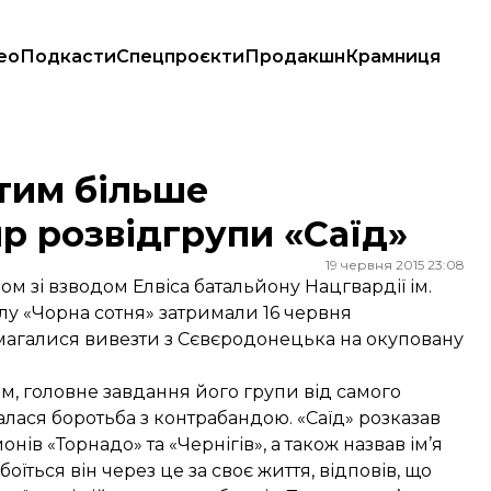
ео
Подкасти
Спецпроєкти
Продакшн
Крамниця
рупи «Саїд»
тим більше
р розвідгрупи «Саїд»
19 червня 2015 23:08
м зі взводом Елвіса батальйону Нацгвардії ім.
у «Чорна сотня» затримали 16 червня
амагалися вивезти з Сєвєродонецька на окуповану
м, головне завдання його групи від самого
лася боротьба з контрабандою. «Саїд» розказав
ів «Торнадо» та «Чернігів», а також назвав ім’я
боїться він через це за своє життя, відповів, що