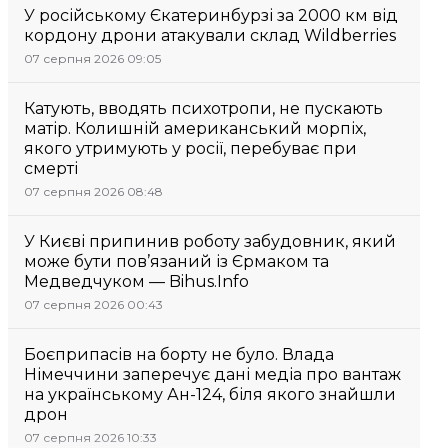
У російському Єкатеринбурзі за 2000 км від
кордону дрони атакували склад Wildberries
07 серпня 2026 09:05
Катують, вводять психотропи, не пускають
матір. Колишній американський морпіх,
якого утримують у росії, перебуває при
смерті
07 серпня 2026 08:48
У Києві припинив роботу забудовник, який
може бути пов’язаний із Єрмаком та
Медведчуком — Bihus.Info
07 серпня 2026 00:43
Боєприпасів на борту не було. Влада
Німеччини заперечує дані медіа про вантаж
на українському Ан-124, біля якого знайшли
дрон
07 серпня 2026 10:33