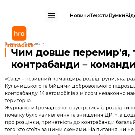
Новини
Тексти
Думки
Від
Чим довше перемир'я, тим більше контрабанди – командир розвідг
Головна
Політика
Чим довше перемир'я, 
контрабанди – команди
«Саїд» – позивний командира розвідгрупи, яка разо
Кульчицького та бійцями добровольчого підрозділ
контрабанду. 14 автомобілів з м'ясом незаконно н
територію.
Журналісти Громадського зустрілися із розвіднико
початку було «виявлення та знищення ДРГ», а дода
про розцінки, причетність до контрабанди батальйон
того, хто стоїть за цими схемами. На питання, чи не 