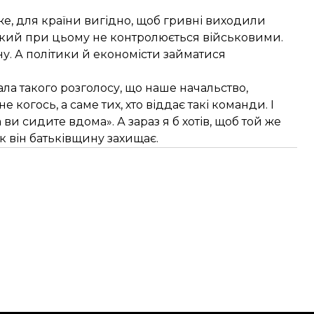
оже, для країни вигідно, щоб гривні виходили
І який при цьому не контролюється військовими.
ну. А політики й економісти займатися
ала такого розголосу, що наше начальство,
 когось, а саме тих, хто віддає такі команди. І
 ви сидите вдома». А зараз я б хотів, щоб той же
як він батьківщину захищає.