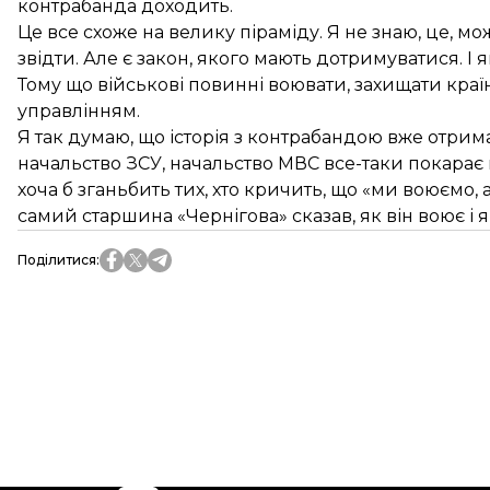
контрабанда доходить.
Це все схоже на велику піраміду. Я не знаю, це, м
звідти. Але є закон, якого мають дотримуватися. 
Тому що військові повинні воювати, захищати краї
управлінням.
Я так думаю, що історія з контрабандою вже отрим
начальство ЗСУ, начальство МВС все-таки покарає не
хоча б зганьбить тих, хто кричить, що «ми воюємо, а
самий старшина «Чернігова» сказав, як він воює і 
Поділитися
: