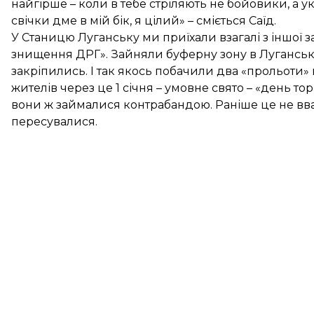
найгірше – коли в тебе стріляють не бойовики, а у
свічки дме в мій бік, я цілий» – сміється Саїд.
У Станицю Луганську ми приїхали взагалі з іншої з
знищення ДРГ». Зайняли буферну зону в Луганській
закріпились. І так якось побачили два «прольоти»
жителів через це 1 січня – умовне свято – «день то
вони ж займалися контрабандою. Раніше це не вв
пересувалися.