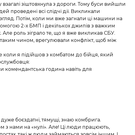
 взагалі зіштовхнула з дороги. Тому буси вийшли
ей проведені всі слідчі дії. Викликали
озгляд. Потім, коли ми вже загнали ці машини на
помогою 2-х БМП і декількох джипів з важким
. Але роль зіграло те, що я вже викликав СБУ.
, таким чином, врегулювали конфлікт, щоб між
 Це коли я підійшов з комбатом до бійця, який
вослужбовця:
ли комендантська година навіть для
дуже боєздатні, тямущі, знаю комбрига.
 з нами на «нулі». Але! Ці люди працюють,
окпостах, такі ж люди займаються зовсім іншим. І