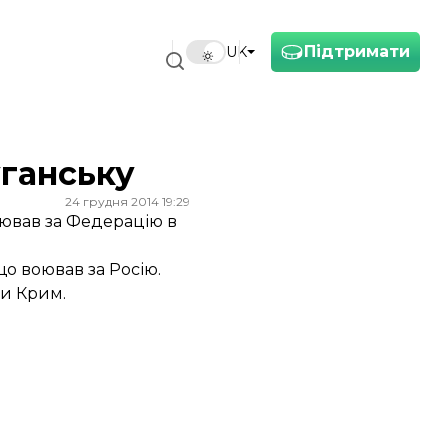
Підтримати
UK
уганську
24 грудня 2014 19:29
оював за Федерацію в
що воював за Росію.
ли Крим.