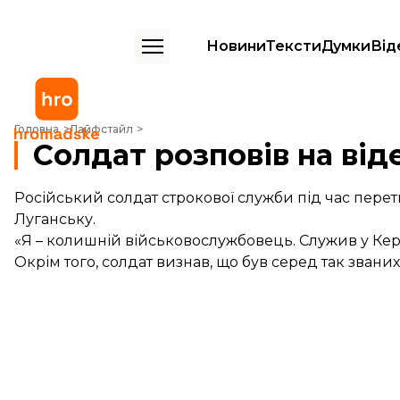
Новини
Тексти
Думки
Від
Cолдат розповів на відео як воював за Росію в Луганську
Головна
Лайфстайл
Cолдат розповів на від
Російський солдат строкової служби під час пере
Луганську.
«Я – колишній військовослужбовець. Служив у Керчі
Окрім того, солдат визнав, що був серед так звани