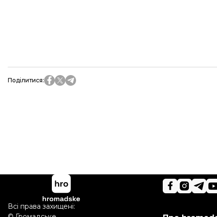
Поділитися
:
Всі права захищені:
©
Громадське