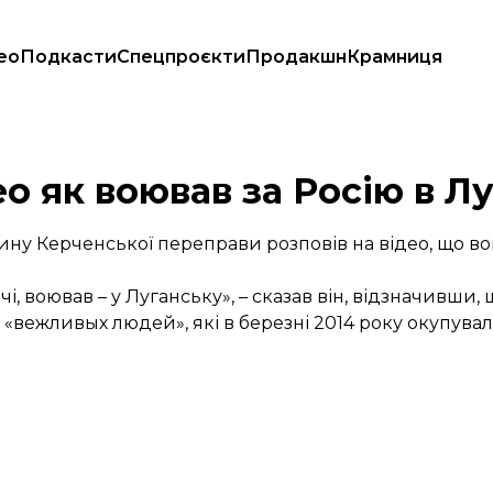
ео
Подкасти
Спецпроєкти
Продакшн
Крамниця
ео як воював за Росію в Л
тину Керченської переправи розповів на відео, що в
, воював – у Луганську», – сказав він, відзначивши, 
х «вежливых людей», які в березні 2014 року окупува