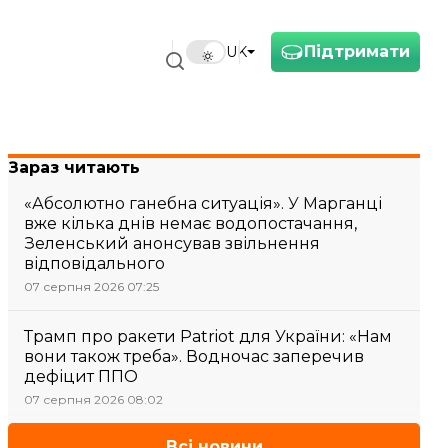
Підтримати
UK
Зараз читають
«Абсолютно ганебна ситуація». У Марганці
вже кілька днів немає водопостачання,
Зеленський анонсував звільнення
відповідального
07 серпня 2026 07:25
Трамп про ракети Patriot для України: «Нам
вони також треба». Водночас заперечив
дефіцит ППО
07 серпня 2026 08:02
Всі новини