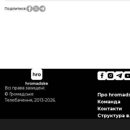
Поділитися
:
Всі права захищені:
©
Громадське
Про hromad
Телебачення
,
2013-2026.
Команда
Контакти
Структура в