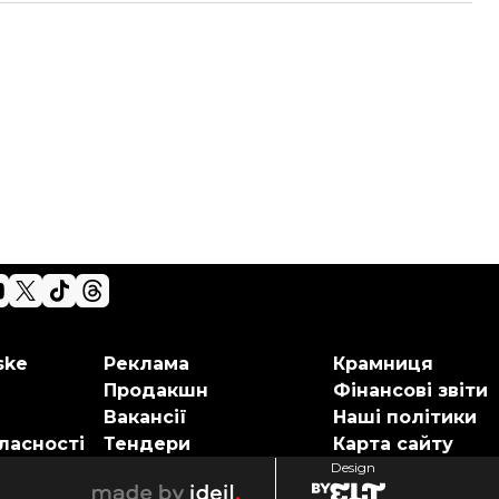
ske
Реклама
Крамниця
Продакшн
Фінансові звіти
Вакансії
Наші політики
ласності
Тендери
Карта сайту
Design
elt
ideil