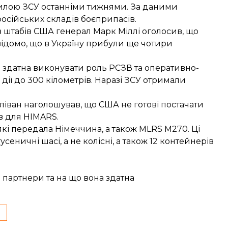
илою ЗСУ останніми тижнями. За даними
осійських складів боєприпасів.
в штабів США генерал Марк Міллі
оголосив
, що
відомо
, що в Україну прибули ще чотири
 здатна виконувати роль РСЗВ та оперативно-
дії до 300 кілометрів. Наразі ЗСУ отримали
ліван
наголошував
, що США не готові постачати
в для HIMARS.
 які передала Німеччина, а також
MLRS M270
. Ці
еничні шасі, а не колісні, а також 12 контейнерів
і партнери та на що вона здатна