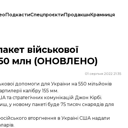
ео
Подкасти
Спецпроєкти
Продакшн
Крамниця
млн (ОНОВЛЕНО)
акет військової
550 млн (ОНОВЛЕНО)
01 серпня 2022 21:35
ькової допомоги для України на 550 мільйонів
ртилерії калібру 155 мм.
 та стратегічних комунікацій Джон Кірбі.
ш, у новому пакеті буде 75 тисяч снарядів для
російського вторгнення в Україні США надали
ларів.