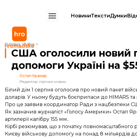
Новини
Тексти
Думки
Від
CША оголосили новий пакет військової допомоги Україні на $550 
Головна
Війна
CША оголосили новий п
допомоги Україні на $
Остап Крамар
Редактор стрічки новин
Білий дім 1 серпня оголосив про новий пакет війс
доларів. У ньому будуть боєприпаси до HIMARS та а
Про це
заявив
координатор Ради з нацбезпеки США
Як
зазначив
журналіст «Голосу Америки» Остап Яри
артилерії калібру 155 мм..
Кірбі резюмував, що з початку повномасштабного 
Києву військову допомогу на понад 8 мільярдів до