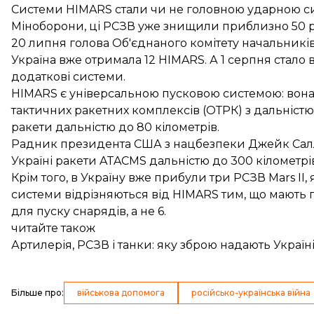
Системи HIMARS стали чи не головною ударною с
Міноборони, ці РСЗВ уже
знищили
приблизно 50 р
20 липня голова Об'єднаного комітету начальникі
Україна вже отримала 12 HIMARS. А 1 серпня
стало 
додаткові системи.
HIMARS є універсальною пусковою системою: вона
тактичних ракетних комплексів (ОТРК) з дальністю 
ракети дальністю до 80 кілометрів.
Радник президента США з нацбезпеки Джейк Сал
Україні ракети ATACMS дальністю до 300 кілометрі
Крім того, в Україну вже
прибули три РСЗВ Mars II
,
системи відрізняються від HIMARS тим, що мають гус
для пуску снарядів, а не 6.
читайте також
Артилерія, РСЗВ і танки: яку зброю надають Україн
Більше про
:
військова допомога
російсько-українська війна