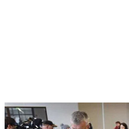
Ілюстрати
mere.
Секретар Ради національної безпеки й оборони Ол
супермаркетів Mere в Україні немає. У серпні ЗМІ 