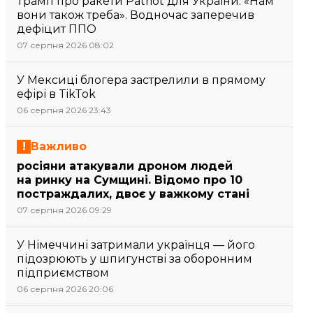
Трамп про ракети Patriot для України: «Нам
вони також треба». Водночас заперечив
дефіцит ППО
07 серпня 2026 08:02
У Мексиці блогера застрелили в прямому
ефірі в TikTok
06 серпня 2026 23:43
Важливо
росіяни атакували дроном людей
на ринку на Сумщині. Відомо про 10
постраждалих, двоє у важкому стані
07 серпня 2026 09:29
У Німеччині затримали українця — його
підозрюють у шпигунстві за оборонним
підприємством
06 серпня 2026 20:06