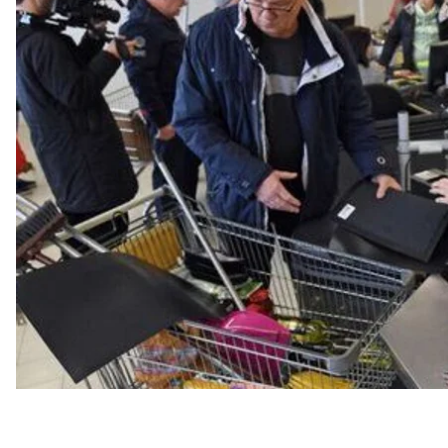
Павлограді Дніпропетровської області.
Про це Данілов
розповів
в інтерв'ю «Радіо Свобода
За його словами, інформація про нібито старт робо
складових гібридної війни, яка відбувається кожно
закидати якісь речі»
.
Данілов зазначив, що факт роботи супермаркету M
перевірити, нічого там немає. Ми відстежуємо всі ці