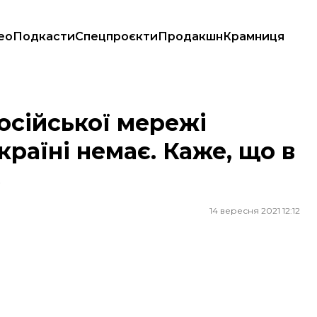
ео
Подкасти
Спецпроєкти
Продакшн
Крамниця
їні немає. Каже, що в РНБО за цим слідкують
осійської мережі
країні немає. Каже, що в
ь
14 вересня 2021 12:12