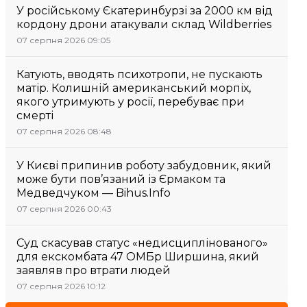
У російському Єкатеринбурзі за 2000 км від
кордону дрони атакували склад Wildberries
07 серпня 2026 09:05
Катують, вводять психотропи, не пускають
матір. Колишній американський морпіх,
якого утримують у росії, перебуває при
смерті
07 серпня 2026 08:48
У Києві припинив роботу забудовник, який
може бути пов’язаний із Єрмаком та
Медведчуком — Bihus.Info
07 серпня 2026 00:43
Суд скасував статус «недисциплінованого»
для екскомбата 47 ОМБр Ширшина, який
заявляв про втрати людей
07 серпня 2026 10:12