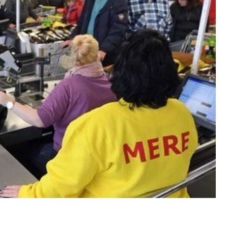
».
ти мережі в Україні — це один із фейків,
«одна зі
го дня, вона набирає оберти, коли РФ починає
ere перевіряли у Павлограді:
«Коли дали команду
 речі»
.