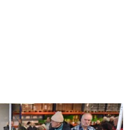
вне фото
in.ua
ексій Данілов заявив, що російської мережі
писали, що вона вже працює в Нікополі та