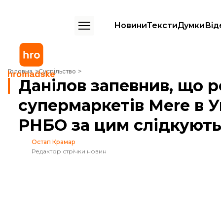
Новини
Тексти
Думки
Від
Данілов запевнив, що російської мережі супермаркетів Mere в Укра
Головна
Суспільство
Данілов запевнив, що р
супермаркетів Mere в У
РНБО за цим слідкуют
Остап Крамар
Редактор стрічки новин