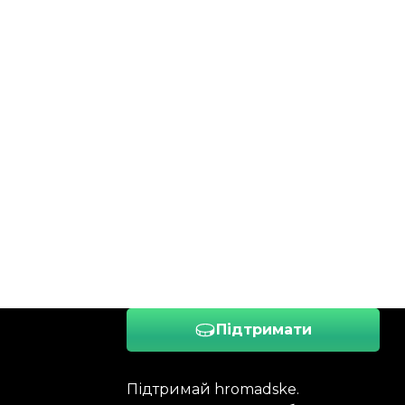
Підтримати
Підтримай hromadske.