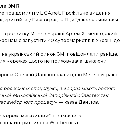
ли ЗМІ?
ere
повідомили
у
LIGA.net
. Профільне видання
дкритий, а у Павлограді в ТЦ «Гулівер» з’явилася
із розвитку Mere в Україні Артем Хоменко, який
ає намір запустити 40 супермаркетів в Україні до
 на український ринок ЗМІ повідомляли раніше.
льних мережах цього не приховувала, шукаючи
борони Олексій Данілов
заявив
, що Mere в Україні
 російських спецслужб, які зараз мають велике
кої, Миколаївської, Запорізької областей так
час виборчого процесу»
, — казав Данілов.
к мережі магазинів «Спортмастер»
 онлайн-ритейлера Wildberries і