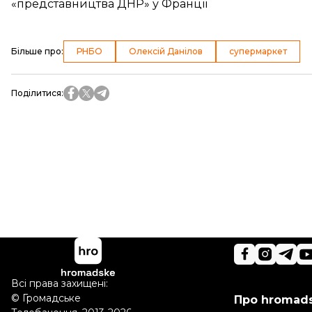
«представництва ДНР» у Франції
Більше про
:
РНБО
Олексій Данілов
супермаркет
Поділитися
:
Всі права захищені:
©
Громадське
Про hromad