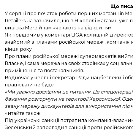
Що писа
У серпні про початок роботи перших магазинів M
Retailers.ua
зазначило, що в Нікополі магазин уже ві
вивіска Mere й там «чекають на відкриття».
Як повідомив у коментарі LIGA колишній директор 
знайомий з планами російської мережі, компанія м
кінця року.
Про плани російської мережі супермаркетів вийти
Власне, і сама мережа на своїх сторінках у соціа
приміщення та постачальників.
Водночас у червні секретар Ради нацбезпеки і о
працювати не буде.
«Ми уважно дослідили це питання. Це спецоперація
бажання розгорнути на території Херсонської, Одесь
звану мережу дискаунтерів для використання під 
читайте також
Під українські санкції потрапила компанія-власни
Зеленський запровадив санкції проти російського