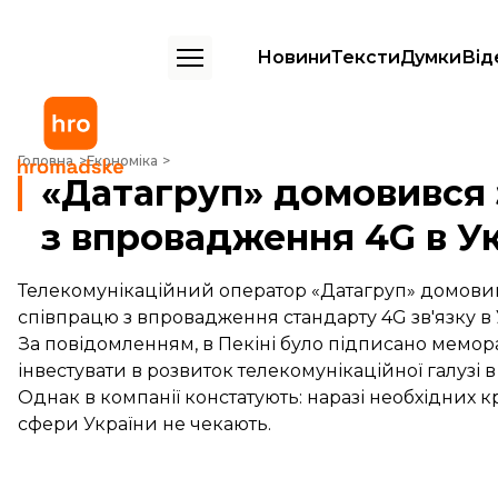
Новини
Тексти
Думки
Від
«Датагруп» домовився з Xinwei про співпрацю з впровадження 4G в 
Головна
Економіка
«Датагруп» домовився 
з впровадження 4G в Ук
Телекомунікаційний оператор «Датагруп» домовив
співпрацю з впровадження стандарту 4G зв'язку в У
За повідомленням, в Пекіні було підписано мемор
інвестувати в розвиток телекомунікаційної галузі в
Однак в компанії констатують: наразі необхідних
сфери України не чекають.