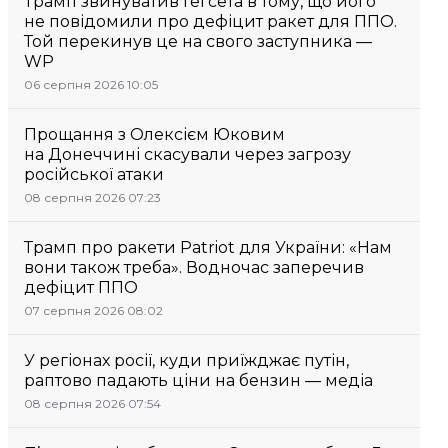
Трамп звинуватив Гегсета в тому, що його
не повідомили про дефіцит ракет для ППО.
Той перекинув це на свого заступника —
WP
06 серпня 2026 10:05
Прощання з Олексієм Юковим
на Донеччині скасували через загрозу
російської атаки
08 серпня 2026 07:23
Трамп про ракети Patriot для України: «Нам
вони також треба». Водночас заперечив
дефіцит ППО
07 серпня 2026 08:02
У регіонах росії, куди приїжджає путін,
раптово падають ціни на бензин — медіа
08 серпня 2026 07:54