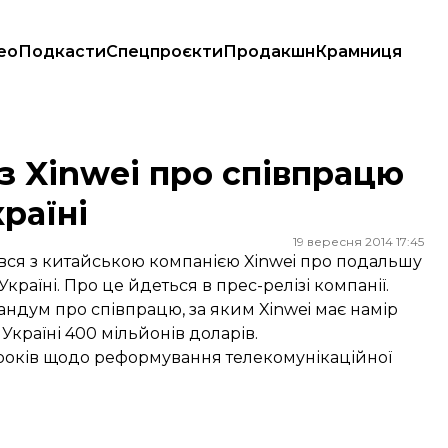
ео
Подкасти
Спецпроєкти
Продакшн
Крамниця
Україні
з Xinwei про співпрацю
раїні
19 вересня 2014 17:45
ся з китайською компанією Xinwei про подальшу
країні. Про це йдеться в прес-релізі компанії.
андум про співпрацю, за яким Xinwei має намір
 Україні 400 мільйонів доларів.
 кроків щодо реформування телекомунікаційної