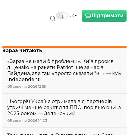
Підтримати
UK
Зараз читають
«Зараз не мали б проблеми». Київ просив
ліцензію на ракети Patriot іще за часів
Байдена, але там «просто сказали "ні"» — Kyiv
Independent
05 серпня 2026 12:59
Цьогоріч Україна отримала від партнерів
утричі менше ракет для ППО, порівнюючи із
2025 роком — Зеленський
05 серпня 2026 14:03