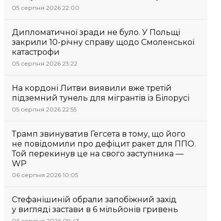
05 серпня 2026 22:00
Дипломатичної зради не було. У Польщі
закрили 10-річну справу щодо Смоленської
катастрофи
05 серпня 2026 23:22
На кордоні Литви виявили вже третій
підземний тунель для мігрантів із Білорусі
05 серпня 2026 22:55
Трамп звинуватив Гегсета в тому, що його
не повідомили про дефіцит ракет для ППО.
Той перекинув це на свого заступника —
WP
06 серпня 2026 10:05
Стефанішиній обрали запобіжний захід
у вигляді застави в 6 мільйонів гривень
06 серпня 2026 09:43