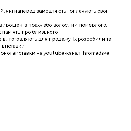
й, які наперед замовляють і оплачують свої
 вирощені з праху або волосини померлого.
 пам'ять про близького.
 не виготовляють для продажу. Їх розробили та
 виставки.
рної виставки на youtube-каналі
hromadske