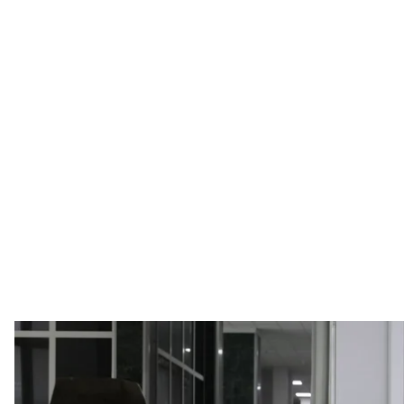
Демонстрація стилізованих домовин на виставці сучасної п
Анастасія Влас
В Україні 25-26 червня вперше провели міжнародн
EXPO. У Київ приїхали представники сфери ритуаль