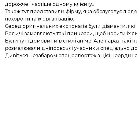
дорожче і частіше одному клієнту».
Також тут представили фірму, яка обслуговує люде
похорони та їх організацію.
Серед оригінальних експонатів були діаманти, які
Родичі замовляють такі прикраси, щоб носити їх як
Були тут і домовини в стилі аніме. Але наразі такі
розмалювали дніпровські учасники спеціально до
Дивіться незабаром спецрепортаж з цієї неордина