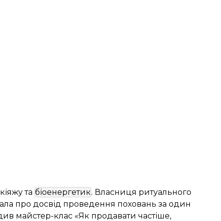
кіяжу та
біоенергетик
. Власниця ритуального
дала про досвід проведення поховань за один
див майстер-клас «Як продавати частіше,