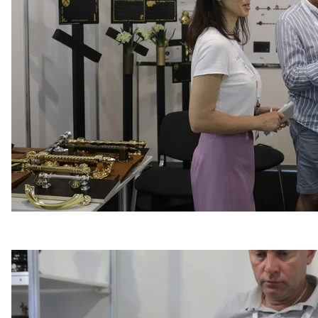
Демонстрація технології друку портретів для надгробних пам'ятник
червня 2
Анастасія Влас