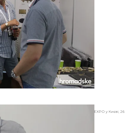
ів на виставці сучасної похоронної культури RIP EXPO у Києві, 26
021 року
ова/hromadske