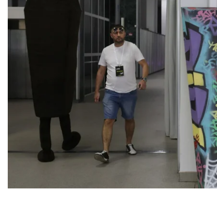
свою продукцію та проводили лекції.
Виставка відкрилась з оригінального дефіле, де м
стильний жіночий одяг для покійниць.