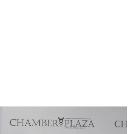
охоронної культури RIP EXPO у Києві, 26 червня 2021 року
ова/hromadske
у виставку сучасної похоронної культури RIP
них послуг з кількох країн, які представляли