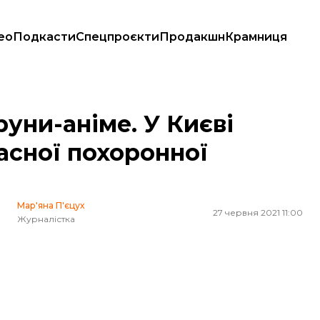
ео
Подкасти
Спецпроєкти
Продакшн
Крамниця
сної похоронної культури (ФОТО)
руни-аніме. У Києві
асної похоронної
Мар'яна П'єцух
27 червня 2021 11:00
Журналістка