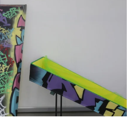
оделі в імпровізованих трунах демонстрували