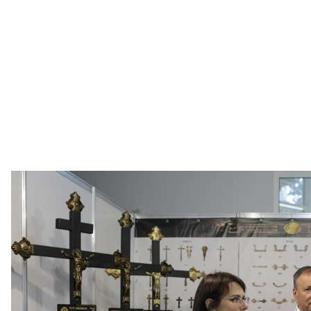
Відвідувачі спілкуються під час виставки сучасної похо
Анастасія Влас