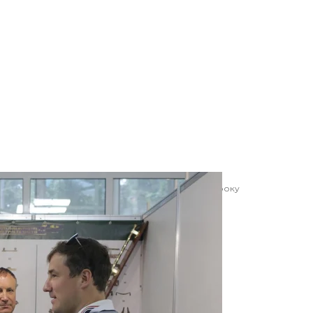
ронної культури RIP EXPO у Києві, 26 червня 2021 року
ова/hromadske