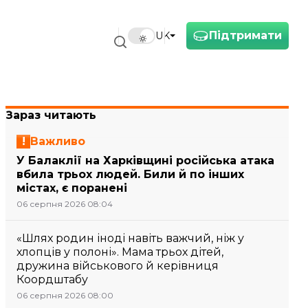
Підтримати
UK
Зараз читають
Важливо
У Балаклії на Харківщині російська атака
вбила трьох людей. Били й по інших
містах, є поранені
06 серпня 2026 08:04
«Шлях родин іноді навіть важчий, ніж у
хлопців у полоні». Мама трьох дітей,
дружина військового й керівниця
Коордштабу
06 серпня 2026 08:00