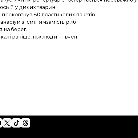
лось й у диких тварин.
й проковтнув 80 пластикових пакетів.
анаріум зі сміттям
замість риб
я на берег
.
ркалі
раніше, ніж люди — вчені