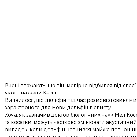
Вчені вважають, що він імовірно відбився від своє
якого назвали Кейлі.
Виявилося, що дельфін під час розмові зі свинями п
характерного для мови дельфінів свисту.
Хоча, як зазначив доктор біологічних наук Мел Косе
та косатки, можуть частково змінювати акустичн
випадок, коли дельфін навчився майже повноцінн
До того ж, за словами вченого, здатність змінюват