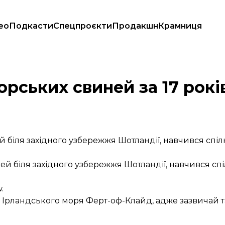
ео
Подкасти
Спецпроєкти
Продакшн
Крамниця
рських свиней за 17 рокі
біля західного узбережжя Шотландії, навчився спіл
ей біля західного узбережжя Шотландії, навчився сп
.
 Ірландського моря Ферт-оф-Клайд, адже зазвичай т