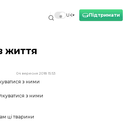
Підтримати
UK
в життя
04 вересня 2018 15:53
куватися з ними
ілкуватися з ними
ам ці тварини