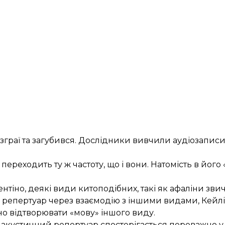
ї зграї та загубився. Дослідники вивчили аудіозаписи
ереходить ту ж частоту, що і вони. Натомість в його 
нтіно, деякі види китоподібних, такі як афаліни звич
ий репертуар через взаємодію з іншими видами, Кей
о відтворювати «мову» іншого виду.
и акустичний репертуар спостерігається переважно у 