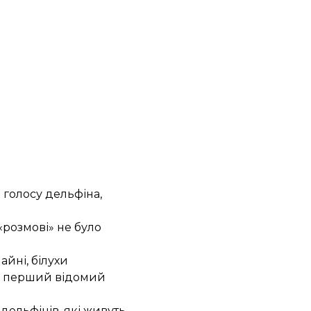
 голосу дельфіна,
«розмові» не було
айні, білухи
лі перший відомий
дельфінів, які живуть