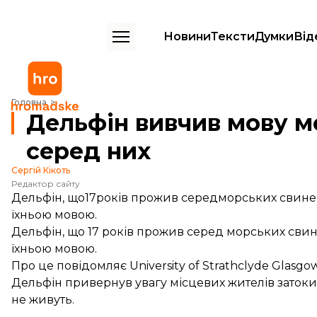
Новини
Тексти
Думки
Від
Дельфін вивчив мову морських свиней за 17 років життя серед них
Головна
Дельфін вивчив мову мо
серед них
Сергій Кікоть
Редактор сайту
Дельфін, що17років прожив середморських свиней 
їхньою мовою.
Дельфін, що 17 років прожив серед морських свин
їхньою мовою.
Про це
повідомляє
University of Strathclyde Glasgow
Дельфін привернув увагу місцевих жителів затоки
не живуть.