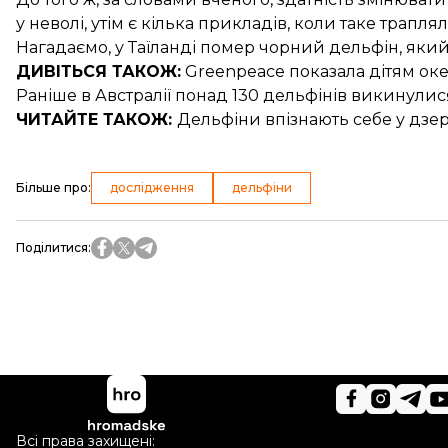
у неволі, утім є кілька прикладів, коли таке трапля
Нагадаємо, у Таїланді
помер чорний дельфін
, яки
ДИВІТЬСЯ ТАКОЖ:
Greenpeace показала дітям
оке
Раніше в Австралії
понад 130 дельфінів викинулис
ЧИТАЙТЕ ТАКОЖ:
Дельфіни
впізнають себе у дзе
Більше про
:
дослідження
дельфіни
Поділитися
:
Всі права захищені: