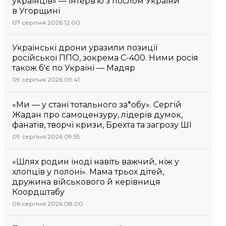
українців» — інтерв’ю з послом України
в Угорщині
07 серпня 2026 12:00
Українські дрони уразили позиції
російської ППО, зокрема С-400. Ними росія
також б'є по Україні — Мадяр
09 серпня 2026 09:41
«Ми — у стані тотального за*обу». Сергій
Жадан про самоцензуру, лідерів думок,
фанатів, творчі кризи, Брехта та загрозу ШІ
09 серпня 2026 09:55
«Шлях родин іноді навіть важчий, ніж у
хлопців у полоні». Мама трьох дітей,
дружина військового й керівниця
Коордштабу
06 серпня 2026 08:00