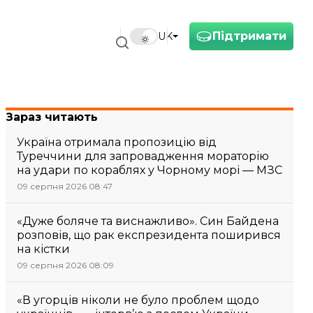
Підтримати
UK
Зараз читають
Україна отримала пропозицію від
Туреччини для запровадження мораторію
на удари по кораблях у Чорному морі — МЗС
09 серпня 2026 08:47
«Дуже боляче та виснажливо». Син Байдена
розповів, що рак експрезидента поширився
на кістки
09 серпня 2026 08:09
«В угорців ніколи не було проблем щодо