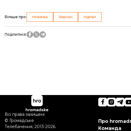
Більше про
:
пожежа
Херсон
підпал
Поділитися
:
Всі права захищені:
©
Громадське
Про hromad
Телебачення
,
2013-2026.
Команда