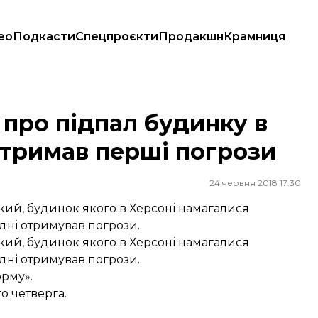
ео
Подкасти
Спецпроєкти
Продакшн
Крамниця
 отримав перші погрози
 про підпал будинку в
отримав перші погрози
24 червня 2018 17:30
ий, будинок якого в Херсоні намагалися
одні отримував погрози.
ий, будинок якого в Херсоні намагалися
одні отримував погрози.
орму».
о четверга.