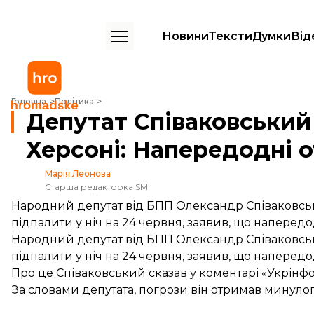
Новини
Тексти
Думки
Від
Депутат Співаковський про підпал будинку в Херсоні: Напередодні
Головна
Політика
Депутат Співаковський
Херсоні: Напередодні 
Марія Леонова
Старша редакторка SM
Народний депутат від БПП Олександр Співаковськ
підпалити у ніч на 24 червня, заявив, що наперед
Народний депутат від БПП Олександр Співаковськ
підпалити у ніч на 24 червня, заявив, що наперед
Про це Співаковський
сказав
у коментарі «Укрінф
За словами депутата, погрози він отримав минулог