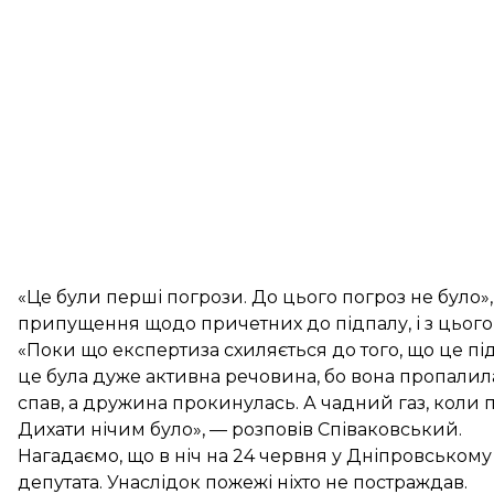
«Це були перші погрози. До цього погроз не було»,
припущення щодо причетних до підпалу, і з цього
«Поки що експертиза схиляється до того, що це під
це була дуже активна речовина, бо вона пропалила
спав, а дружина прокинулась. А чадний газ, коли п
Дихати нічим було», — розповів Співаковський.
Нагадаємо, що в ніч на 24 червня у Дніпровськом
депутата
. Унаслідок пожежі ніхто не постраждав.