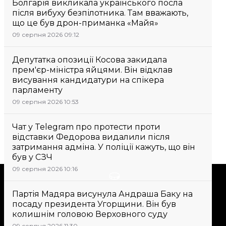
Болгарія викликала українського посла
після вибуху безпілотника. Там вважають,
що це був дрон-приманка «Майя»
09 серпня 2026 09:12
Депутатка опозиції Косова закидала
прем'єр-міністра яйцями. Він відклав
висування кандидатури на спікера
парламенту
09 серпня 2026 10:53
Чат у Telegram про протести проти
відставки Федорова видалили після
затримання адміна. У поліції кажуть, що він
був у СЗЧ
09 серпня 2026 10:16
Підтримати
Партія Мадяра висунула Андраша Баку на
посаду президента Угорщини. Він був
Підтримай hromadske.
колишнім головою Верховного суду
Ми працюємо для тебе та
09 серпня 2026 11:30