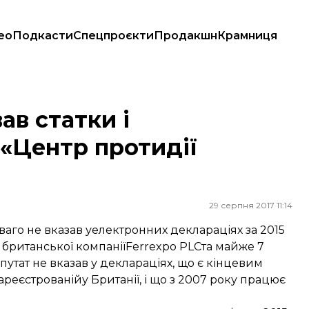
ео
Подкасти
Спецпроєкти
Продакшн
Крамниця
тидії корупції»
ав статки і
«Центр протидії
29 серпня 2017 11:14
го не вказав уелектронних деклараціях за 2015
ід британської компаніїFerrexpo PLCта майже 7
путат не вказав у деклараціях, що є кінцевим
реєстрованійу Британії, і що з 2007 року працює