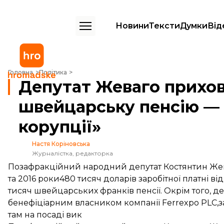
Новини
Тексти
Думки
Від
Депутат Жеваго приховав статки і швейцарську пенсію — «Центр про
Головна
Політика
Депутат Жеваго прихов
швейцарську пенсію — 
корупції»
Настя Коріновська
Журналістка, редакторка
Позафракційний народний депутат Костянтин Жева
та 2016 роки480 тисяч доларів заробітної платні в
тисяч швейцарських франків пенсії. Окрім того, де
бенефіціарним власником компанії Ferrexpo PLC,за
там на посаді вик