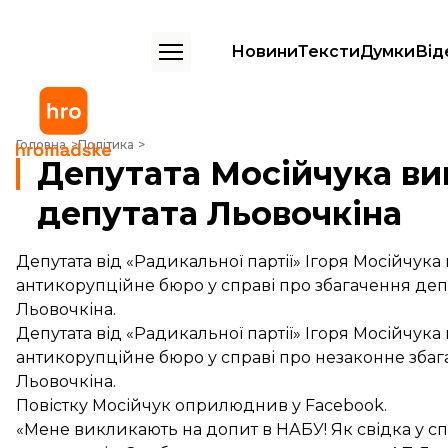
Новини
Тексти
Думки
Від
Депутата Мосійчука викликали в НАБУ у справі депутата Льовочкін
Головна
Політика
Депутата Мосійчука ви
депутата Льовочкіна
Депутата від «Радикальної партії» Ігоря Мосійчук
антикорупційне бюро у справі про збагачення депу
Льовочкіна.
Депутата від «Радикальної партії» Ігоря Мосійчук
антикорупційне бюро у справі про незаконне збаг
Льовочкіна.
Повістку Мосійчук оприлюднив у Facebook.
«Мене викликають на допит в НАБУ! Як свідка у с