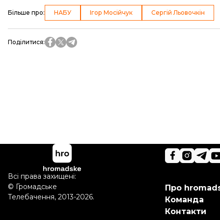
Більше про
:
НАБУ
Ігор Мосійчук
Сергій Льовочкін
Поділитися
:
Всі права захищені:
©
Громадське
Про hromad
Телебачення
,
2013-2026.
Команда
Контакти