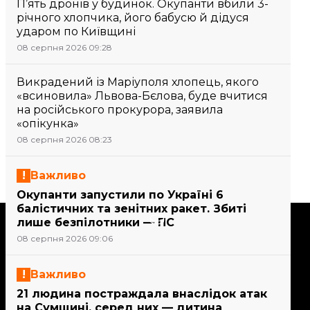
П’ять дронів у будинок. Окупанти вбили 3-
річного хлопчика, його бабусю й дідуся
ударом по Київщині
08 серпня 2026 09:28
Викрадений із Маріуполя хлопець, якого
«всиновила» Львова-Бєлова, буде вчитися
на російського прокурора, заявила
«опікунка»
08 серпня 2026 08:23
Важливо
Окупанти запустили по Україні 6
балістичних та зенітних ракет. Збиті
Підтримати
лише безпілотники — ПС
08 серпня 2026 09:06
Підтримай hromadske.
Важливо
Ми працюємо для тебе та
21 людина постраждала внаслідок атак
завдяки тобі. Будь нашим
на Сумщині, серед них — дитина