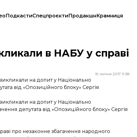
ео
Подкасти
Спецпроєкти
Продакшн
Крамниця
а
кликали в НАБУ у справі
19 липня 2017 11:38
а викликали на допит у Національно
тата від «Опозиційного блоку» Сергія
а викликали на допит у Національно
ачення депутата від «Опозиційного блоку» Сергія
праві про незаконне збагачення народного