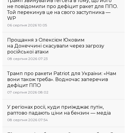
Трамп звинуватив Гегсета в тому, що його
не повідомили про дефіцит ракет для ППО.
Той перекинув це на свого заступника —
WP
06 серпня 2026 10:05
Прощання з Олексієм Юковим
на Донеччині скасували через загрозу
російської атаки
08 серпня 2026 07:23
Трамп про ракети Patriot для України: «Нам
вони також треба». Водночас заперечив
дефіцит ППО
07 серпня 2026 08:02
У регіонах росії, куди приїжджає путін,
раптово падають ціни на бензин — медіа
08 серпня 2026 07:54