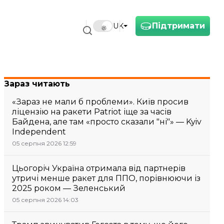
Підтримати
UK
Зараз читають
«Зараз не мали б проблеми». Київ просив
ліцензію на ракети Patriot іще за часів
Байдена, але там «просто сказали "ні"» — Kyiv
Independent
05 серпня 2026 12:59
Цьогоріч Україна отримала від партнерів
утричі менше ракет для ППО, порівнюючи із
2025 роком — Зеленський
05 серпня 2026 14:03