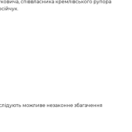
уковича, співвласника кремлівського рупора
осійчук.
слідують
можливе незаконне збагачення