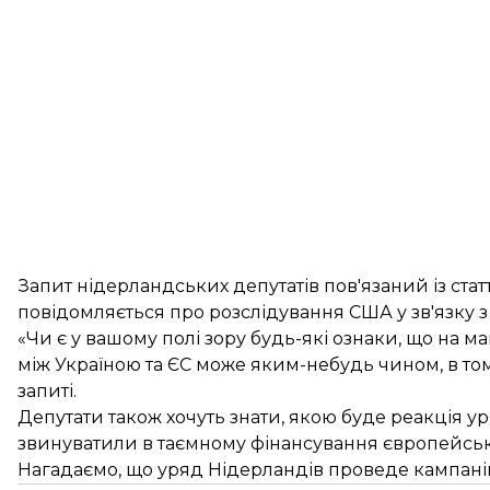
Запит нідерландських депутатів пов'язаний із ста
повідомляється про розслідування США у зв'язку з
«Чи є у вашому полі зору будь-які ознаки, що на
між Україною та ЄС може яким-небудь чином, в тому
запиті.
Депутати також хочуть знати, якою буде реакція у
звинуватили в таємному фінансування європейськ
Нагадаємо, що уряд Нідерландів проведе кампан