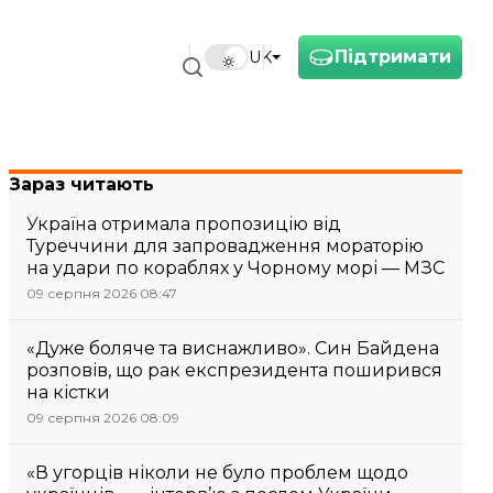
Підтримати
UK
Зараз читають
Україна отримала пропозицію від
Туреччини для запровадження мораторію
на удари по кораблях у Чорному морі — МЗС
09 серпня 2026 08:47
«Дуже боляче та виснажливо». Син Байдена
розповів, що рак експрезидента поширився
на кістки
09 серпня 2026 08:09
«В угорців ніколи не було проблем щодо