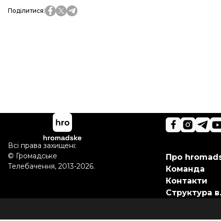
Поділитися
:
Всі права захищені:
©
Громадське
Про hromad
Телебачення
,
2013-2026.
Команда
Контакти
Структура в