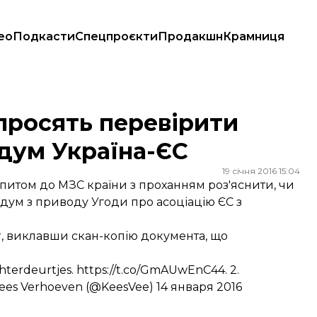
ео
Подкасти
Спецпроєкти
Продакшн
Крамниця
ум Україна-ЄС
просять перевірити
ндум Україна-ЄС
19 січня 2016 15:04
запитом до МЗС країни з проханням роз'яснити, чи
дум з приводу Угоди про асоціацію ЄС з
r, виклавши скан-копію документа, що
chterdeurtjes.
https://t.co/GmAUwEnC44
. 2.
ees Verhoeven (@KeesVee)
14 января 2016