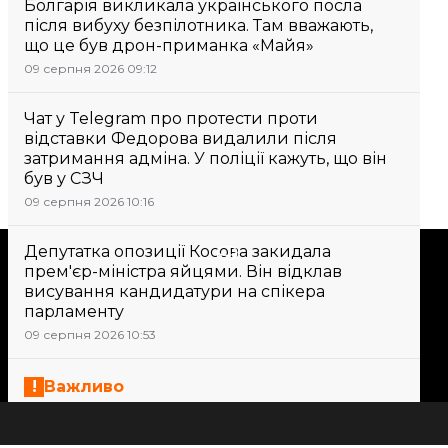
Болгарія викликала українського посла
після вибуху безпілотника. Там вважають,
що це був дрон-приманка «Майя»
09 серпня 2026 09:12
Чат у Telegram про протести проти
відставки Федорова видалили після
затримання адміна. У поліції кажуть, що він
був у СЗЧ
09 серпня 2026 10:16
Депутатка опозиції Косова закидала
Підтримати
прем'єр-міністра яйцями. Він відклав
висування кандидатури на спікера
парламенту
Підтримай hromadske.
09 серпня 2026 10:53
Ми працюємо для тебе та
завдяки тобі. Будь нашим
Важливо
другом
У Харкові двоє людей загинули після
удару безпілотника по будинку. Більше