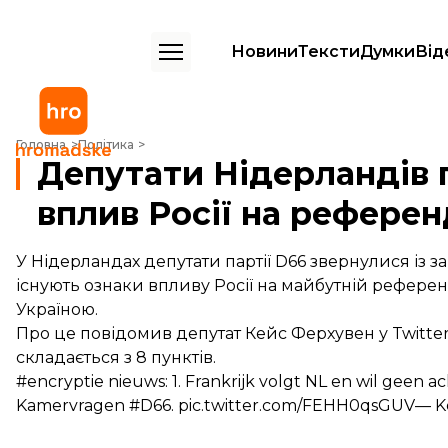
Новини
Тексти
Думки
Від
Депутати Нідерландів просять перевірити вплив Росії на референд
Головна
Політика
Депутати Нідерландів 
вплив Росії на рефере
У Нідерландах депутати партії D66 звернулися із 
існують ознаки впливу Росії на майбутній референ
Україною.
Про це повідомив депутат
Кейс Ферхувен
у Twitte
складається з 8 пунктів.
#encryptie
nieuws: 1. Frankrijk volgt NL en wil geen a
Kamervragen
#D66
.
pic.twitter.com/FEHH0qsGUV
— K