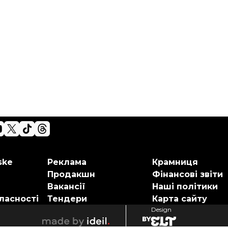
ske
Реклама
Крамниця
Продакшн
Фінансові звіти
Вакансії
Наші політики
ласності
Тендери
Карта сайту
Design
elt
ideil