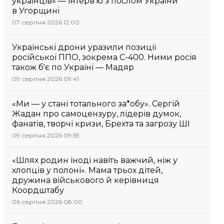
українців» — інтерв’ю з послом України
в Угорщині
07 серпня 2026 12:00
Українські дрони уразили позиції
російської ППО, зокрема С-400. Ними росія
також б'є по Україні — Мадяр
09 серпня 2026 09:41
«Ми — у стані тотального за*обу». Сергій
Жадан про самоцензуру, лідерів думок,
фанатів, творчі кризи, Брехта та загрозу ШІ
09 серпня 2026 09:55
«Шлях родин іноді навіть важчий, ніж у
хлопців у полоні». Мама трьох дітей,
дружина військового й керівниця
Коордштабу
06 серпня 2026 08:00