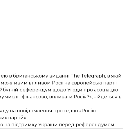
ттею в британському виданні
The Telegraph
, в якій
 можливим впливом Росії на європейські партії.
 майбутній референдум щодо Угоди про асоціацію
 числі і фінансово, впливати Росія?», – йдеться в
ряду на повідомлення про те, що «Росію
их партій».
ію на підтримку України перед референдумом.