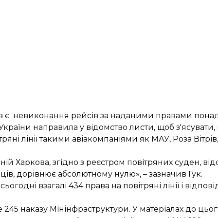
в є невиконання рейсів за наданими правами понад 
t України направила у відомство листи, щоб з'ясуват
ні лінії такими авіакомпаніями як МАУ, Роза Вітрів, 
ій Харкова, згідно з реєстром повітряних суден, відс
ісяців, дорівнює абсолютному нулю», – зазначив Гук.
огодні взагалі 434 права на повітряні лінії і відповід
е 245 наказу Мінінфраструктури. У матеріалах до цьог