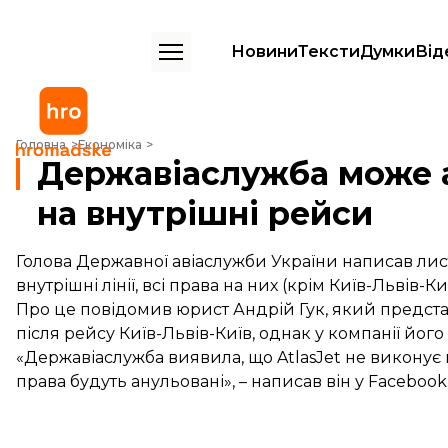
Новини
Тексти
Думки
Від
Державіаслужба може анулювати право «Atlasjet Україна» на внутр
Головна
Економіка
Державіаслужба може а
на внутрішні рейси
Голова Державної авіаслужби України написав лист 
внутрішні лінії, всі права на них (крім Київ-Львів-К
Про це повідомив юрист Андрій Гук, який представ
після рейсу Київ-Львів-Київ, однак у компанії йог
«Державіаслужба виявила, що AtlasJet не виконує 
права будуть анульовані», – написав він у
Facebook