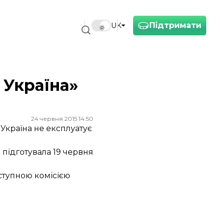
Підтримати
UK
 Україна»
24 червня 2015 14:50
 Україна не експлуатує
 підготувала 19 червня
аступною комісією