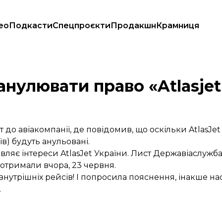
ео
Подкасти
Спецпроєкти
Продакшн
Крамниця
ішні рейси
нулювати право «Atlasjet
до авіакомпанії, де повідомив, що оскільки AtlasJet
иїв) будуть анульовані.
ляє інтереси AtlasJet України. Лист Державіаслужба
о отримали вчора, 23 червня.
внутрішніх рейсів! І попросила пояснення, інакше н
.