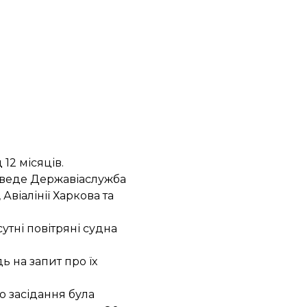
12 місяців.
и, веде Державіаслужба
Авіалінії Харкова та
утні повітряні судна
ь на запит про їх
о засідання була