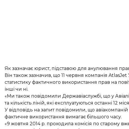
Як зазначає юрист, підставою для анулювання пра
Він також зазначив, що 11 червня компанія AtlasJe
статистику фактичного використання прав на повітря
інші чи ні.
«Ми також повідомили Державіаслужбі, що у Авіалін
та кількість ліній, які експлуатуються останні 12 м
У відповідь на запит повідомили, що авіакомпаній сь
фактичне використання вимагає більшого часу.
«9 жовтня 2014 р. проходила комісія по старому вж