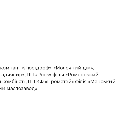
 компанії «Люстдорф», «Молочний дім»,
«Гадячсир», ПП «Рось» філія «Роменський
 комбінат», ПП КФ «Прометей» філія «Менський
ий маслозавод».