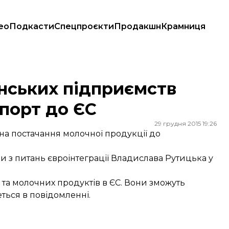
ео
Подкасти
Спецпроєкти
Продакшн
Крамниця
орт до ЄС
нських підприємств
спорт до ЄС
29 грудня 2015 19:26
на постачання молочної продукції до
и з питань євроінтеграції Владислава Рутицька у
та молочних продуктів в ЄС. Вони зможуть
еться в повідомленні.