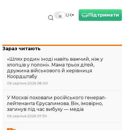
Підтримати
UK
Зараз читають
«Шлях родин іноді навіть важчий, ніж у
хлопців у полоні». Мама трьох дітей,
дружина військового й керівниця
Коордштабу
06 серпня 2026 08:00
У Москві поховали російського генерал-
лейтенанта Єрусалимова. Він, імовірно,
загинув під час вибуху — медіа
06 серпня 2026 07:30