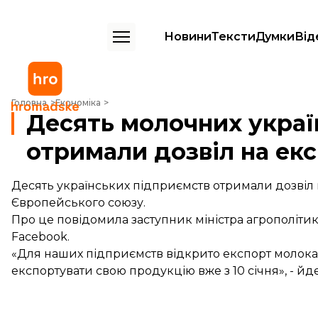
Новини
Тексти
Думки
Від
Десять молочних українських підприємств отримали дозвіл на експ
Головна
Економіка
Десять молочних украї
отримали дозвіл на ек
Десять українських підприємств отримали дозвіл 
Європейського союзу.
Про це повідомила заступник міністра агрополітик
Facebook
.
«Для наших підприємств відкрито експорт молока 
експортувати свою продукцію вже з 10 січня», - йд