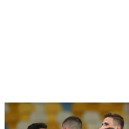
Футболісти «Динамо» святкують гол у воро
ФК «Ди
Київське «Динамо» у матчі 22—го туру чемпіонату У
донецького «Шахтаря». Завдяки цьому кияни майже