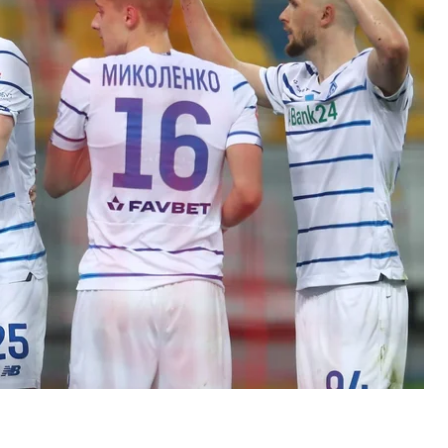
дитися на захисті власних воріт. Оскільки ще до
ила 7 очок, нічийний результат київську команду
ожливості й для контратак, проте завершити їх
а почали більше контролювати м'яч. Зрештою це
енальті у ворота «Шахтаря». Саме тоді забили
 реалізував 11-метровий удар.