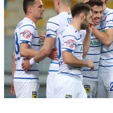
Так, на початку поєдинку кияни намагалися зосере
зустрічі перевага «Динамо» над «Шахтарем» станов
цілком влаштовував. Однак у «Динамо» виникали м
голом не вдавалося.
У середині першого тайму кияни вирівняли гру т
призвело до атаки, під час якої арбітр призначив п
єдиний гол у грі — Карлос де Пена на 34-й хвилині