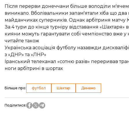
Після перерви донеччани більше володіли м'ячем,
виникало. Вболівальники запам'ятали хіба що два
майданчиках суперників. Однак арбітриня матчу К
За 4 тури до кінця турніру відставання «Шахтаря» в
кияни можуть гарантувати собі чемпіонство вже у 
читайте також
Українська асоціація футболу назавжди дискваліфік
з «ДНР» та «ЛНР»
Іранський телеканал «сотню разів» переривав тра
ноги арбітрині в шортах
Більше про
:
футбол
Шахтар
Динамо
Поділитися
: