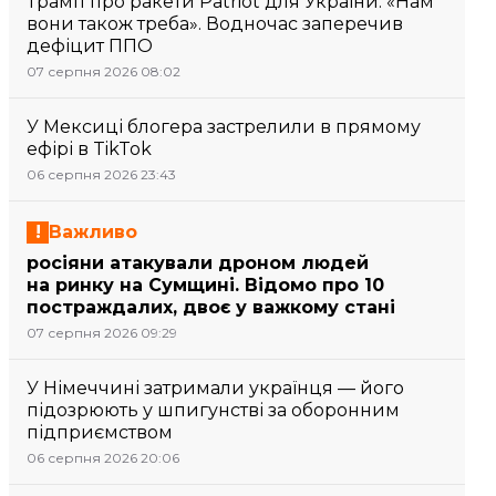
Трамп про ракети Patriot для України: «Нам
вони також треба». Водночас заперечив
дефіцит ППО
07 серпня 2026 08:02
У Мексиці блогера застрелили в прямому
ефірі в TikTok
06 серпня 2026 23:43
Важливо
росіяни атакували дроном людей
на ринку на Сумщині. Відомо про 10
постраждалих, двоє у важкому стані
07 серпня 2026 09:29
У Німеччині затримали українця — його
підозрюють у шпигунстві за оборонним
підприємством
06 серпня 2026 20:06