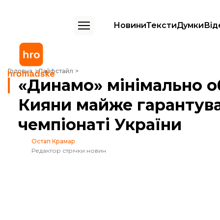
Новини
Тексти
Думки
Від
«Динамо» мінімально обіграло «Шахтар». Кияни майже гарантували 
Головна
Лайфстайл
«Динамо» мінімально о
Кияни майже гарантува
чемпіонаті України
Остап Крамар
Редактор стрічки новин