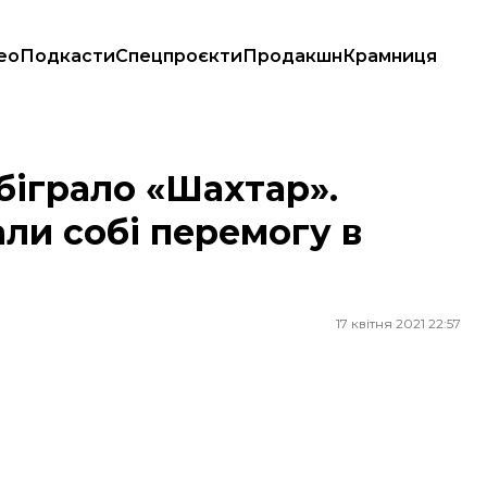
ео
Подкасти
Спецпроєкти
Продакшн
Крамниця
собі перемогу в чемпіонаті України
біграло «Шахтар».
ли собі перемогу в
17 квітня 2021 22:57