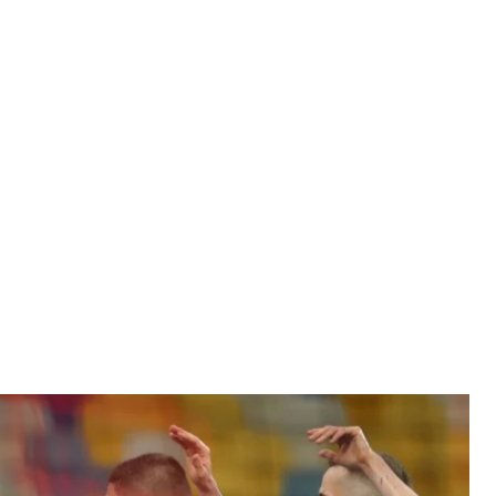
та «Шахтаря» у матчі чемпіонату України
намо»
країни з футболу з рахунком 1:0 виграло в
 гарантували собі перемогу в турнірі.