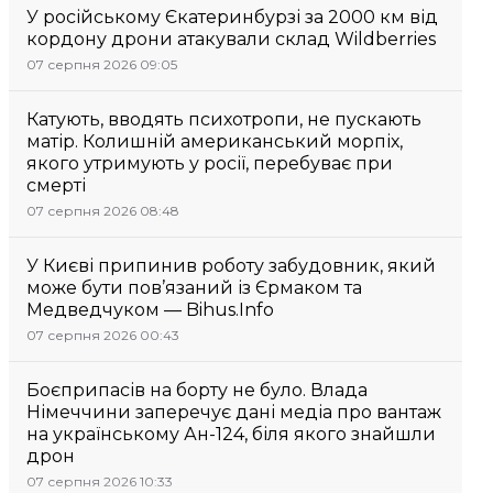
У російському Єкатеринбурзі за 2000 км від
кордону дрони атакували склад Wildberries
07 серпня 2026 09:05
Катують, вводять психотропи, не пускають
матір. Колишній американський морпіх,
якого утримують у росії, перебуває при
смерті
07 серпня 2026 08:48
У Києві припинив роботу забудовник, який
може бути пов’язаний із Єрмаком та
Медведчуком — Bihus.Info
07 серпня 2026 00:43
Боєприпасів на борту не було. Влада
Німеччини заперечує дані медіа про вантаж
на українському Ан-124, біля якого знайшли
дрон
07 серпня 2026 10:33